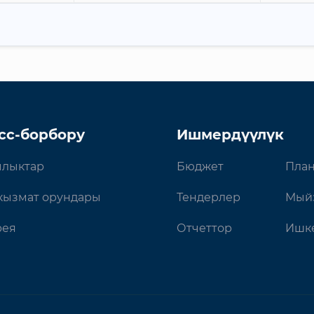
сс-борбору
Ишмердүүлүк
лыктар
Бюджет
План
кызмат орундары
Тендерлер
Мый
рея
Отчеттор
Ишке