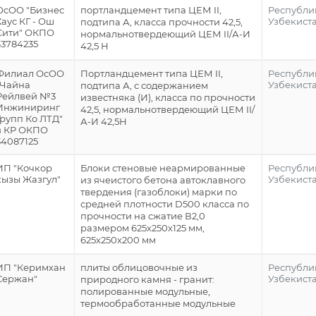
ОсОО "Бизнес
портландцемент типа ЦЕМ II,
Республи
Хаус КГ - Ош
Узбекист
подтипа А, класса прочности 42,5,
Сити" ОКПО
нормальнотвердеющий ЦЕМ II/А-И
33784235
42,5 Н
Филиал ОсОО
Портландцемент типа ЦЕМ II,
Республи
"Чайна
Узбекист
подтипа А, с содержанием
Рейлвей №3
известняка (И), класса по прочности
Инжиниринг
42,5, нормальнотвердеющий ЦЕМ II/
Групп Ко ЛТД"
А-И 42,5Н
в КР ОКПО
34087125
ИП "Кочкор
Блоки стеновые неармированные
Республи
кызы Жазгул"
Узбекист
из ячеистого бетона автоклавного
твердения (газоблоки) марки по
средней плотности D500 класса по
прочности на сжатие В2,0
размером 625х250х125 мм,
625х250х200 мм
ИП "Керимхан
плиты облицовочные из
Республи
Сержан"
Узбекист
природного камня - гранит:
полированные модульные,
термообработанные модульные