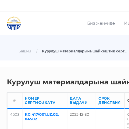
Биз жөнүндө
И
Башкы
/
Курулуш материалдарына шайкештик сертификаттарынын реестри
Курулуш материалдарына шай
НОМЕР
ДАТА
СРОК
#
СЕРТИФИКАТА
ВЫДАЧИ
ДЕЙСТВИЯ
4503
KG 417/001.UZ.02.
2025-12-30
04502