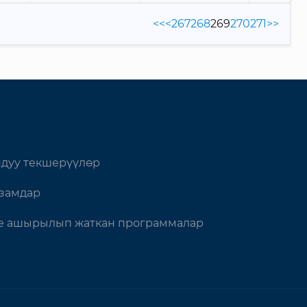
<<
<
267
268
269
270
271
>>
дуу текшерүүлөр
замдар
 ашырылып жаткан программалар