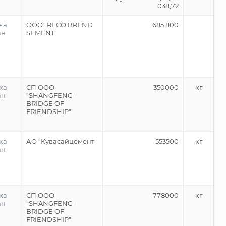
038,72
ка
ООО "RECO BREND
685 800
ан
SEMENT"
ка
СП ООО
350000
кг
ан
"SHANGFENG-
BRIDGE OF
FRIENDSHIP"
ка
АО "Кувасайцемент"
553500
кг
ан
ка
СП ООО
778000
кг
ан
"SHANGFENG-
BRIDGE OF
FRIENDSHIP"