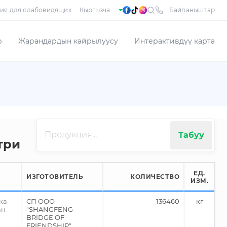
ия для слабовидящих
Байланыштар
р
Жарандардын кайрылуусу
Интерактивдүү карта
Табуу
три
ЕД.
ИЗГОТОВИТЕЛЬ
КОЛИЧЕСТВО
ИЗМ.
ка
СП ООО
136460
кг
ан
"SHANGFENG-
BRIDGE OF
FRIENDSHIP"