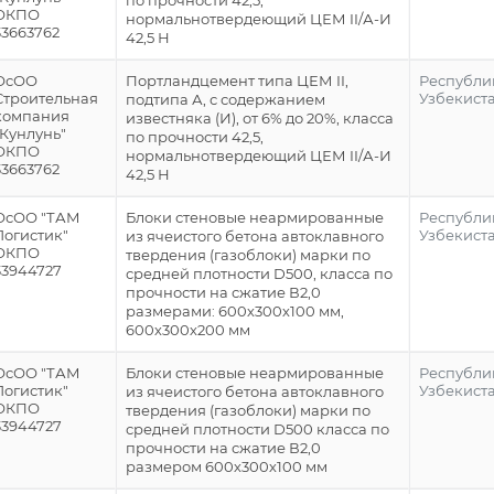
по прочности 42,5,
ОКПО
нормальнотвердеющий ЦЕМ II/А-И
33663762
42,5 Н
ОсОО
Портландцемент типа ЦЕМ II,
Республи
Строительная
Узбекист
подтипа А, с содержанием
компания
известняка (И), от 6% до 20%, класса
"Кунлунь"
по прочности 42,5,
ОКПО
нормальнотвердеющий ЦЕМ II/А-И
33663762
42,5 Н
ОсОО "ТАМ
Блоки стеновые неармированные
Республи
Логистик"
Узбекист
из ячеистого бетона автоклавного
ОКПО
твердения (газоблоки) марки по
33944727
средней плотности D500, класса по
прочности на сжатие В2,0
размерами: 600х300х100 мм,
600х300х200 мм
ОсОО "ТАМ
Блоки стеновые неармированные
Республи
Логистик"
Узбекист
из ячеистого бетона автоклавного
ОКПО
твердения (газоблоки) марки по
33944727
средней плотности D500 класса по
прочности на сжатие В2,0
размером 600х300х100 мм