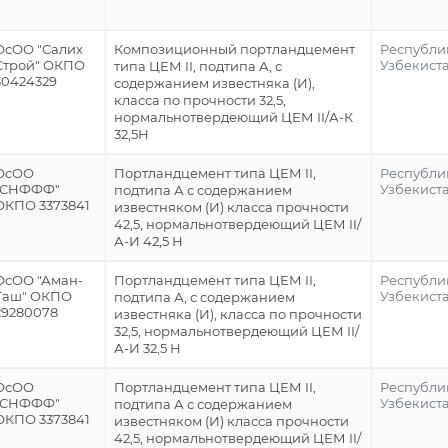
ОсОО "Салих
Композиционный портландцемент
Республи
Строй" ОКПО
Узбекист
типа ЦЕМ II, подтипа А, с
30424329
содержанием известняка (И),
класса по прочности 32,5,
нормальнотвердеющий ЦЕМ II/А-К
32,5Н
ОсОО
Портландцемент типа ЦЕМ II,
Республи
"СНФФФ"
Узбекист
подтипа А с содержанием
ОКПО 3373841
известняком (И) класса прочности
42,5, нормальнотвердеющий ЦЕМ II/
А-И 42,5 Н
ОсОО "Аман-
Портландцемент типа ЦЕМ II,
Республи
Таш" ОКПО
Узбекист
подтипа А, с содержанием
29280078
известняка (И), класса по прочности
32,5, нормальнотвердеющий ЦЕМ II/
А-И 32,5 Н
ОсОО
Портландцемент типа ЦЕМ II,
Республи
"СНФФФ"
Узбекист
подтипа А с содержанием
ОКПО 3373841
известняком (И) класса прочности
42,5, нормальнотвердеющий ЦЕМ II/