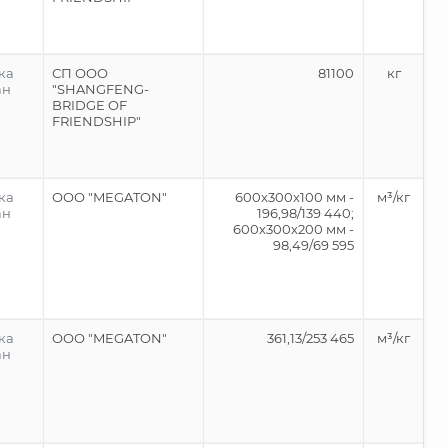
ка
СП ООО
81100
кг
ан
"SHANGFENG-
BRIDGE OF
FRIENDSHIP"
ка
ООО "MEGATON"
600х300х100 мм -
м³/кг
ан
196,98/139 440;
600х300х200 мм -
98,49/69 595
ка
ООО "MEGATON"
361,13/253 465
м³/кг
ан