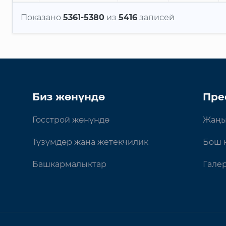
Показано
5361-5380
из
5416
записей
Биз жөнүндө
Пре
Госстрой жөнүндө
Жаңы
Түзүмдөр жана жетекчилик
Бош 
Башкармалыктар
Гале