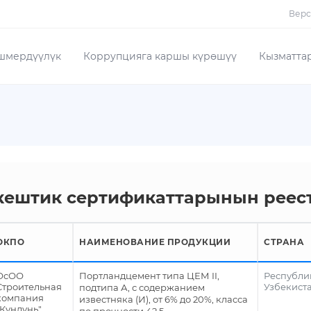
Верс
шмердүүлүк
Коррупцияга каршы күрөшүү
Кызматта
кештик сертификаттарынын реес
ОКПО
НАИМЕНОВАНИЕ ПРОДУКЦИИ
СТРАНА
ОсОО
Портландцемент типа ЦЕМ II,
Республи
Строительная
Узбекист
подтипа А, с содержанием
компания
известняка (И), от 6% до 20%, класса
"Кунлунь"