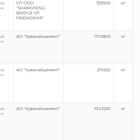
ка
СП ООО
355500
кг
ан
"SHANGFENG-
BRIDGE OF
FRIENDSHIP"
ка
АО "Кувасайцемент"
1170800
кг
ан
ка
АО "Кувасайцемент"
210520
кг
ан
ка
АО "Кувасайцемент"
1043250
кг
ан