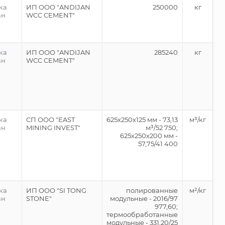
ка
ИП ООО "ANDIJAN
250000
кг
ан
WCC CEMENT"
ка
ИП ООО "ANDIJAN
285240
кг
ан
WCC CEMENT"
ка
СП ООО "EAST
625х250х125 мм - 73,13
м³/кг
ан
MINING INVEST"
м³/52 750;
625х250х200 мм -
57,75/41 400
ка
ИП ООО "SI TONG
полированные
м²/кг
ан
STONE"
модульные - 2016/97
977,60;
термообработанные
модульные - 331,20/25