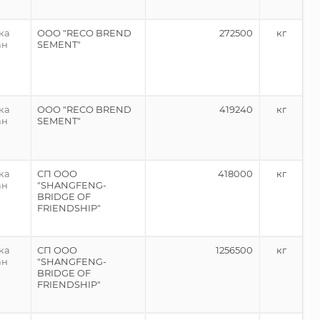
ка
ООО "RECO BREND
272500
кг
ан
SEMENT"
ка
ООО "RECO BREND
419240
кг
ан
SEMENT"
ка
СП ООО
418000
кг
ан
"SHANGFENG-
BRIDGE OF
FRIENDSHIP"
ка
СП ООО
1256500
кг
ан
"SHANGFENG-
BRIDGE OF
FRIENDSHIP"