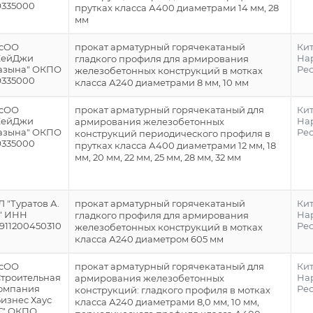
9335000
прутках класса А400 диаметрами 14 мм, 28
мм
сОО
прокат арматурный горячекатаный
Ки
КейДжи
На
гладкого профиля для армирования
азына" ОКПО
Ре
железобетонных конструкций в мотках
9335000
класса А240 диаметрами 8 мм, 10 мм
сОО
прокат арматурный горячекатаный для
Ки
КейДжи
На
армирования железобетонных
азына" ОКПО
Ре
конструкций периодического профиля в
9335000
прутках класса А400 диаметрами 12 мм, 18
мм, 20 мм, 22 мм, 25 мм, 28 мм, 32 мм
Л "Туратов А.
прокат арматурный горячекатаный
Ки
." ИНН
На
гладкого профиля для армирования
1911200450310
Ре
железобетонных конструкций в мотках
класса А240 диаметром 605 мм
сОО
прокат арматурный горячекатаный для
Ки
Строительная
На
армирования железобетонных
омпания
Ре
конструкций: гладкого профиля в мотках
Бизнес Хаус
класса А240 диаметрами 8,0 мм, 10 мм,
Г" ОКПО