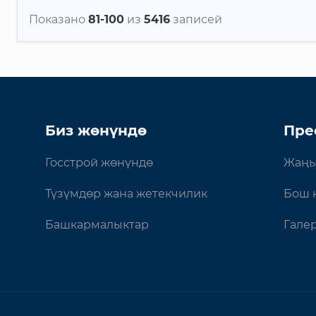
Показано
81-100
из
5416
записей
Биз жөнүндө
Пре
Госстрой жөнүндө
Жаңы
Түзүмдөр жана жетекчилик
Бош 
Башкармалыктар
Гале