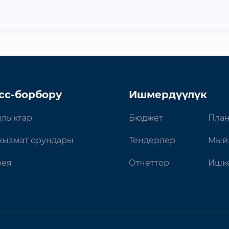
сс-борбору
Ишмердүүлүк
лыктар
Бюджет
План
кызмат орундары
Тендерлер
Мый
рея
Отчеттор
Ишке