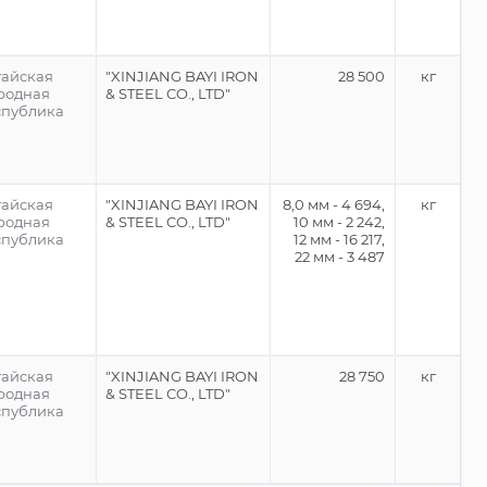
тайская
"XINJIANG BAYI IRON
28 500
кг
родная
& STEEL CO., LTD"
спублика
тайская
"XINJIANG BAYI IRON
8,0 мм - 4 694,
кг
родная
& STEEL CO., LTD"
10 мм - 2 242,
спублика
12 мм - 16 217,
22 мм - 3 487
тайская
"XINJIANG BAYI IRON
28 750
кг
родная
& STEEL CO., LTD"
спублика