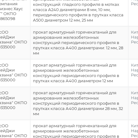
омпания
Ре
конструкций: гладкого профиля в мотках
Бизнес Хаус
класса А240 диаметрами 8 мм, 10 мм,
Г" ОКПО
периодического профиля в прутках класса
2865098
А500 диаметром 12 мм, 25 мм
сОО
прокат арматурный горячекатаный для
Ки
КейДжи
На
армирования железобетонных
азына" ОКПО
Ре
конструкций периодического профиля в
9335000
прутках класса А400 диаметрами: 12 мм, 28
мм
сОО
прокат арматурный горячекатаный для
Ки
КейДжи
На
армирования железобетонных
азына" ОКПО
Ре
конструкций периодического профиля в
9335000
прутках класса А400 диаметром 12 мм
сОО
прокат арматурный горячекатаный для
Ки
КейДжи
На
армирования железобетонных
азына" ОКПО
Ре
конструкций периодического профиля в
9335000
прутках класса А400 диаметрами 28 мм, 32
мм
сОО
прокат арматурный горячекатаный для
Ки
КейДжи
На
армирования железобетонных
азына" ОКПО
Ре
конструкций периодического профиля в