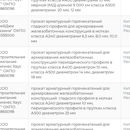
прутках класса А400 диаметрами 10 мм,
Г" ОКПО
мерной (МД) длиной 9 000 км класса А500
2865098
диаметрами: 20 мм, 12 мм
сОО
прокат арматурный горячекатаный
Ки
КейДжи
На
гладкого профиля для армирования
азына" ОКПО
Ре
железобетонных конструкций в мотках
9335000
класса А240 диаметрами 6,5 мм, 8,0 мм, 10,0
мм
сОО
прокат арматурный горячекатаный для
Ки
Строительная
На
армирования железобетонных
омпания
Ре
конструкций периодического профиля в
Бизнес Хаус
прутках класса А400 диаметром 10 мм,
Г" ОКПО
класса А500 диаметром 14 мм, диаметром
2865098
18 мм
сОО
прокат арматурный горячекатаный для
Ки
Строительная
На
армирования железобетонных
омпания
Ре
конструкций: гладкого профиля в мотках
Бизнес Хаус
класса А240 диаметрами 10 мм,
Г" ОКПО
периодического профиля в прутках класса
2865098
А500 диаметром 25 мм
сОО
прокат арматурный горячекатаный для
Ки
Строительная
На
армирования железобетонных