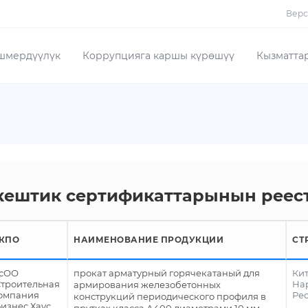
Верс
шмердүүлүк
Коррупцияга каршы күрөшүү
Кызматта
кештик сертификаттарынын реес
КПО
НАИМЕНОВАНИЕ ПРОДУКЦИИ
СТ
сОО
прокат арматурный горячекатаный для
Ки
Строительная
На
армирования железобетонных
омпания
Ре
конструкций периодического профиля в
Бизнес Хаус