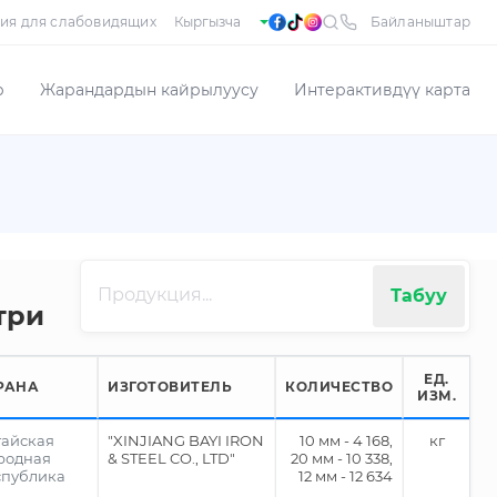
ия для слабовидящих
Байланыштар
р
Жарандардын кайрылуусу
Интерактивдүү карта
Табуу
три
ЕД.
РАНА
ИЗГОТОВИТЕЛЬ
КОЛИЧЕСТВО
ИЗМ.
тайская
"XINJIANG BAYI IRON
10 мм - 4 168,
кг
родная
& STEEL CO., LTD"
20 мм - 10 338,
спублика
12 мм - 12 634