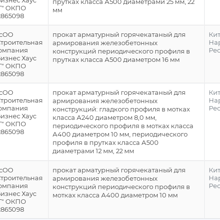
Бизнес Хаус
прутках класса А500 диаметрами 25 мм, 22
Г" ОКПО
мм
2865098
сОО
прокат арматурный горячекатаный для
Ки
Строительная
На
армирования железобетонных
омпания
Ре
конструкций периодического профиля в
Бизнес Хаус
прутках класса А500 диаметром 16 мм
Г" ОКПО
2865098
сОО
прокат арматурный горячекатаный для
Ки
Строительная
На
армирования железобетонных
омпания
Ре
конструкций: гладкого профиля в мотках
Бизнес Хаус
класса А240 диаметром 8,0 мм,
Г" ОКПО
периодического профиля в мотках класса
2865098
А400 диаметром 10 мм, периодического
профиля в прутках класса А500
диаметрами 12 мм, 22 мм
сОО
прокат арматурный горячекатаный для
Ки
Строительная
На
армирования железобетонных
омпания
Ре
конструкций периодического профиля в
Бизнес Хаус
мотках класса А400 диаметром 10 мм
Г" ОКПО
2865098