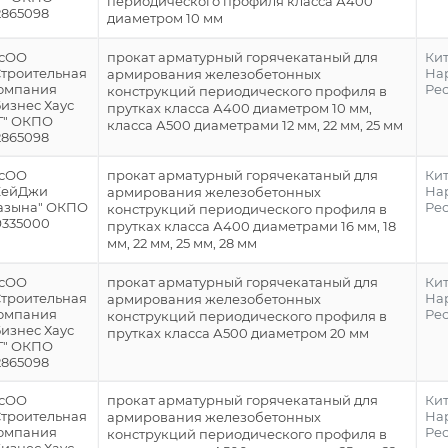
периодического профиля класса А400
2865098
диаметром 10 мм
сОО
прокат арматурный горячекатаный для
Ки
Строительная
На
армирования железобетонных
омпания
Ре
конструкций периодического профиля в
Бизнес Хаус
прутках класса А400 диаметром 10 мм,
Г" ОКПО
класса А500 диаметрами 12 мм, 22 мм, 25 мм
2865098
сОО
прокат арматурный горячекатаный для
Ки
КейДжи
На
армирования железобетонных
азына" ОКПО
Ре
конструкций периодического профиля в
9335000
прутках класса А400 диаметрами 16 мм, 18
мм, 22 мм, 25 мм, 28 мм
сОО
прокат арматурный горячекатаный для
Ки
Строительная
На
армирования железобетонных
омпания
Ре
конструкций периодического профиля в
Бизнес Хаус
прутках класса А500 диаметром 20 мм
Г" ОКПО
2865098
сОО
прокат арматурный горячекатаный для
Ки
Строительная
На
армирования железобетонных
омпания
Ре
конструкций периодического профиля в