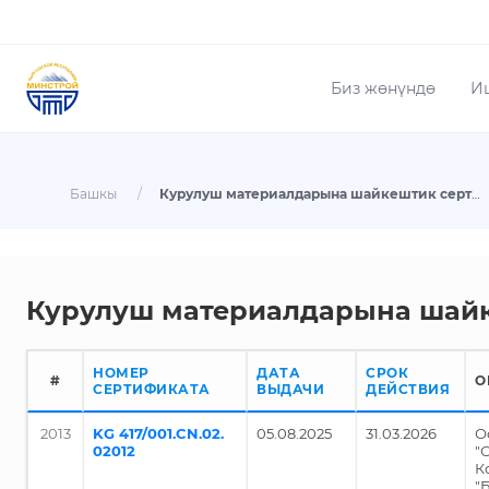
Биз жөнүндө
И
Башкы
/
Курулуш материалдарына шайкештик сертификаттарынын реестри
Курулуш материалдарына шай
НОМЕР
ДАТА
СРОК
#
О
СЕРТИФИКАТА
ВЫДАЧИ
ДЕЙСТВИЯ
2013
KG 417/001.CN.02.
05.08.2025
31.03.2026
О
02012
"
К
"