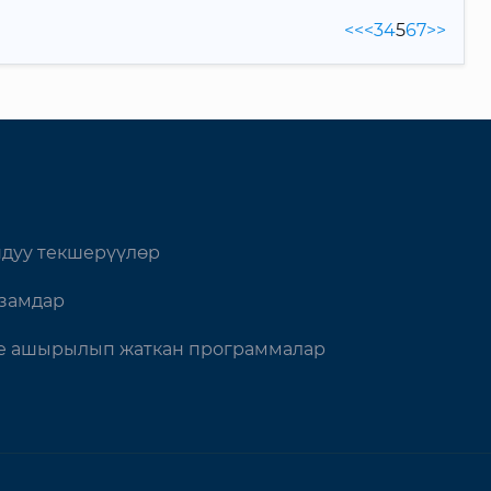
<<
<
3
4
5
6
7
>>
дуу текшерүүлөр
замдар
 ашырылып жаткан программалар