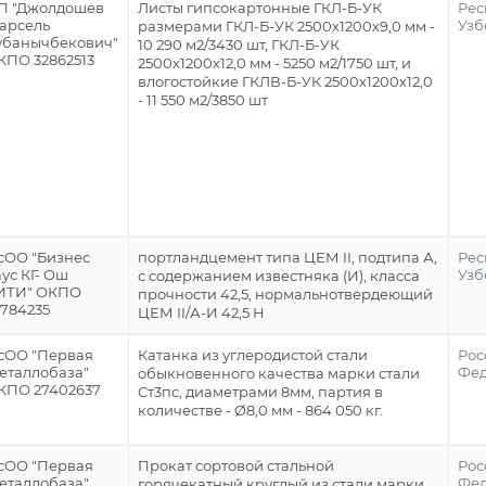
П "Джолдошев
Листы гипсокартонные ГКЛ-Б-УК
Рес
арсель
Узб
размерами ГКЛ-Б-УК 2500х1200х9,0 мм -
убанычбекович"
10 290 м2/3430 шт, ГКЛ-Б-УК
КПО 32862513
2500х1200х12,0 мм - 5250 м2/1750 шт, и
влогостойкие ГКЛВ-Б-УК 2500х1200х12,0
- 11 550 м2/3850 шт
сОО "Бизнес
портландцемент типа ЦЕМ II, подтипа А,
Рес
ус КГ- Ош
Узб
с содержанием известняка (И), класса
ИТИ" ОКПО
прочности 42,5, нормальнотвердеющий
3784235
ЦЕМ II/А-И 42,5 Н
сОО "Первая
Катанка из углеродистой стали
Рос
еталлобаза"
Фе
обыкновенного качества марки стали
КПО 27402637
Ст3пс, диаметрами 8мм, партия в
количестве - Ø8,0 мм - 864 050 кг.
сОО "Первая
Прокат сортовой стальной
Рос
еталлобаза"
Фе
горячекатный круглый из стали марки