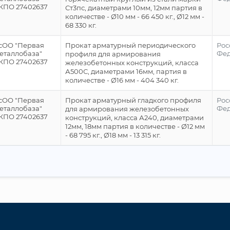
КПО 27402637
Ст3пс, диаметрами 10мм, 12мм партия в
количестве - Ø10 мм - 66 450 кг., Ø12 мм -
68 330 кг.
сОО "Первая
Прокат арматурный периодического
Рос
еталлобаза"
Фе
профиля для армирования
КПО 27402637
железобетонных конструкций, класса
А500С, диаметрами 16мм, партия в
количестве - Ø16 мм - 404 340 кг.
сОО "Первая
Прокат арматурный гладкого профиля
Рос
еталлобаза"
Фе
для армирования железобетонных
КПО 27402637
конструкций, класса А240, диаметрами
12мм, 18мм партия в количестве - Ø12 мм
- 68 795 кг., Ø18 мм - 13 315 кг.