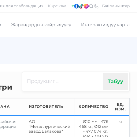
ия для слабовидящих
Байланыштар
р
Жарандардын кайрылуусу
Интерактивдүү карта
Табуу
три
ЕД.
РАНА
ИЗГОТОВИТЕЛЬ
КОЛИЧЕСТВО
ИЗМ.
сийская
АО
Ø10 мм - 476
кг
дерация
"Металлургический
468 кг., Ø12 мм
завод Балакова"
- 477 074 кг.,
Ø14 - 339 532