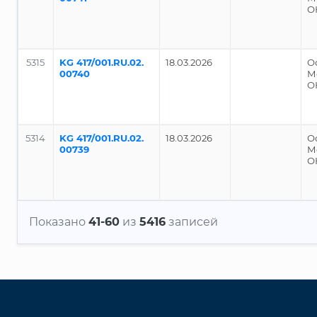
О
5315
KG 417/001.RU.02.
18.03.2026
О
00740
М
О
5314
KG 417/001.RU.02.
18.03.2026
О
00739
М
О
Показано
41-60
из
5416
записей