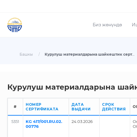
Биз жөнүндө
И
Башкы
/
Курулуш материалдарына шайкештик сертификаттарынын реестри
Курулуш материалдарына шай
НОМЕР
ДАТА
СРОК
#
О
СЕРТИФИКАТА
ВЫДАЧИ
ДЕЙСТВИЯ
5351
KG 417/001.RU.02.
24.03.2026
О
00776
О