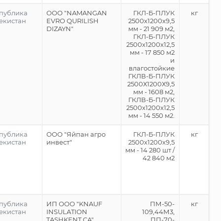
публика
ООО "NAMANGAN
ГКЛ-Б-ПЛУК
кг
екистан
EVRO QURILISH
2500х1200х9,5
DIZAYN"
мм - 21 909 м2,
ГКЛ-Б-ПЛУК
2500х1200х12,5
мм - 17 850 м2
и
влагостойкие
ГКЛВ-Б-ПЛУК
2500Х1200Х9,5
мм - 1608 м2,
ГКЛВ-Б-ПЛУК
2500х1200х12,5
мм - 14 550 м2.
публика
ООО "Яйпан агро
ГКЛ-Б-ПЛУК
кг
екистан
инвест"
2500х1200х9,5
мм - 14 280 шт /
42 840 м2
публика
ИП ООО "KNAUF
ПМ-50-
кг
екистан
INSULATION
109,44М3,
TASHKENT CA"
ПП-70-