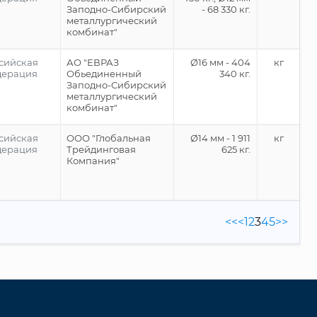
Заподно-Сибирский
- 68 330 кг.
металлургический
комбинат"
сийская
АО "ЕВРАЗ
Ø16 мм - 404
кг
дерация
Обьединенный
340 кг.
Заподно-Сибирский
металлургический
комбинат"
сийская
ООО "Глобальная
Ø14 мм - 1 911
кг
дерация
Трейдинговая
625 кг.
Компания"
<<
<
1
2
3
4
5
>>