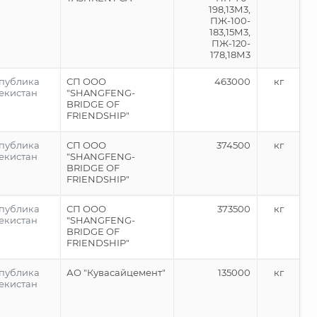
198,13М3,
ПЖ-100-
183,15М3,
ПЖ-120-
178,18М3
публика
СП ООО
463000
кг
екистан
"SHANGFENG-
BRIDGE OF
FRIENDSHIP"
публика
СП ООО
374500
кг
екистан
"SHANGFENG-
BRIDGE OF
FRIENDSHIP"
публика
СП ООО
373500
кг
екистан
"SHANGFENG-
BRIDGE OF
FRIENDSHIP"
публика
АО "Кувасайцемент"
135000
кг
екистан