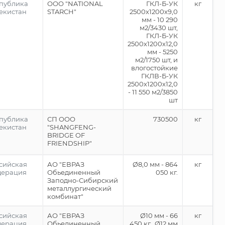
публика
ООО "NATIONAL
ГКЛ-Б-УК
кг
екистан
STARCH"
2500х1200х9,0
мм - 10 290
м2/3430 шт,
ГКЛ-Б-УК
2500х1200х12,0
мм - 5250
м2/1750 шт, и
влогостойкие
ГКЛВ-Б-УК
2500х1200х12,0
- 11 550 м2/3850
шт
публика
СП ООО
730500
кг
екистан
"SHANGFENG-
BRIDGE OF
FRIENDSHIP"
сийская
АО "ЕВРАЗ
Ø8,0 мм - 864
кг
дерация
Обьединенный
050 кг.
Заподно-Сибирский
металлургический
комбинат"
сийская
АО "ЕВРАЗ
Ø10 мм - 66
кг
дерация
Обьединенный
450 кг., Ø12 мм