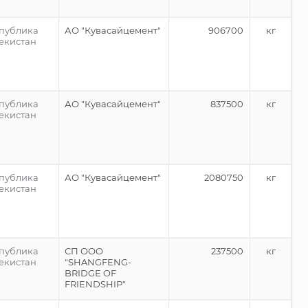
публика
АО "Кувасайцемент"
906700
кг
екистан
публика
АО "Кувасайцемент"
837500
кг
екистан
публика
АО "Кувасайцемент"
2080750
кг
екистан
публика
СП ООО
237500
кг
екистан
"SHANGFENG-
BRIDGE OF
FRIENDSHIP"