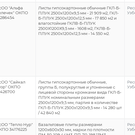
сОО "Альфа
Листы гипсокартонные обычные ГКЛ-Б-
Рес
елечек" ОКПО
Узб
ПЛУК 2500х1200х9,5 мм - 21 909 м2, ГКЛ-
3286454
Б-ПЛУК 2500х1200х12,5 мм - 17 850 м2 и
влагостойкие ГКЛВ-Б-ПЛУК
2500Х1200Х9,5 мм - 1608 м2, ГКЛВ-Б-
ПЛУК 2500х1200х12,5 мм - 14 550 м2.
сОО "Сайкал
Листы гипсокартонные обычные,
Рес
тор" ОКПО
Узб
группы Б, полукруглые и утоненные с
2426700
лицевой стороны кромками вида ГКЛ-Б-
ПЛУК номинальным размерами
2500х1200х9,5 мм, партия в количестве
ГКЛ-Б-ПЛУК 2500х1200х9,5 мм - 14 280 шт
/ 42 840 м2
сОО "Тепло Нур"
Базальтовые плиты размерами
Рес
КПО 34176225
Узб
1200х600х50 мм, марки по плотности
ПМ-50-109,44М3, ПП-70-198,13М3,