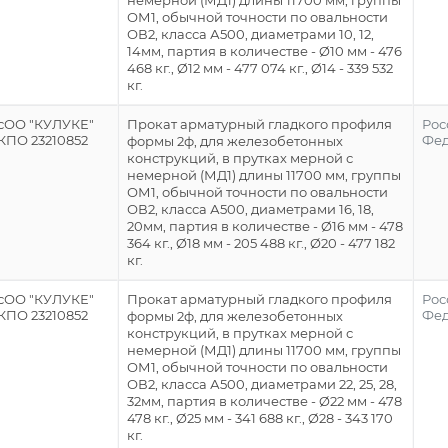
немерной (МД1) длины 11700 мм, группы
ОМ1, обычной точности по овальности
ОВ2, класса А500, диаметрами 10, 12,
14мм, партия в количестве - Ø10 мм - 476
468 кг., Ø12 мм - 477 074 кг., Ø14 - 339 532
кг.
сОО "КУЛУКЕ"
Прокат арматурный гладкого профиля
Рос
КПО 23210852
Фе
формы 2ф, для железобетонных
конструкций, в прутках мерной с
немерной (МД1) длины 11700 мм, группы
ОМ1, обычной точности по овальности
ОВ2, класса А500, диаметрами 16, 18,
20мм, партия в количестве - Ø16 мм - 478
364 кг., Ø18 мм - 205 488 кг., Ø20 - 477 182
кг.
сОО "КУЛУКЕ"
Прокат арматурный гладкого профиля
Рос
КПО 23210852
Фе
формы 2ф, для железобетонных
конструкций, в прутках мерной с
немерной (МД1) длины 11700 мм, группы
ОМ1, обычной точности по овальности
ОВ2, класса А500, диаметрами 22, 25, 28,
32мм, партия в количестве - Ø22 мм - 478
478 кг., Ø25 мм - 341 688 кг., Ø28 - 343 170
кг.