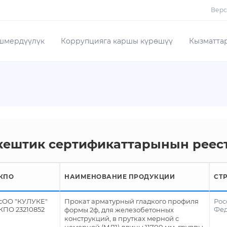
Верс
шмердүүлүк
Коррупцияга каршы күрөшүү
Кызматта
кештик сертификаттарынын реес
КПО
НАИМЕНОВАНИЕ ПРОДУКЦИИ
СТ
сОО "КУЛУКЕ"
Прокат арматурный гладкого профиля
Рос
КПО 23210852
Фе
формы 2ф, для железобетонных
конструкций, в прутках мерной с