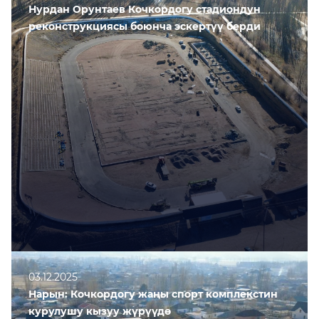
Нурдан Орунтаев Кочкордогу стадиондун
реконструкциясы боюнча эскертүү берди
03.12.2025
Нарын: Кочкордогу жаңы спорт комплекстин
курулушу кызуу жүрүүдө