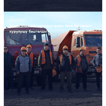
03.12.2025
Токтогулда 140 орундуу жаңы бала бакчанын
курулушу башталды