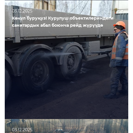
03.12.2025
Көңүл буруңуз! Курулуш объектилериндеги
санитардык абал боюнча рейд жүрүүдө
03.12.2025