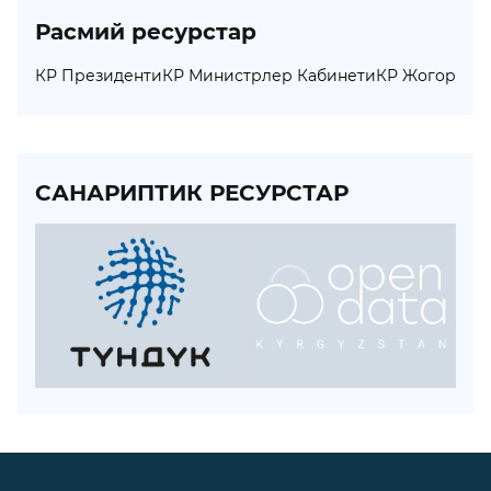
Расмий ресурстар
КР Президенти
КР Министрлер Кабинети
КР Жогорку 
САНАРИПТИК РЕСУРСТАР