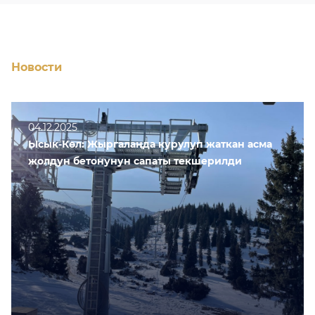
Новости
04.12.2025
Ысык-Көл: Жыргалаңда курулуп жаткан асма
жолдун бетонунун сапаты текшерилди