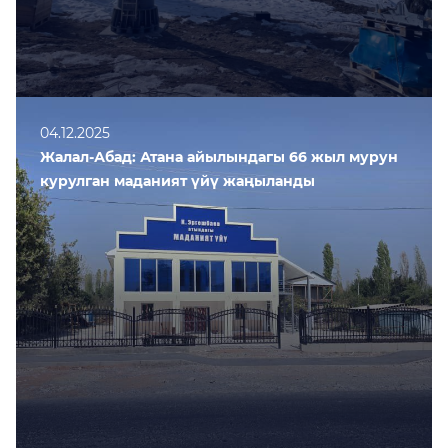
04.12.2025
Жалал-Абад: Атана айылындагы 66 жыл мурун
курулган маданият үйү жаңыланды