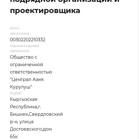
проектировщика
ИНН
заказчика
00302202210332
Наименование
заказчика
Общество с
ограниченной
ответственностью
"Централ Азия
Курулуш"
Адрес
Кыргызская
Республика,г.
Бишкек,Свердловский
р-н, улица
Достоевского,дом
65к