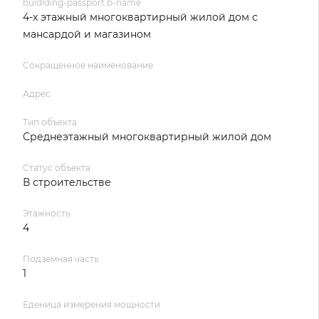
buidlding-passport.b-name
4-х этажный многоквартирный жилой дом с
мансардой и магазином
Сокращенное наименование
Адрес
Тип объекта
Среднеэтажный многоквартирный жилой дом
Статус объекта
В строительстве
Этажность
4
Подземная часть
1
Еденица измерения мощности