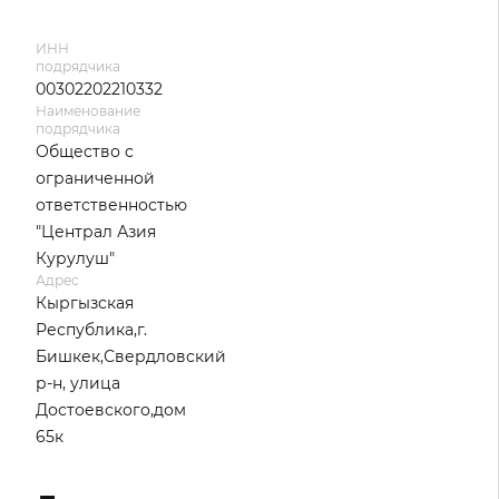
ИНН
подрядчика
00302202210332
Наименование
подрядчика
Общество с
ограниченной
ответственностью
"Централ Азия
Курулуш"
Адрес
Кыргызская
Республика,г.
Бишкек,Свердловский
р-н, улица
Достоевского,дом
65к