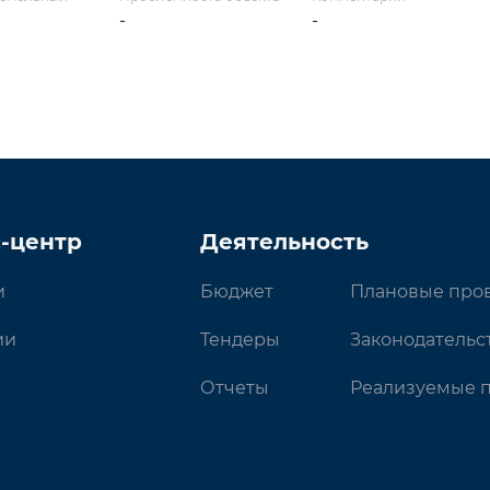
-
-
-центр
Деятельность
и
Бюджет
Плановые про
ии
Тендеры
Законодательс
Отчеты
Реализуемые 