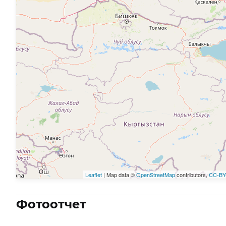
Leaflet
| Map data ©
OpenStreetMap
contributors,
CC-BY
Фотоотчет