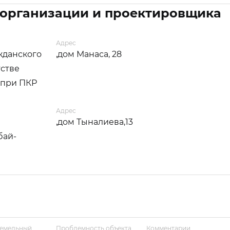
 организации и проектировщика
Адрес
жданского
,дом Манаса, 28
тстве
 при ПКР
Адрес
,дом Тыналиева,13
бай-
земельный
Проблемность объекта
Комментарии