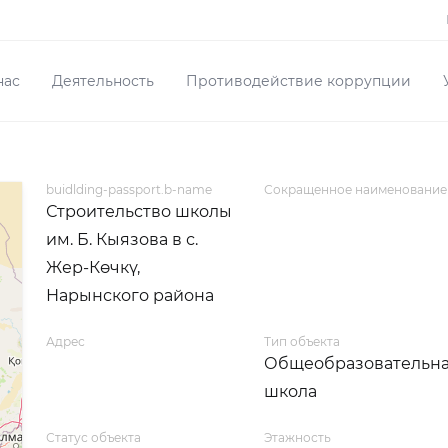
нас
Деятельность
Противодействие коррупции
buidlding-passport.b-name
Сокращенное наименование
Строительство школы
им. Б. Кыязова в с.
Жер-Көчкү,
Нарынского района
Адрес
Тип объекта
Общеобразовательн
школа
Статус объекта
Этажность