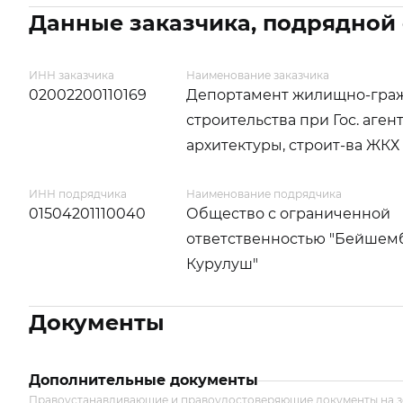
Данные заказчика, подрядной
ИНН заказчика
Наименование заказчика
02002200110169
Депортамент жилищно-гра
строительства при Гос. аген
архитектуры, строит-ва ЖКХ
ИНН подрядчика
Наименование подрядчика
01504201110040
Общество с ограниченной
ответственностью "Бейшем
Курулуш"
Документы
Дополнительные документы
Правоустанавливающие и правоудостоверяющие документы на 