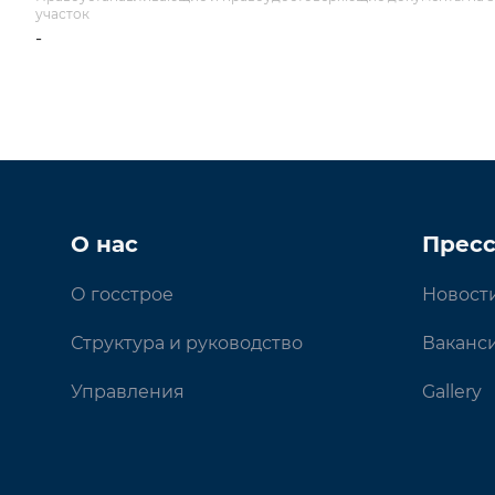
участок
-
О нас
Пресс
О госстрое
Новост
Структура и руководство
Ваканс
Управления
Gallery