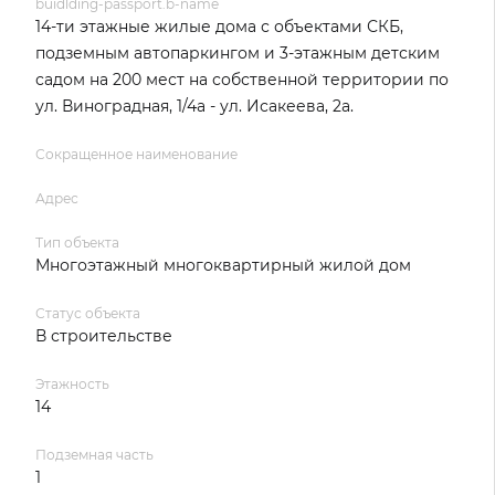
buidlding-passport.b-name
14-ти этажные жилые дома с объектами СКБ,
подземным автопаркингом и 3-этажным детским
садом на 200 мест на собственной территории по
ул. Виноградная, 1/4а - ул. Исакеева, 2а.
Сокращенное наименование
Адрес
Тип объекта
Многоэтажный многоквартирный жилой дом
Статус объекта
В строительстве
Этажность
14
Подземная часть
1