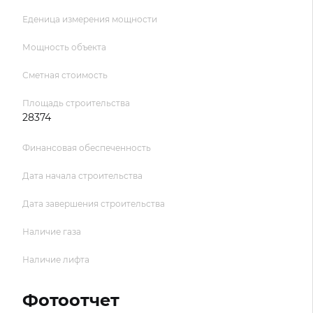
Еденица измерения мощности
Мощность объекта
Сметная стоимость
Площадь строительства
28374
Финансовая обеспеченность
Дата начала строительства
Дата завершения строительства
Наличие газа
Наличие лифта
Фотоотчет