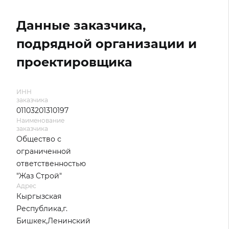
Данные заказчика,
подрядной организации и
проектировщика
ИНН
заказчика
01103201310197
Наименование
заказчика
Общество с
ограниченной
ответственностью
"Жаз Строй"
Адрес
Кыргызская
Республика,г.
Бишкек,Ленинский