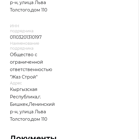
р-н, улица Льва
Толстого,дом 110
ИНН
подрядчика
01103201310197
Наименование
подрядчика
Общество с
ограниченной
ответственностью
"Жаз Строй"
Адрес
Кыргызская
Республика,г.
Бишкек,Ленинский
р-н, улица Льва
Толстого,дом 110
Документы