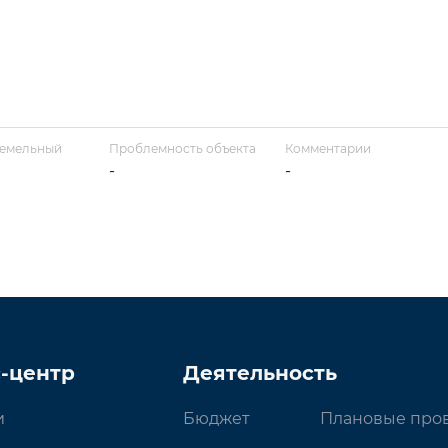
земельный
Проблемность объекта
Комментарии
-
-
-центр
Деятельность
и
Бюджет
Плановые про