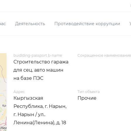
нас
Деятельность
Противодействие коррупции
buidlding-passport.b-name
Сокращенное наименование
Строительство гаража
для сец. авто машин
на базе ПЭС
Адрес
Тип объекта
Кыргызская
Прочие
Республика, г. Нарын,
г. Нарын / ул..
Ленина(Ленина), д. 18