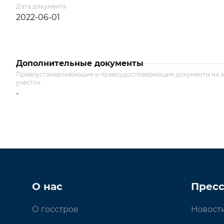
Дата документа
2022-06-01
Дополнительные документы
Правоустанавливающие и правоудостоверяющие документы на 
участок
-
О нас
Пресс
О госстрое
Новост