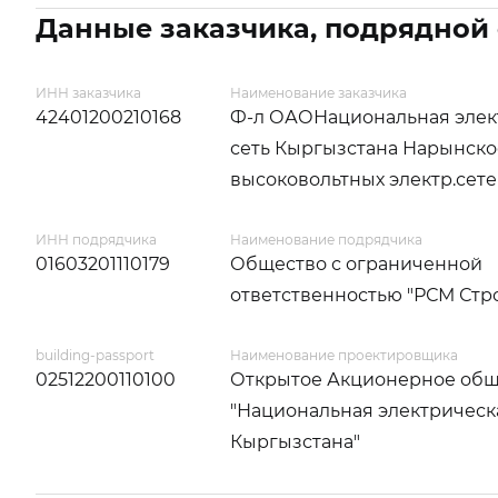
Данные заказчика, подрядной
ИНН заказчика
Наименование заказчика
42401200210168
Ф-л ОАОНациональная элек
сеть Кыргызстана Нарынско
высоковольтных электр.сет
ИНН подрядчика
Наименование подрядчика
01603201110179
Общество с ограниченной
ответственностью "РСМ Стр
building-passport
Наименование проектировщика
02512200110100
Открытое Акционерное общ
"Национальная электрическ
Кыргызстана"