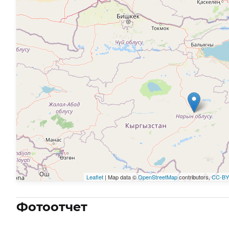
Leaflet
| Map data ©
OpenStreetMap
contributors,
CC-BY
Фотоотчет