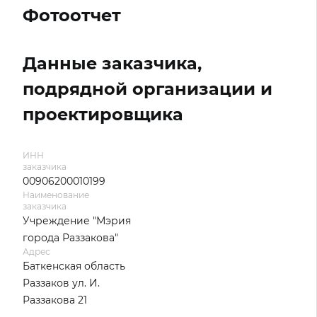
Фотоотчет
Данные заказчика,
подрядной организации и
проектировщика
ИНН
заказчика
00906200010199
Наименование
заказчика
Учреждение "Мэрия
города Раззакова"
Адрес
Баткенская область
Раззаков ул. И.
Раззакова 21