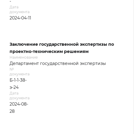
-
Дата
документа
2024-04-11
Заключение государственной экспертизы по
проектно-техническим решениям
Наименование
Департамент государственной экспертизы
№
документа
Б-1-1-38-
э-24
Дата
документа
2024-08-
28