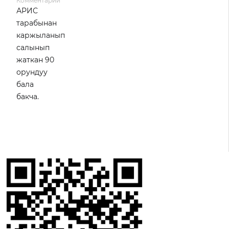
Комментарии
АРИС
тарабынан
каржыланып
салынып
жаткан 90
орундуу
бала
бакча.