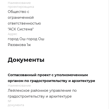
Наименование
проектировщика
Общество с
ограниченной
ответственностью
"АСК Система"
Адрес
город Ош город Ош
Раззакова 1ж
Документы
Согласованный проект с уполномоченным
органом по градостроительству и архитектуре
Наименование
Лейлекское районное управление по
градостроительству и архитектуре
№
документа