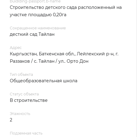
buidlding-passport.b-name
Строительство детского сада расположенный на
участке площадью 0,20га
Сокращенное наименование
десткий сад Тайлан
Адрес
Кыргызстан, Баткенская обл., Лейлекский р-н, г.
Раззаков / с. Тайлан / ул.. Орто Дон
Тип объекта
Общеобразовательная школа
Статус объекта
В строительстве
Этажность
2
Подземная часть