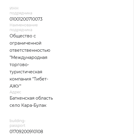
ИНН
подрядчика
01001200710073
Наименование
подрядчика
Общество с
ограниченной
ответственностью
"Международная
торгово-
туристическая
компания "Тибет-
АЖУ"
Адрес
Баткенская область
село Кара-Булак
building-
passport
01709200910108