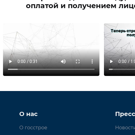
оплатой и получением лице
О нас
Пресс
О госстрое
Новост