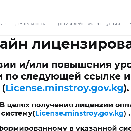
нас
Деятельность
Противодействие коррупции
айн лицензиров
зии и/или повышения уро
 по следующей ссылке и
(
License.minstroy.gov.kg
).
В целях получения лицензии опла
систему(
License.minstroy.gov.kg
) .
сформированному в указанной сис