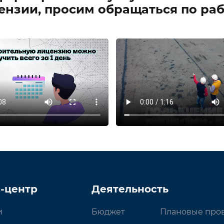
нзии, просим обращаться по рабо
-центр
Деятельность
и
Бюджет
Плановые про