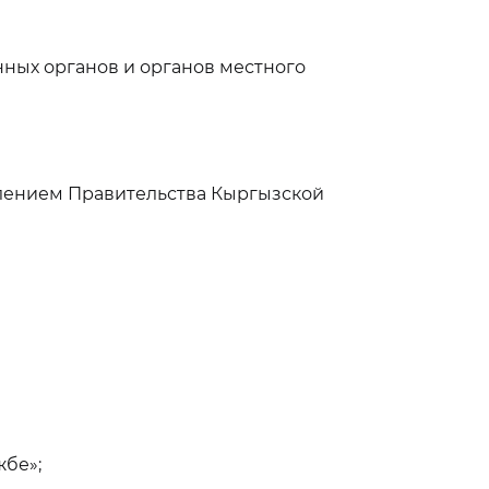
нных органов и органов местного
влением Правительства Кыргызской
жбе»;