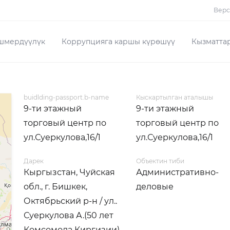
Верс
шмердүүлүк
Коррупцияга каршы күрөшүү
Кызматта
buidlding-passport.b-name
Кыскартылган аталышы
9-ти этажный
9-ти этажный
торговый центр по
торговый центр по
ул.Суеркулова,16/1
ул.Суеркулова,16/1
Дарек
Объектин тиби
Кыргызстан, Чуйская
Административно-
обл., г. Бишкек,
деловые
Октябрьский р-н / ул..
Суеркулова А.(50 лет
Комсомола Киргизии)