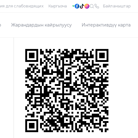
ия для слабовидящих
Байланыштар
р
Жарандардын кайрылуусу
Интерактивдүү карта