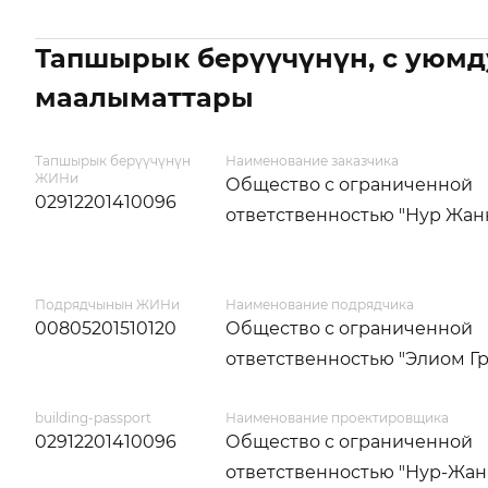
Тапшырык берүүчүнүн, с уюмд
маалыматтары
Тапшырык берүүчүнүн
Наименование заказчика
ЖИНи
Общество с ограниченной
02912201410096
ответственностью "Нур Жан
Подрядчынын ЖИНи
Наименование подрядчика
00805201510120
Общество с ограниченной
ответственностью "Элиом Г
building-passport
Наименование проектировщика
02912201410096
Общество с ограниченной
ответственностью "Нур-Жан