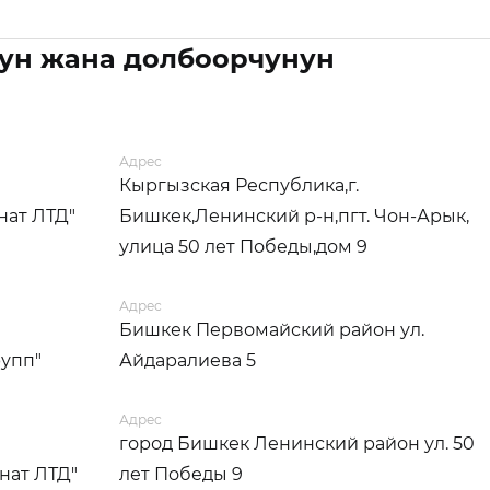
ун жана долбоорчунун
Адрес
Кыргызская Республика,г.
нат ЛТД"
Бишкек,Ленинский р-н,пгт. Чон-Арык,
улица 50 лет Победы,дом 9
Адрес
Бишкек Первомайский район ул.
рупп"
Айдаралиева 5
Адрес
город Бишкек Ленинский район ул. 50
нат ЛТД"
лет Победы 9