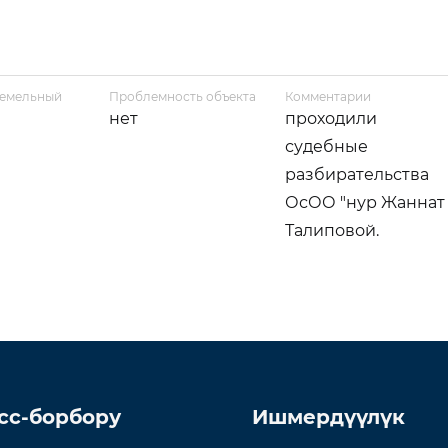
земельный
Проблемность объекта
Комментарии
нет
проходили
судебные
разбирательства
ОсОО "нур Жаннат
Талиповой.
сс-борбору
Ишмердүүлүк