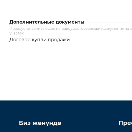
Дополнительные документы
Правоустанавливающие и правоудостоверяющие документы на 
участок
Договор купли продажи
Биз жөнүндө
Пре