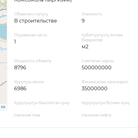
Объектин статусу
Этажность
В строительстве
9
Подземная часть
Кубаттуулукту өлчөө
бирдиктер
1
м2
Мощность объекта
Сметалык наркы
8796
500000000
Курулуш аянты
Финансалык камсыздоо
6986
35000000
Курулуштун башталган куну
Курулуштун бүткөн күнү
-SA
Наличие газа
Наличие лифта