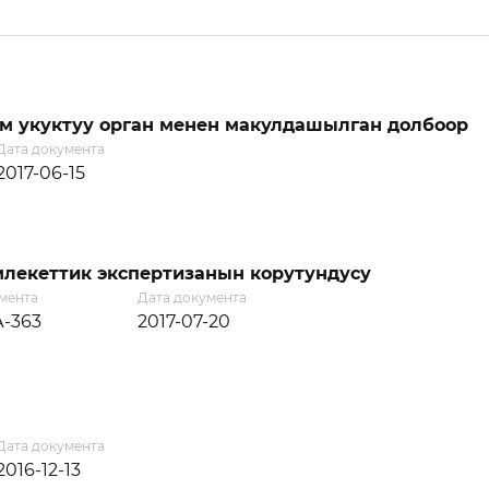
м укуктуу орган менен макулдашылган долбоор
Дата документа
2017-06-15
лекеттик экспертизанын корутундусу
мента
Дата документа
-363
2017-07-20
Дата документа
2016-12-13