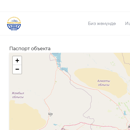
Биз жөнүндө
И
Паспорт объекта
+
−