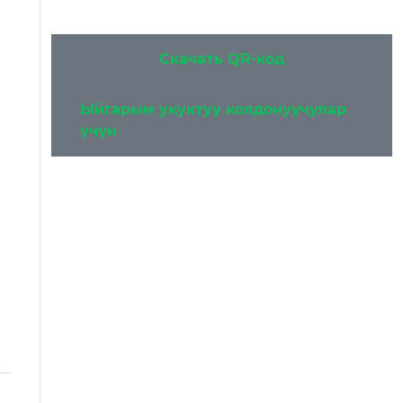
Скачать QR-код
Ыйгарым укуктуу колдонуучулар
үчүн