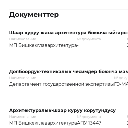
Документтер
Шаар куруу жана архитектура боюнча ыйгары
Наименование
№ документа
МП Бишкекглавархитектура
-
Долбоордук-техникалык чесимдер боюнча мам
Наименование
№ доку
Департамент государственной экспертизы
ГЭ-МА
Архитектуралык-шаар куруу корутундусу
Наименование
№ документа
МП Бишкекглавархитектура
АПУ 13447