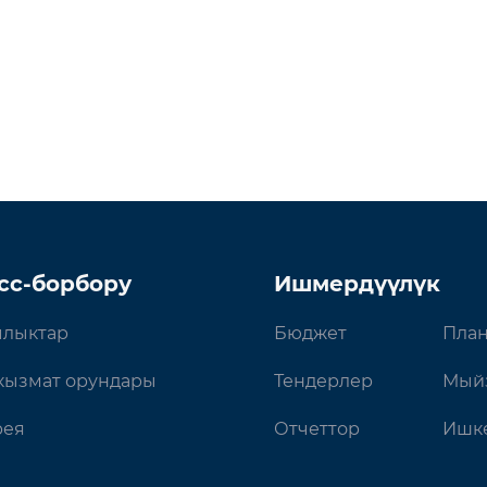
сс-борбору
Ишмердүүлүк
лыктар
Бюджет
План
кызмат орундары
Тендерлер
Мый
рея
Отчеттор
Ишке