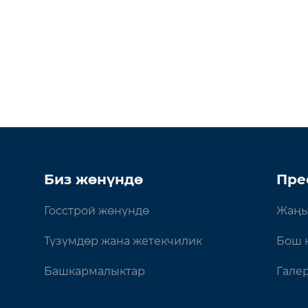
Биз жөнүндө
Пре
Госстрой жөнүндө
Жаңы
Түзүмдөр жана жетекчилик
Бош 
Башкармалыктар
Гале