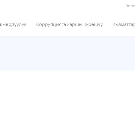
Верс
шмердүүлүк
Коррупцияга каршы күрөшүү
Кызматта