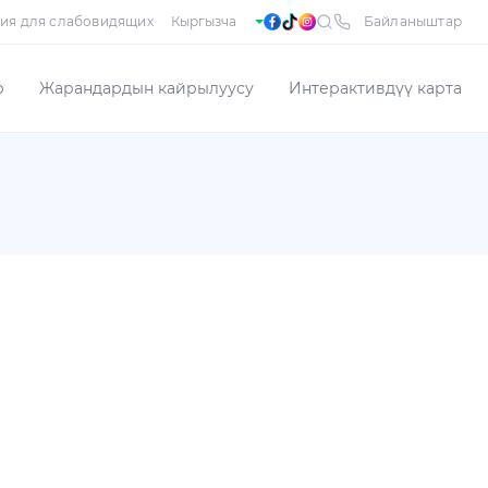
ия для слабовидящих
Байланыштар
р
Жарандардын кайрылуусу
Интерактивдүү карта