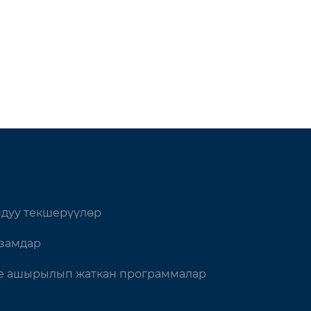
дуу текшерүүлөр
замдар
 ашырылып жаткан программалар