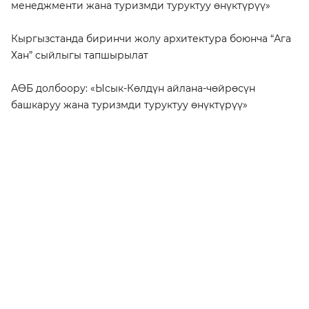
менеджменти жана туризмди туруктуу өнүктүрүү»
Кыргызстанда биринчи жолу архитектура боюнча “Ага
Хан” сыйлыгы тапшырылат
АӨБ долбоору: «Ысык-Көлдүн айлана-чөйрөсүн
башкаруу жана туризмди туруктуу өнүктүрүү»