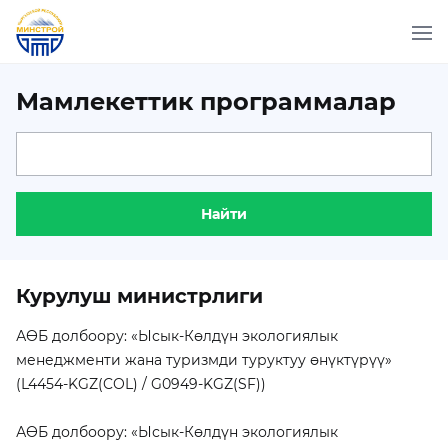
Мамлекеттик программалар
Найти
Курулуш министрлиги
АӨБ долбоору: «Ысык-Көлдүн экологиялык
менеджменти жана туризмди туруктуу өнүктүрүү»
(L4454-KGZ(COL) / G0949-KGZ(SF))
АӨБ долбоору: «Ысык-Көлдүн экологиялык