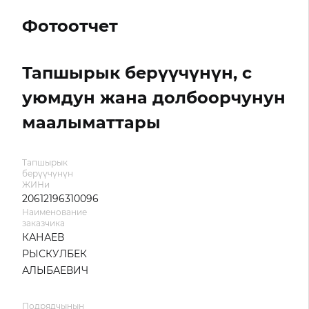
Фотоотчет
Тапшырык берүүчүнүн, с
уюмдун жана долбоорчунун
маалыматтары
Тапшырык
берүүчүнүн
ЖИНи
20612196310096
Наименование
заказчика
КАНАЕВ
РЫСКУЛБЕК
АЛЫБАЕВИЧ
Подрядчынын