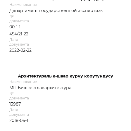
Наименование
Департамент государственной экспертизы
№
документа
00-1-1-
454/21-22
Дата
документа
2022-02-22
Архитектуралык-шаар куруу корутундусу
Наименование
МП Бишкекглавархитектура
№
документа
13987
Дата
документа
2018-06-11