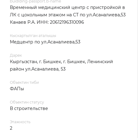
buidlding-passport.b-name
Временный медицинский центр с пристройкой в
ЛК с цокольным этажом на СТ по ул.Асаналиева,53
Канаев Р.А. ИНН: 20612196310096
Кыскартылган аталышы
Медцентр по ул.Асаналиева,53
Дарек
Кыргызстан, г. Бишкек, г. Бишкек, Ленинский
район ул.Асаналиева, 53
Объектин тиби
ФАПы
Объектин статусу
В строительстве
Этажность
2