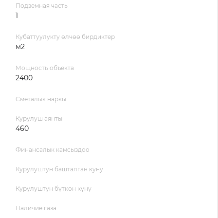
Подземная часть
1
Кубаттуулукту өлчөө бирдиктер
м2
Мощность объекта
2400
Сметалык наркы
Курулуш аянты
460
Финансалык камсыздоо
Курулуштун башталган куну
Курулуштун бүткөн күнү
Наличие газа