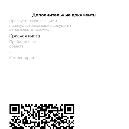
Дополнительные документы
Правоустанавливающие и
правоудостоверяющие документы
на земельный участок
Красная книга
Проблемность
объекта
-
Комментарии
-