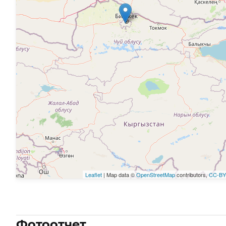
Leaflet
| Map data ©
OpenStreetMap
contributors,
CC-BY
Фотоотчет