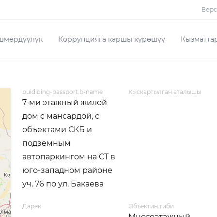
Верс
шмердүүлүк
Коррупцияга каршы күрөшүү
Кызматта
buidlding-passport.b-name
Кыскартылган аталышы
7-ми этажный жилой
дом с мансардой, с
объектами СКБ и
подземным
автопаркингом на СТ в
юго-западном районе
уч. 76 по ул. Бакаева
Дарек
Объектин тиби
Многоэтажный