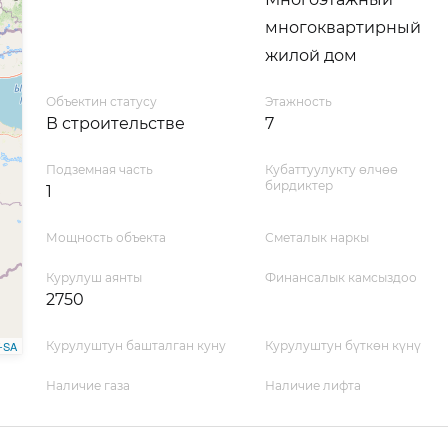
многоквартирный
жилой дом
Объектин статусу
Этажность
В строительстве
7
Подземная часть
Кубаттуулукту өлчөө
бирдиктер
1
Мощность объекта
Сметалык наркы
Курулуш аянты
Финансалык камсыздоо
2750
-SA
Курулуштун башталган куну
Курулуштун бүткөн күнү
Наличие газа
Наличие лифта