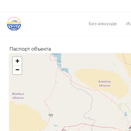
Биз жөнүндө
И
Паспорт объекта
+
−