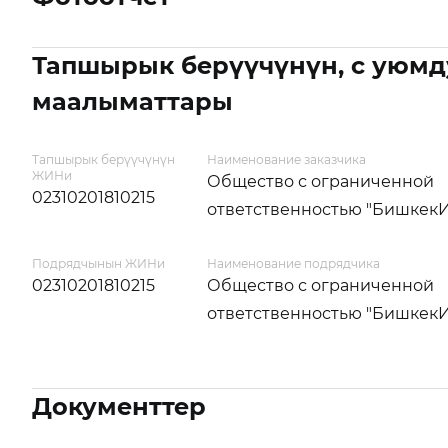
Тапшырык берүүчүнүн, с уюмд
маалыматтары
Тапшырык берүүчүнүн
Наименование заказчика
ЖИНи
Общество с ограниченной
02310201810215
ответственностью "Бишкек
Подрядчынын ЖИНи
Наименование подрядчика
02310201810215
Общество с ограниченной
ответственностью "Бишкек
Документтер