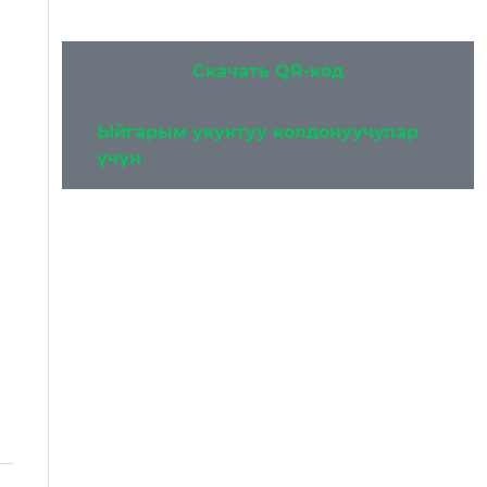
Скачать QR-код
Ыйгарым укуктуу колдонуучулар
үчүн