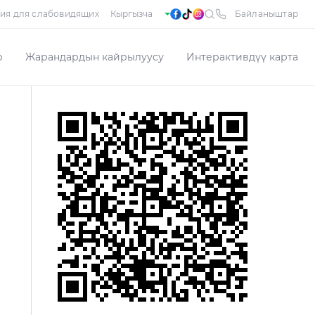
ия для слабовидящих
Байланыштар
р
Жарандардын кайрылуусу
Интерактивдүү карта