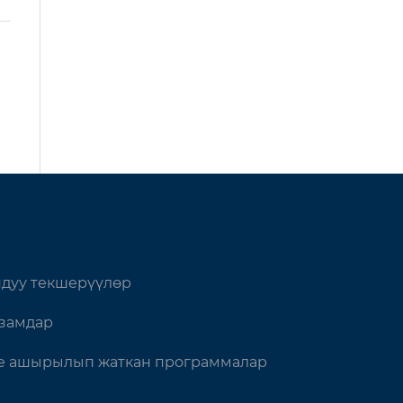
дуу текшерүүлөр
замдар
 ашырылып жаткан программалар