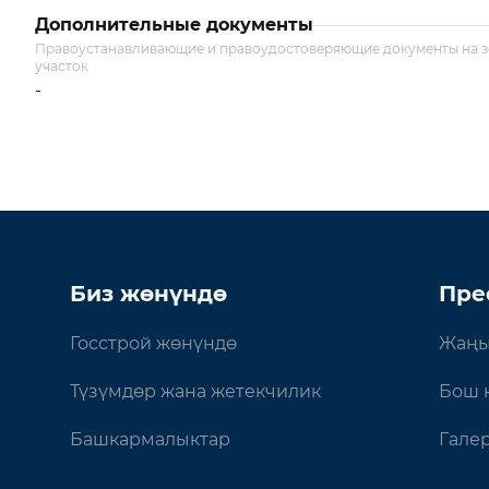
Дополнительные документы
Правоустанавливающие и правоудостоверяющие документы на 
участок
-
Биз жөнүндө
Пре
Госстрой жөнүндө
Жаңы
Түзүмдөр жана жетекчилик
Бош 
Башкармалыктар
Гале