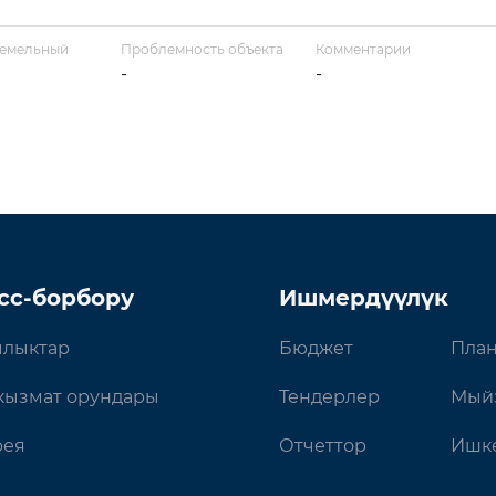
земельный
Проблемность объекта
Комментарии
-
-
сс-борбору
Ишмердүүлүк
лыктар
Бюджет
План
кызмат орундары
Тендерлер
Мый
рея
Отчеттор
Ишке