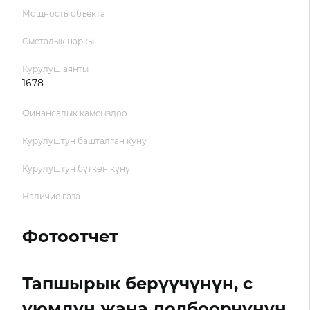
Мощность объекта
Сметалык наркы
Курулуш аянты
1678
Финансалык камсыздоо
Курулуштун башталган куну
Курулуштун бүткөн күнү
Наличие газа
Фотоотчет
Тапшырык берүүчүнүн, с
уюмдун жана долбоорчунун