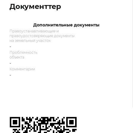
Документтер
Дополнительные документы
Правоустанавливающие и
правоудостоверяющие документы
на земельный участок
-
Проблемность
объекта
-
Комментарии
-