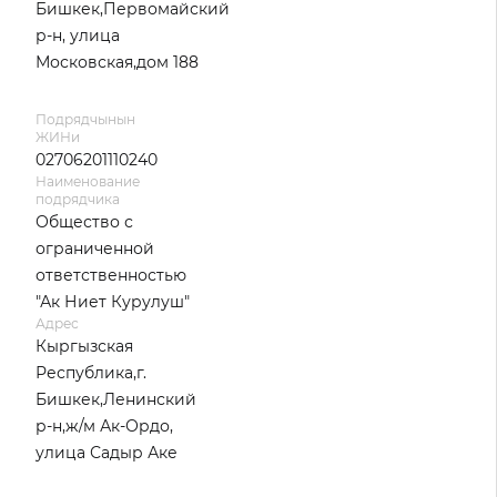
Бишкек,Первомайский
р-н, улица
Московская,дом 188
Подрядчынын
ЖИНи
02706201110240
Наименование
подрядчика
Общество с
ограниченной
ответственностью
"Ак Ниет Курулуш"
Адрес
Кыргызская
Республика,г.
Бишкек,Ленинский
р-н,ж/м Ак-Ордо,
улица Садыр Аке