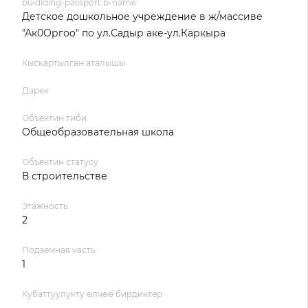
buidlding-passport.b-name
Детское дошкольное учреждение в ж/массиве
"Ак0Оргоо" по ул.Садыр аке-ул.Каркыра
Кыскартылган аталышы
Дарек
Объектин тиби
Общеобразовательная школа
Объектин статусу
В строительстве
Этажность
2
Подземная часть
1
Кубаттуулукту өлчөө бирдиктер