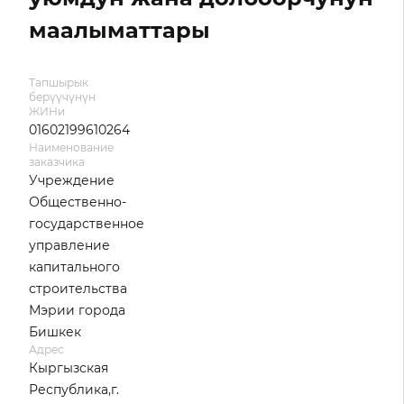
маалыматтары
Тапшырык
берүүчүнүн
ЖИНи
01602199610264
Наименование
заказчика
Учреждение
Общественно-
государственное
управление
капитального
строительства
Мэрии города
Бишкек
Адрес
Кыргызская
Республика,г.