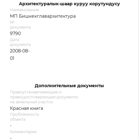
Архитектуралык-шаар куруу корутундусу
Наименование
МП Бишкекглавархитектура
№
документа
9790
Дата
документа
2008-08-
01
Дополнительные документы
Правоустанавливающие и
правоудостоверяющие документы
на земельный участок
Красная книга
Проблемность
объекта
-
Комментарии
-