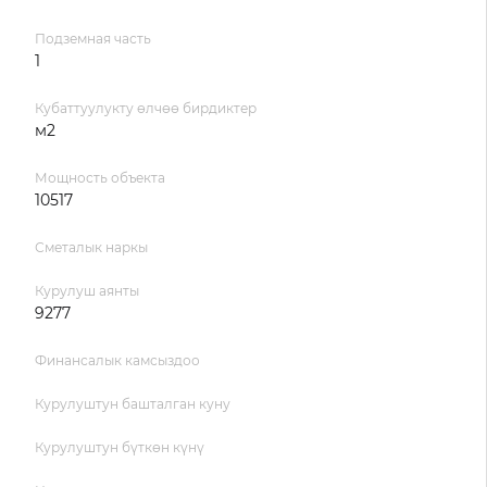
Подземная часть
1
Кубаттуулукту өлчөө бирдиктер
м2
Мощность объекта
10517
Сметалык наркы
Курулуш аянты
9277
Финансалык камсыздоо
Курулуштун башталган куну
Курулуштун бүткөн күнү