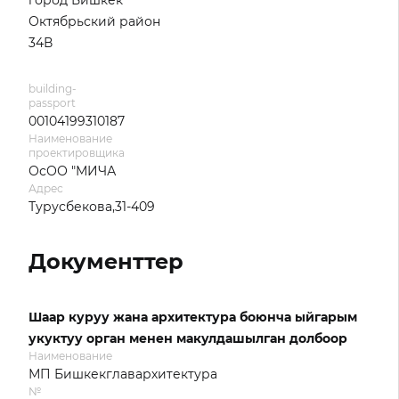
город Бишкек
Октябрьский район
34В
building-
passport
00104199310187
Наименование
проектировщика
ОсОО "МИЧА
Адрес
Турусбекова,31-409
Документтер
Шаар куруу жана архитектура боюнча ыйгарым
укуктуу орган менен макулдашылган долбоор
Наименование
МП Бишкекглавархитектура
№