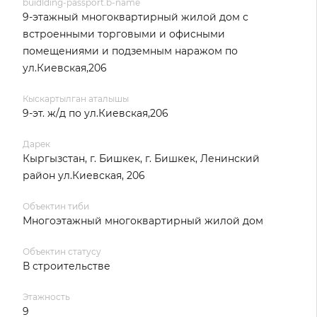
buidlding-passport.b-name
9-этажный многоквартирный жилой дом с
встроенными торговыми и офисными
помещениями и подземным наражом по
ул.Киевская,206
Кыскартылган аталышы
9-эт. ж/д по ул.Киевская,206
Дарек
Кыргызстан, г. Бишкек, г. Бишкек, Ленинский
район ул.Киевская, 206
Объектин тиби
Многоэтажный многоквартирный жилой дом
Объектин статусу
В строительстве
Этажность
9