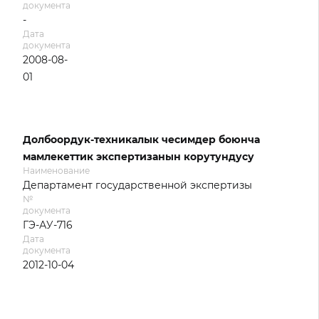
документа
-
Дата
документа
2008-08-
01
Долбоордук-техникалык чесимдер боюнча
мамлекеттик экспертизанын корутундусу
Наименование
Департамент государственной экспертизы
№
документа
ГЭ-АУ-716
Дата
документа
2012-10-04