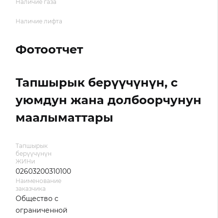
Наличие газа
Наличие лифта
Фотоотчет
Тапшырык берүүчүнүн, с
уюмдун жана долбоорчунун
маалыматтары
Тапшырык
берүүчүнүн
ЖИНи
02603200310100
Наименование
заказчика
Общество с
ограниченной