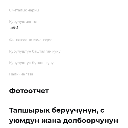
Сметалык наркы
Курулуш аянты
1390
Финансалык камсыздоо
Курулуштун башталган куну
Курулуштун бүткөн күнү
Наличие газа
Фотоотчет
Тапшырык берүүчүнүн, с
уюмдун жана долбоорчунун