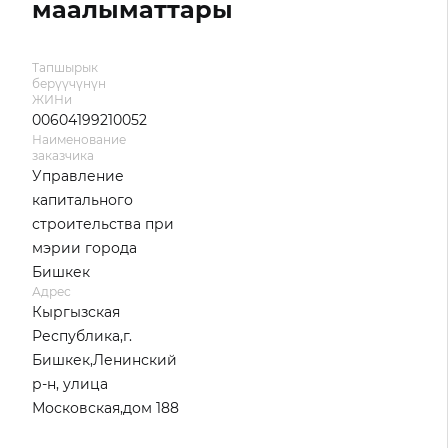
маалыматтары
Тапшырык
берүүчүнүн
ЖИНи
00604199210052
Наименование
заказчика
Управление
капитального
строительства при
мэрии города
Бишкек
Адрес
Кыргызская
Республика,г.
Бишкек,Ленинский
р-н, улица
Московская,дом 188