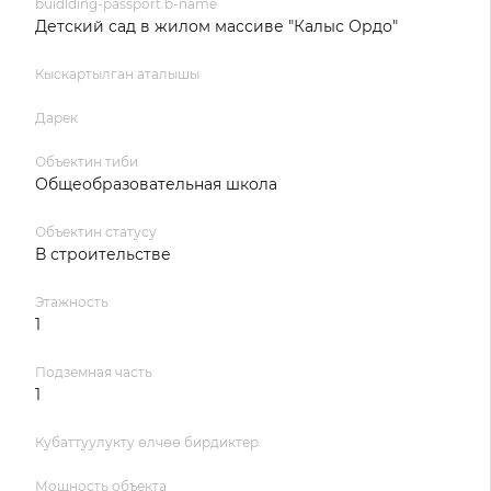
buidlding-passport.b-name
Детский сад в жилом массиве "Калыс Ордо"
Кыскартылган аталышы
Дарек
Объектин тиби
Общеобразовательная школа
Объектин статусу
В строительстве
Этажность
1
Подземная часть
1
Кубаттуулукту өлчөө бирдиктер
Мощность объекта