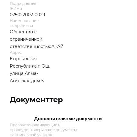
Подрядчынын
ЖИНи
02502200210029
Наименование
подрядчика
Общество с
ограниченной
ответственностьюАРАЙ
Адрес
Кыргызская
Республика,г. Ош,
улица Алма-
Атинская,дом 5
Документтер
Дополнительные документы
Правоустанавливающие и
правоудостоверяющие документы
на земельный участок