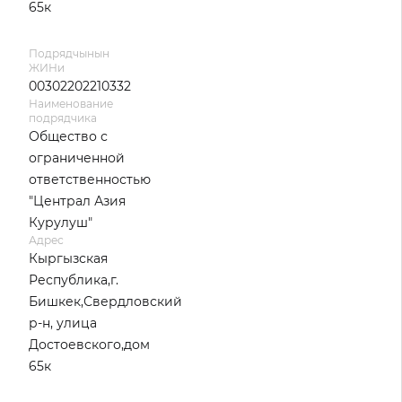
65к
Подрядчынын
ЖИНи
00302202210332
Наименование
подрядчика
Общество с
ограниченной
ответственностью
"Централ Азия
Курулуш"
Адрес
Кыргызская
Республика,г.
Бишкек,Свердловский
р-н, улица
Достоевского,дом
65к