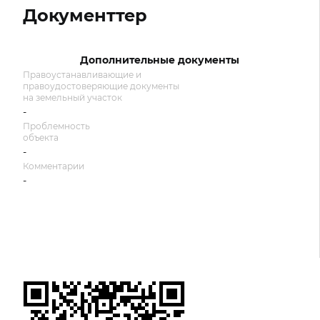
Документтер
Дополнительные документы
Правоустанавливающие и
правоудостоверяющие документы
на земельный участок
-
Проблемность
объекта
-
Комментарии
-