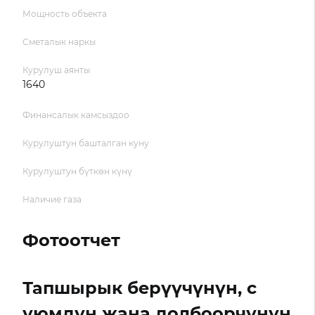
Мощность объекта
Сметалык наркы
Курулуш аянты
1640
Финансалык камсыздоо
Курулуштун башталган куну
Курулуштун бүткөн күнү
Наличие газа
Фотоотчет
Тапшырык берүүчүнүн, с
уюмдун жана долбоорчунун