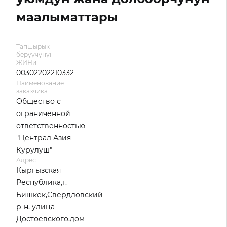
маалыматтары
Тапшырык
берүүчүнүн
ЖИНи
00302202210332
Наименование
заказчика
Общество с
ограниченной
ответственностью
"Централ Азия
Курулуш"
Адрес
Кыргызская
Республика,г.
Бишкек,Свердловский
р-н, улица
Достоевского,дом