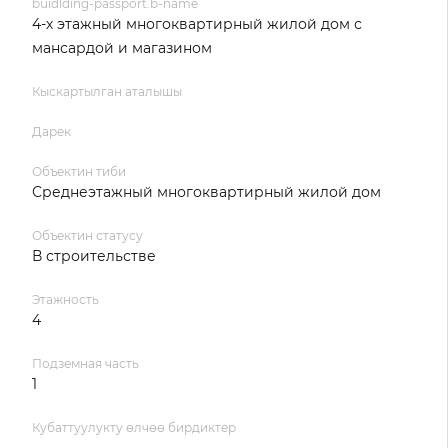
buidlding-passport.b-name
4-х этажный многоквартирный жилой дом с
мансардой и магазином
Кыскартылган аталышы
Дарек
Объектин тиби
Среднеэтажный многоквартирный жилой дом
Объектин статусу
В строительстве
Этажность
4
Подземная часть
1
Кубаттуулукту өлчөө бирдиктер