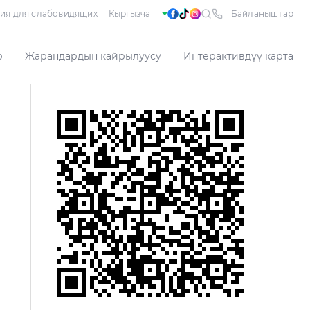
ия для слабовидящих
Байланыштар
р
Жарандардын кайрылуусу
Интерактивдүү карта