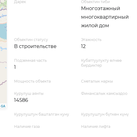
Дарек
Объектин тиби
Многоэтажный
многоквартирный
жилой дом
Объектин статусу
Этажность
В строительстве
12
Подземная часть
Кубаттуулукту өлчөө
бирдиктер
1
Мощность объекта
Сметалык наркы
Курулуш аянты
Финансалык камсыздоо
14586
-SA
Курулуштун башталган куну
Курулуштун бүткөн күнү
Наличие газа
Наличие лифта