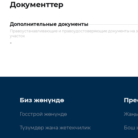
Документтер
Дополнительные документы
Правоустанавливающие и правоудостоверяющие документы на 
участок
-
Биз жөнүндө
Пре
Госстрой жөнүндө
Жаңы
Түзүмдөр жана жетекчилик
Бош 