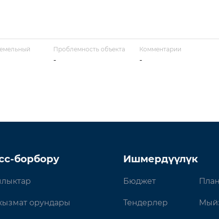
земельный
Проблемность объекта
Комментарии
-
-
сс-борбору
Ишмердүүлүк
лыктар
Бюджет
План
кызмат орундары
Тендерлер
Мый