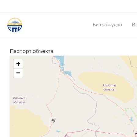
Биз жөнүндө
И
Паспорт объекта
+
−