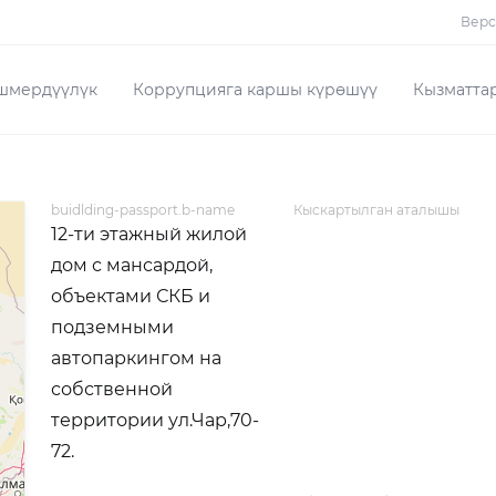
Верс
шмердүүлүк
Коррупцияга каршы күрөшүү
Кызматта
buidlding-passport.b-name
Кыскартылган аталышы
12-ти этажный жилой
дом с мансардой,
объектами СКБ и
подземными
автопаркингом на
собственной
территории ул.Чар,70-
72.