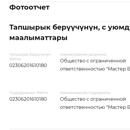
Фотоотчет
Тапшырык берүүчүнүн, с уюмд
маалыматтары
Тапшырык берүүчүнүн
Наименование заказчика
ЖИНи
Общество с ограниченной
02306201610180
ответственностью "Мастер 
Подрядчынын ЖИНи
Наименование подрядчика
02306201610180
Общество с ограниченной
ответственностью "Мастер 