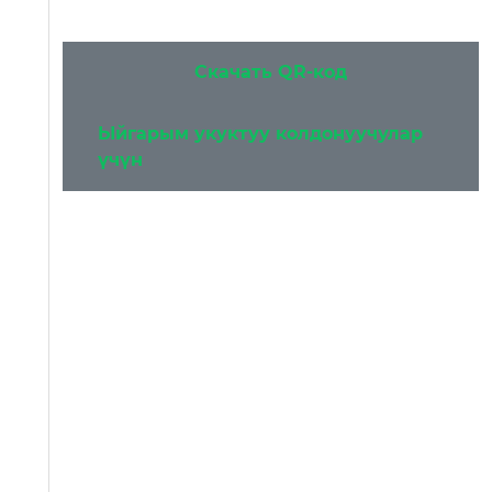
Скачать QR-код
Ыйгарым укуктуу колдонуучулар
үчүн