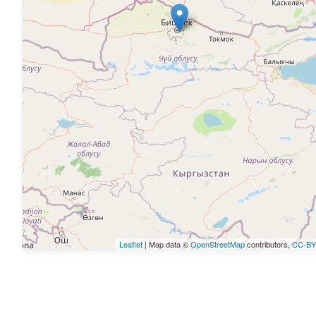
Leaflet
| Map data ©
OpenStreetMap
contributors,
CC-BY