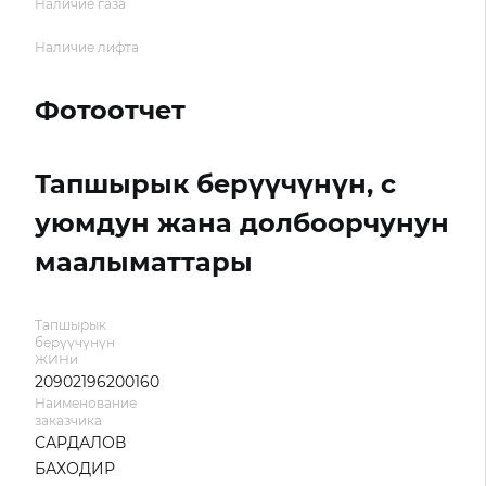
Наличие газа
Наличие лифта
Фотоотчет
Тапшырык берүүчүнүн, с
уюмдун жана долбоорчунун
маалыматтары
Тапшырык
берүүчүнүн
ЖИНи
20902196200160
Наименование
заказчика
САРДАЛОВ
БАХОДИР