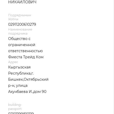
НИКАИЛОВИЧ
Подрядчынын
ЖИНи
02911200610279
Наименование
подрядчика
Общество с
ограниченной
ответственностью
Фиеста Трейд Ком
Адрес
Кыргызская
Республика,г.
Бишкек,Октябрьский
р-н, улица
Ахунбаева И.,дом 90
building-
passport