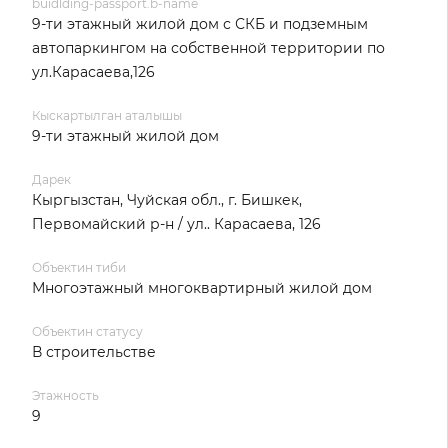
buidlding-passport.b-name
9-ти этажный жилой дом с СКБ и подземным
автопаркингом на собственной территории по
ул.Карасаева,126
Кыскартылган аталышы
9-ти этажный жилой дом
Дарек
Кыргызстан, Чуйская обл., г. Бишкек,
Первомайский р-н / ул.. Карасаева, 126
Объектин тиби
Многоэтажный многоквартирный жилой дом
Объектин статусу
В строительстве
Этажность
9