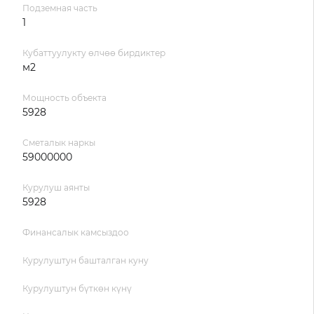
Подземная часть
1
Кубаттуулукту өлчөө бирдиктер
м2
Мощность объекта
5928
Сметалык наркы
59000000
Курулуш аянты
5928
Финансалык камсыздоо
Курулуштун башталган куну
Курулуштун бүткөн күнү