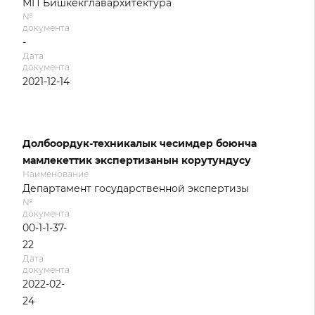
МП Бишкекглавархитектура
№
документа
-
Дата
документа
2021-12-14
Долбоордук-техникалык чесимдер боюнча
мамлекеттик экспертизанын корутундусу
Наименование
Департамент государственной экспертизы
№
документа
00-1-1-37-
22
Дата
документа
2022-02-
24