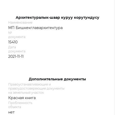
Архитектуралык-шаар куруу корутундусу
Наименование
МП Бишкекглавархитектура
№
документа
15410
Дата
документа
2021-11-11
Дополнительные документы
Правоустанавливающие и
правоудостоверяющие документы
на земельный участок
Красная книга
Проблемность
объекта
нет