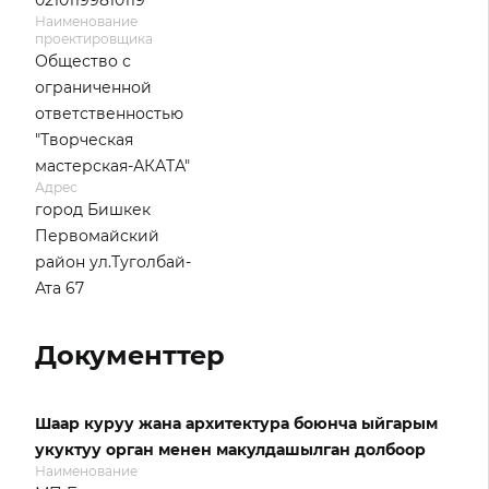
02101199810119
Наименование
проектировщика
Общество с
ограниченной
ответственностью
"Творческая
мастерская-АКАТА"
Адрес
город Бишкек
Первомайский
район ул.Туголбай-
Ата 67
Документтер
Шаар куруу жана архитектура боюнча ыйгарым
укуктуу орган менен макулдашылган долбоор
Наименование