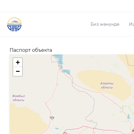
Биз жөнүндө
И
Паспорт объекта
+
−