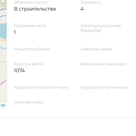
Объектин статусу
Этажность
В строительстве
4
Подземная часть
Кубаттуулукту өлчөө
бирдиктер
1
Мощность объекта
Сметалык наркы
Курулуш аянты
Финансалык камсыздоо
1074
Курулуштун башталган куну
Курулуштун бүткөн күнү
Наличие лифта
-SA