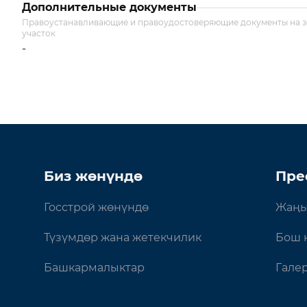
Дополнительные документы
Правоустанавливающие и правоудостоверяющие документы на 
участок
-
Биз жөнүндө
Пре
Госстрой жөнүндө
Жаңы
Түзүмдөр жана жетекчилик
Бош 
Башкармалыктар
Гале