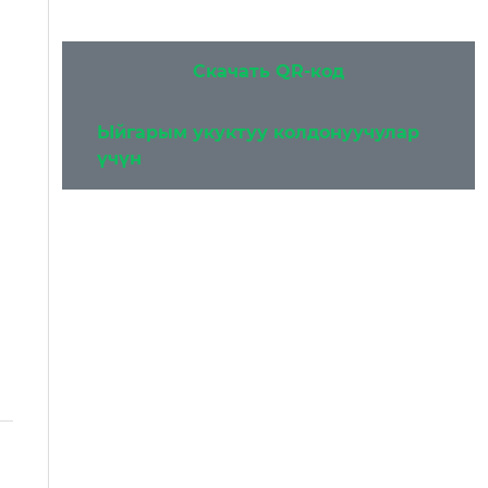
Скачать QR-код
Ыйгарым укуктуу колдонуучулар
үчүн