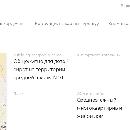
Верс
шмердүүлүк
Коррупцияга каршы күрөшүү
Кызматта
buidlding-passport.b-name
Кыскартылган аталышы
Общежитие для детей
сирот на территории
средней школы №71
Дарек
Объектин тиби
Среднеэтажный
многоквартирный
жилой дом