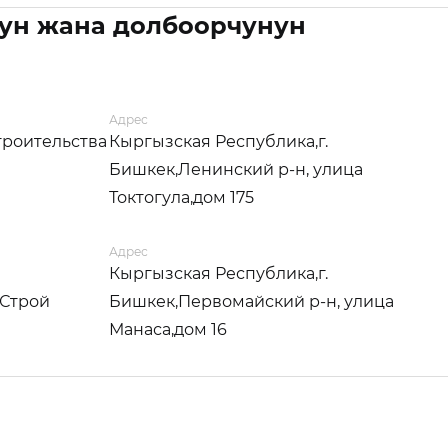
ун жана долбоорчунун
Адрес
троительства
Кыргызская Республика,г.
Бишкек,Ленинский р-н, улица
Токтогула,дом 175
Адрес
Кыргызская Республика,г.
 Строй
Бишкек,Первомайский р-н, улица
Манаса,дом 16