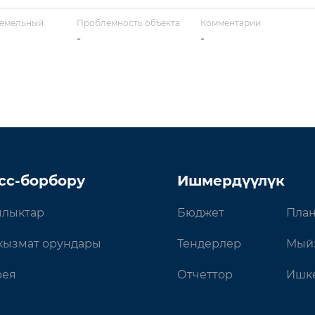
земельный
Проблемность объекта
Комментарии
-
-
сс-борбору
Ишмердүүлүк
лыктар
Бюджет
План
кызмат орундары
Тендерлер
Мый
рея
Отчеттор
Ишке