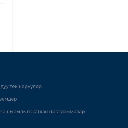
дуу текшерүүлөр
замдар
 ашырылып жаткан программалар