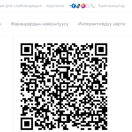
ия для слабовидящих
Байланыштар
р
Жарандардын кайрылуусу
Интерактивдүү карта