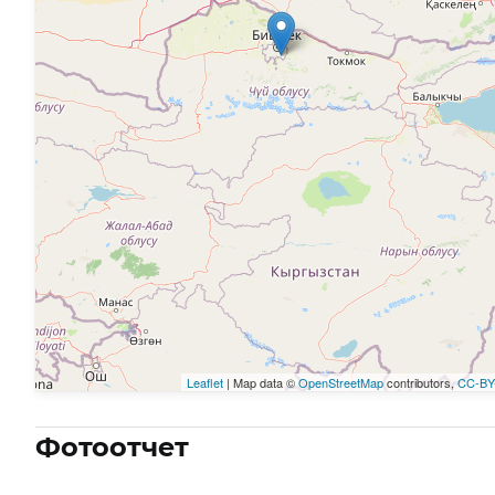
Leaflet
| Map data ©
OpenStreetMap
contributors,
CC-BY
Фотоотчет