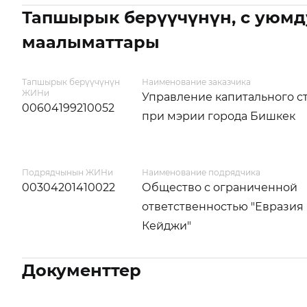
Тапшырык берүүчүнүн, с уюмд
маалыматтары
Тапшырык берүүчүнүн
Наименование заказчика
ЖИНи
Управление капитального с
00604199210052
при мэрии города Бишкек
Подрядчынын ЖИНи
Наименование подрядчика
00304201410022
Общество с ограниченной
ответственностью "Евразия
Кейджи"
Документтер