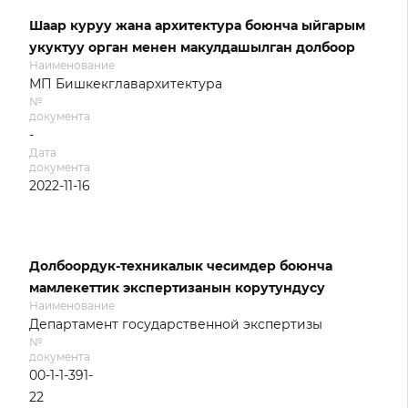
Шаар куруу жана архитектура боюнча ыйгарым
укуктуу орган менен макулдашылган долбоор
Наименование
МП Бишкекглавархитектура
№
документа
-
Дата
документа
2022-11-16
Долбоордук-техникалык чесимдер боюнча
мамлекеттик экспертизанын корутундусу
Наименование
Департамент государственной экспертизы
№
документа
00-1-1-391-
22