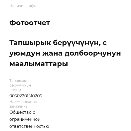
Наличие лифта
Фотоотчет
Тапшырык берүүчүнүн, с
уюмдун жана долбоорчунун
маалыматтары
Тапшырык
берүүчүнүн
ЖИНи
00502201510205
Наименование
заказчика
Общество с
ограниченной
ответственностью