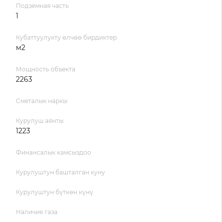
Подземная часть
1
Кубаттуулукту өлчөө бирдиктер
м2
Мощность объекта
2263
Сметалык наркы
Курулуш аянты
1223
Финансалык камсыздоо
Курулуштун башталган куну
Курулуштун бүткөн күнү
Наличие газа