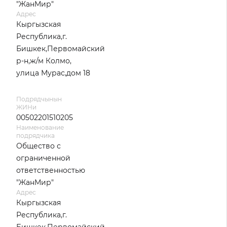
"ЖанМир"
Адрес
Кыргызская
Республика,г.
Бишкек,Первомайский
р-н,ж/м Колмо,
улица Мурас,дом 18
Подрядчынын
ЖИНи
00502201510205
Наименование
подрядчика
Общество с
ограниченной
ответственностью
"ЖанМир"
Адрес
Кыргызская
Республика,г.