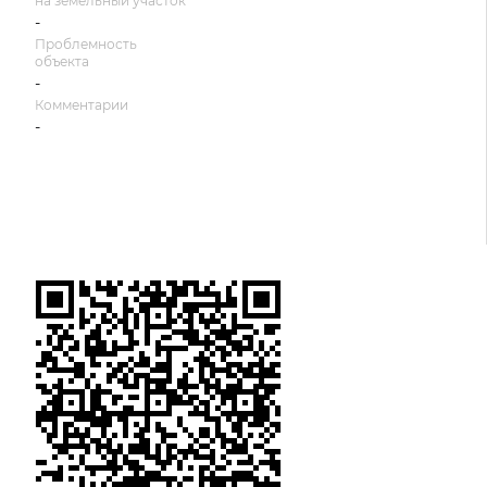
на земельный участок
-
Проблемность
объекта
-
Комментарии
-