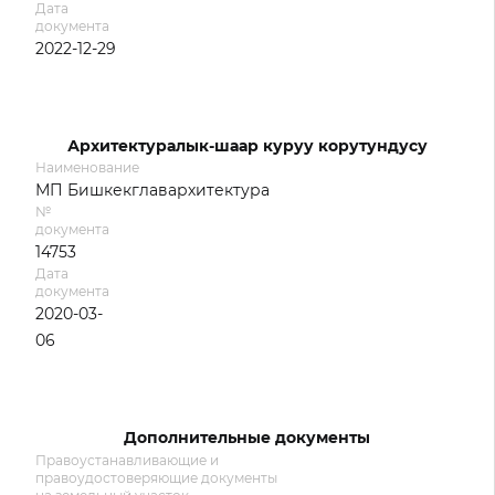
Дата
документа
2022-12-29
Архитектуралык-шаар куруу корутундусу
Наименование
МП Бишкекглавархитектура
№
документа
14753
Дата
документа
2020-03-
06
Дополнительные документы
Правоустанавливающие и
правоудостоверяющие документы