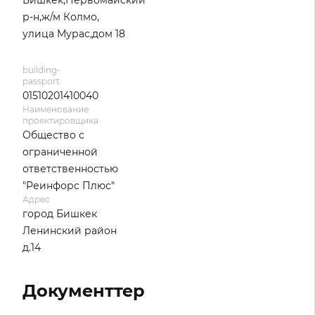
Бишкек,Первомайский
р-н,ж/м Колмо,
улица Мурас,дом 18
building-
passport
01510201410040
Наименование
проектировщика
Общество с
ограниченной
ответственностью
"Реинфорс Плюс"
Адрес
город Бишкек
Ленинский район
д.14
Документтер