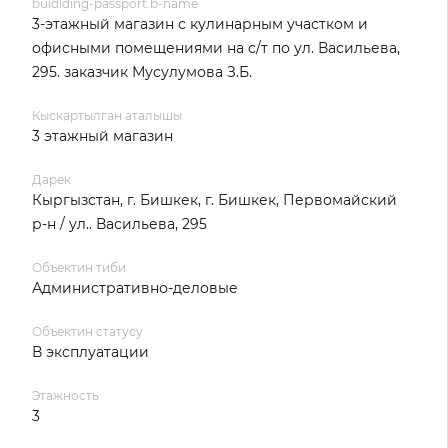
buidlding-passport.b-name
3-этажный магазин с кулинарным участком и
офисными помещениями на с/т по ул. Васильева,
295. заказчик Мусулумова З.Б.
Кыскартылган аталышы
3 этажный магазин
Дарек
Кыргызстан, г. Бишкек, г. Бишкек, Первомайский
р-н / ул.. Васильева, 295
Объектин тиби
Административно-деловые
Объектин статусу
В эксплуатации
Этажность
3