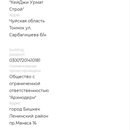
"КейДжи Урмат
Строй"
Адрес
Чуйская область
Токмок ул.
Сарбагишева б/н
building-
passport
03007201410181
Наименование
проектировщика
Общество с
ограниченной
ответственностью
"Архмодерн"
Адрес
город Бишкек
Ленинский район
пр.Манаса 16