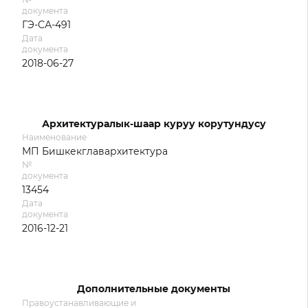
документа
ГЭ-СА-491
Дата
документа
2018-06-27
Архитектуралык-шаар куруу корутундусу
Наименование
МП Бишкекглавархитектура
№
документа
13454
Дата
документа
2016-12-21
Дополнительные документы
Правоустанавливающие и