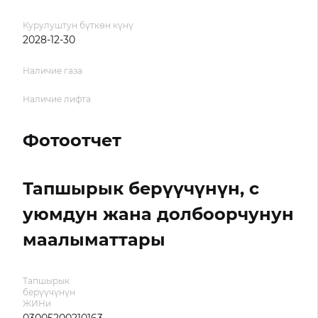
Курулуштун бүткөн күнү
2028-12-30
Наличие газа
Наличие лифта
Фотоотчет
Тапшырык берүүчүнүн, с
уюмдун жана долбоорчунун
маалыматтары
Тапшырык
берүүчүнүн
ЖИНи