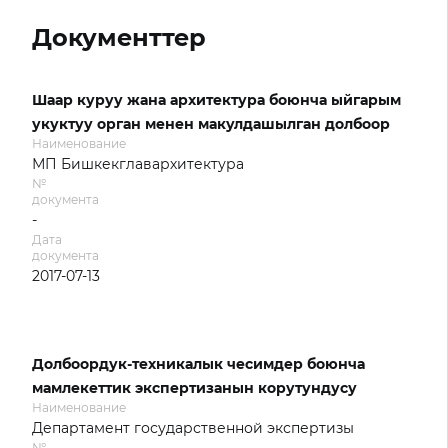
Документтер
Шаар куруу жана архитектура боюнча ыйгарым
укуктуу орган менен макулдашылган долбоор
Наименование
МП Бишкекглавархитектура
№
документа
-
Дата
документа
2017-07-13
Долбоордук-техникалык чесимдер боюнча
мамлекеттик экспертизанын корутундусу
Наименование
Департамент государственной экспертизы
№