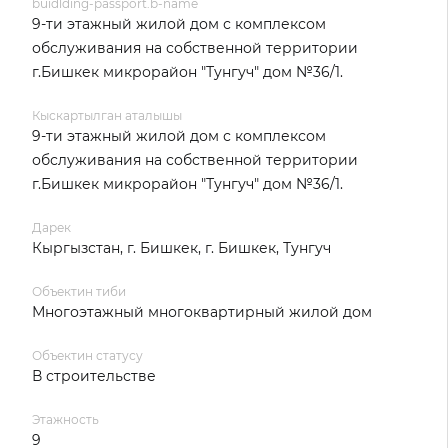
buidlding-passport.b-name
9-ти этажный жилой дом с комплексом
обслуживания на собственной территории
г.Бишкек микрорайон "Тунгуч" дом №36/1.
Кыскартылган аталышы
9-ти этажный жилой дом с комплексом
обслуживания на собственной территории
г.Бишкек микрорайон "Тунгуч" дом №36/1.
Дарек
Кыргызстан, г. Бишкек, г. Бишкек, Тунгуч
Объектин тиби
Многоэтажный многоквартирный жилой дом
Объектин статусу
В строительстве
Этажность
9