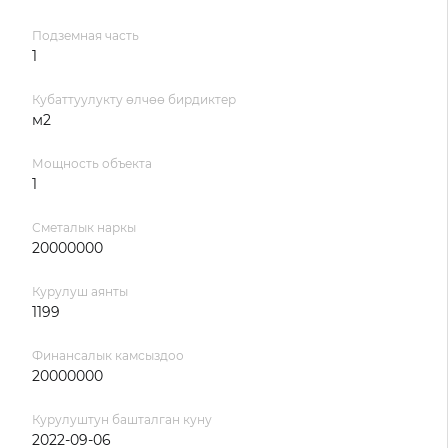
Подземная часть
1
Кубаттуулукту өлчөө бирдиктер
м2
Мощность объекта
1
Сметалык наркы
20000000
Курулуш аянты
1199
Финансалык камсыздоо
20000000
Курулуштун башталган куну
2022-09-06