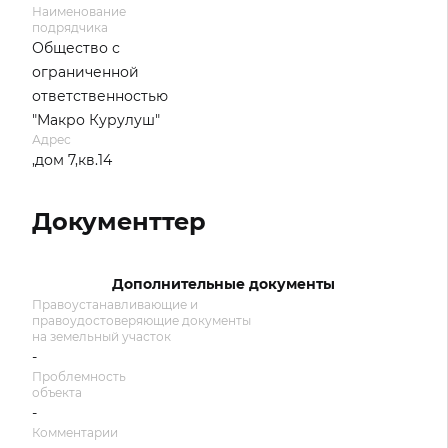
Наименование
подрядчика
Общество с
ограниченной
ответственностью
"Макро Курулуш"
Адрес
,дом 7,кв.14
Документтер
Дополнительные документы
Правоустанавливающие и
правоудостоверяющие документы
на земельный участок
-
Проблемность
объекта
-
Комментарии