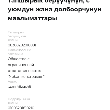
Тапшырык берүүчүнүн, с
уюмдун жана долбоорчунун
маалыматтары
Тапшырык
берүүчүнүн
ЖИНи
00308202010081
Наименование
заказчика
Общество с
ограниченной
ответственностью
"Урбан констракшн"
Адрес
,дом 48,кв.48
Подрядчынын
ЖИНи
01605201810210