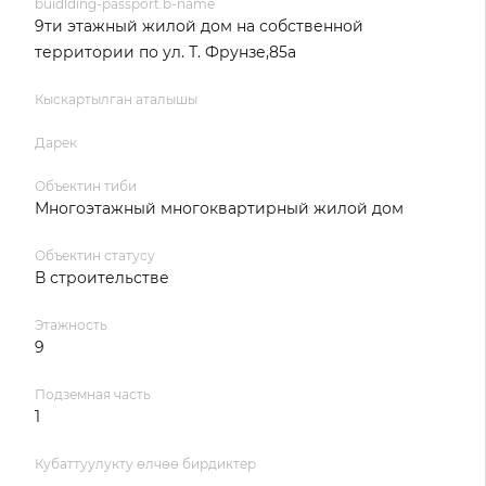
buidlding-passport.b-name
9ти этажный жилой дом на собственной
территории по ул. Т. Фрунзе,85а
Кыскартылган аталышы
Дарек
Объектин тиби
Многоэтажный многоквартирный жилой дом
Объектин статусу
В строительстве
Этажность
9
Подземная часть
1
Кубаттуулукту өлчөө бирдиктер