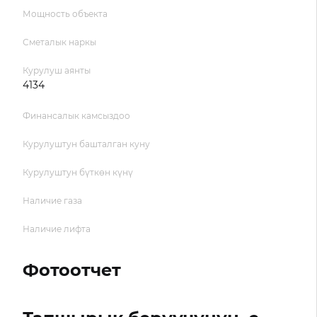
Мощность объекта
Сметалык наркы
Курулуш аянты
4134
Финансалык камсыздоо
Курулуштун башталган куну
Курулуштун бүткөн күнү
Наличие газа
Наличие лифта
Фотоотчет