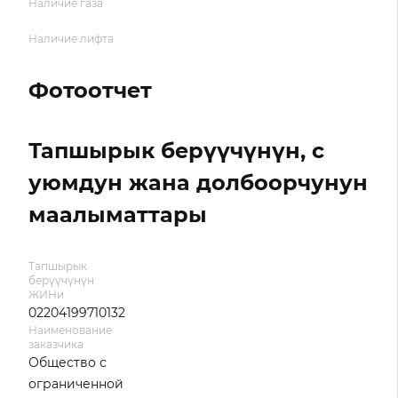
Наличие газа
Наличие лифта
Фотоотчет
Тапшырык берүүчүнүн, с
уюмдун жана долбоорчунун
маалыматтары
Тапшырык
берүүчүнүн
ЖИНи
02204199710132
Наименование
заказчика
Общество с
ограниченной