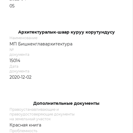
05
Архитектуралык-шаар куруу корутундусу
Наименование
МП Бишкекглавархитектура
№
документа
15014
Дата
документа
2020-12-02
Дополнительные документы
Правоустанавливающие и
правоудостоверяющие документы
на земельный участок
Красная книга
Проблемность