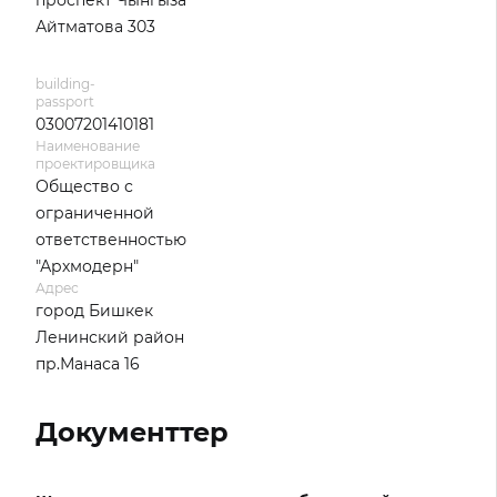
проспект Чынгыза
Айтматова 303
building-
passport
03007201410181
Наименование
проектировщика
Общество с
ограниченной
ответственностью
"Архмодерн"
Адрес
город Бишкек
Ленинский район
пр.Манаса 16
Документтер