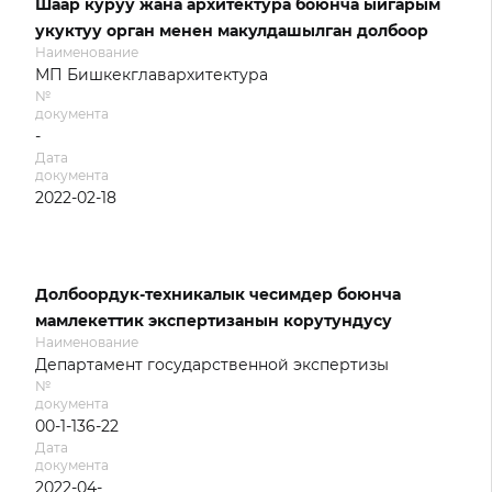
Шаар куруу жана архитектура боюнча ыйгарым
укуктуу орган менен макулдашылган долбоор
Наименование
МП Бишкекглавархитектура
№
документа
-
Дата
документа
2022-02-18
Долбоордук-техникалык чесимдер боюнча
мамлекеттик экспертизанын корутундусу
Наименование
Департамент государственной экспертизы
№
документа
00-1-136-22
Дата
документа
2022-04-