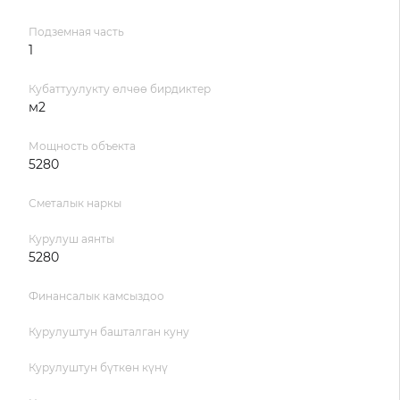
Подземная часть
1
Кубаттуулукту өлчөө бирдиктер
м2
Мощность объекта
5280
Сметалык наркы
Курулуш аянты
5280
Финансалык камсыздоо
Курулуштун башталган куну
Курулуштун бүткөн күнү