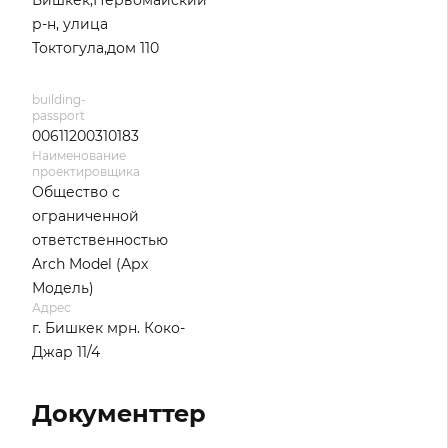
Бишкек,Первомайский
р-н, улица
Токтогула,дом 110
building-
passport
00611200310183
Наименование
проектировщика
Общество с
ограниченной
ответственностью
Arch Model (Арх
Модель)
Адрес
г. Бишкек мрн. Коко-
Джар 11/4
Документтер