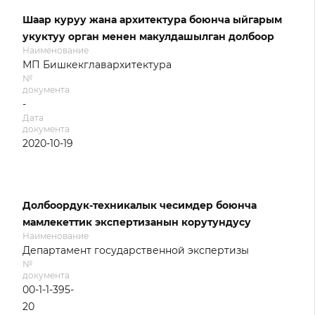
Шаар куруу жана архитектура боюнча ыйгарым
укуктуу орган менен макулдашылган долбоор
Наименование
МП Бишкекглавархитектура
№
документа
-
Дата
документа
2020-10-19
Долбоордук-техникалык чесимдер боюнча
мамлекеттик экспертизанын корутундусу
Наименование
Департамент государственной экспертизы
№
документа
00-1-1-395-
20