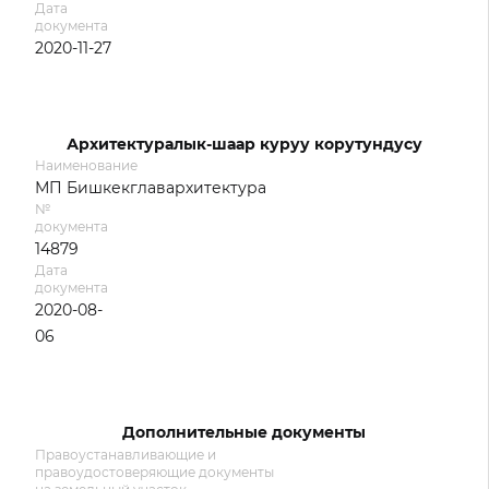
Дата
документа
2020-11-27
Архитектуралык-шаар куруу корутундусу
Наименование
МП Бишкекглавархитектура
№
документа
14879
Дата
документа
2020-08-
06
Дополнительные документы
Правоустанавливающие и
правоудостоверяющие документы