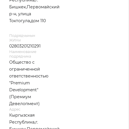
Республика,г.
Бишкек,Первомайский
р-н, улица
Токтогула,дом 110
Подрядчынын
ЖИНи
02803201210291
Наименование
подрядчика
Общество с
ограниченной
ответственностью
"Premium
Development"
(Премиум
Девелопмент)
Адрес
Кыргызская
Республика,г.