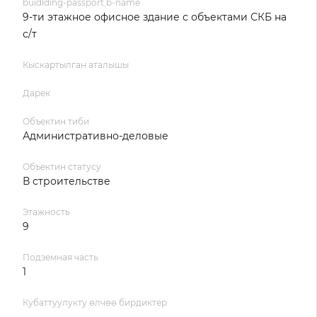
buidlding-passport.b-name
9-ти этажное офисное здание с объектами СКБ на
с/т
Кыскартылган аталышы
Дарек
Объектин тиби
Административно-деловые
Объектин статусу
В строительстве
Этажность
9
Подземная часть
1
Кубаттуулукту өлчөө бирдиктер