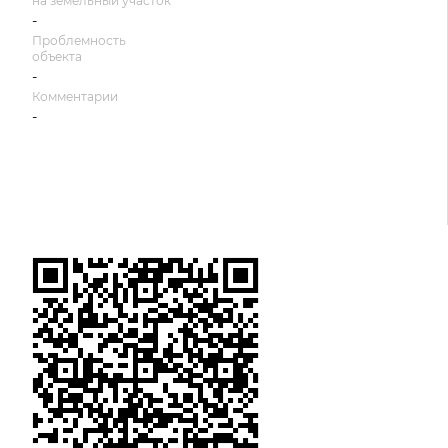
на земельный участок
-
Проблемность
объекта
-
Комментарии
-