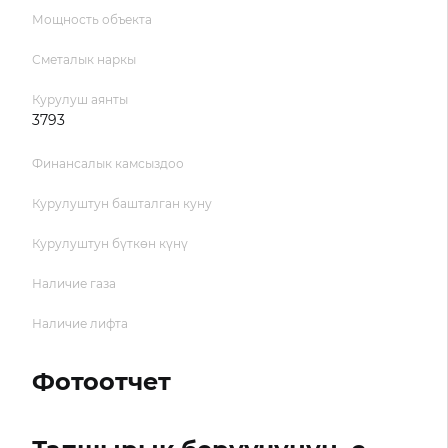
Мощность объекта
Сметалык наркы
Курулуш аянты
3793
Финансалык камсыздоо
Курулуштун башталган куну
Курулуштун бүткөн күнү
Наличие газа
Наличие лифта
Фотоотчет