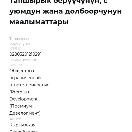
Тапшырык берүүчүнүн, с
уюмдун жана долбоорчунун
маалыматтары
Тапшырык
берүүчүнүн
ЖИНи
02803201210291
Наименование
заказчика
Общество с
ограниченной
ответственностью
"Premium
Development"
(Премиум
Девелопмент)
Адрес
Кыргызская