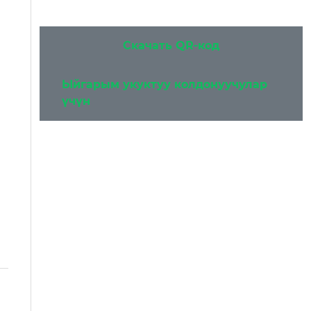
Скачать QR-код
Ыйгарым укуктуу колдонуучулар
үчүн