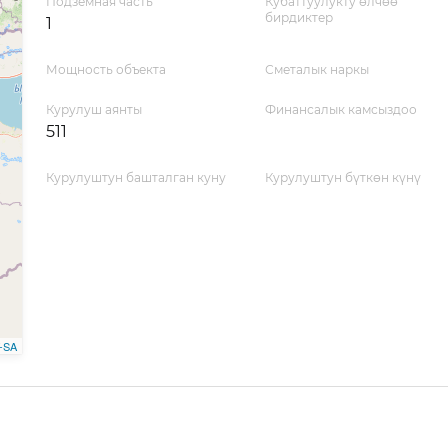
Подземная часть
Кубаттуулукту өлчөө
бирдиктер
1
Мощность объекта
Сметалык наркы
Курулуш аянты
Финансалык камсыздоо
511
Курулуштун башталган куну
Курулуштун бүткөн күнү
-SA