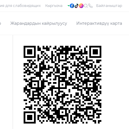
ия для слабовидящих
Байланыштар
р
Жарандардын кайрылуусу
Интерактивдүү карта