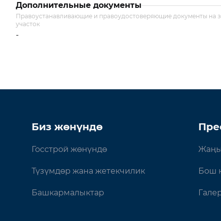
Дополнительные документы
Правоустанавливающие и правоудостоверяющие документы на 
участок
-
Биз жөнүндө
Пре
Госстрой жөнүндө
Жаңы
Түзүмдөр жана жетекчилик
Бош 
Башкармалыктар
Гале