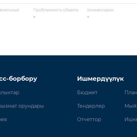
земельный
Проблемность объекта
Комментарии
-
-
сс-борбору
Ишмердүүлүк
лыктар
Бюджет
План
кызмат орундары
Тендерлер
Мый
рея
Отчеттор
Ишке