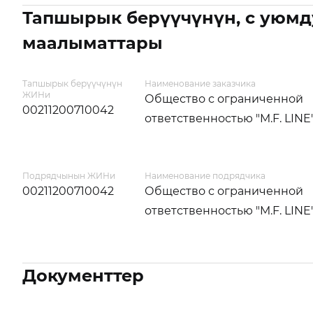
Тапшырык берүүчүнүн, с уюмд
маалыматтары
Тапшырык берүүчүнүн
Наименование заказчика
ЖИНи
Общество с ограниченной
00211200710042
ответственностью "M.F. LINE
Подрядчынын ЖИНи
Наименование подрядчика
00211200710042
Общество с ограниченной
ответственностью "M.F. LINE
Документтер