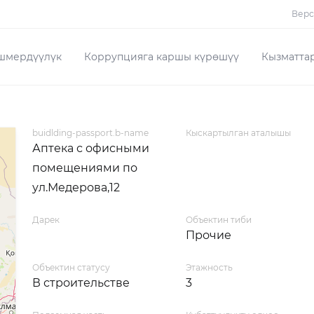
Верс
шмердүүлүк
Коррупцияга каршы күрөшүү
Кызматта
buidlding-passport.b-name
Кыскартылган аталышы
Аптека с офисными
помещениями по
ул.Медерова,12
Дарек
Объектин тиби
Прочие
Объектин статусу
Этажность
В строительстве
3