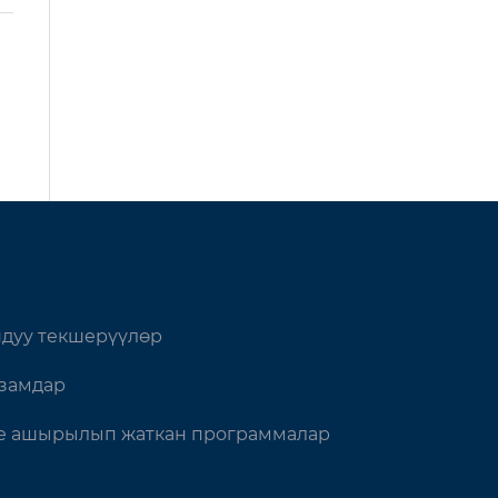
дуу текшерүүлөр
замдар
 ашырылып жаткан программалар