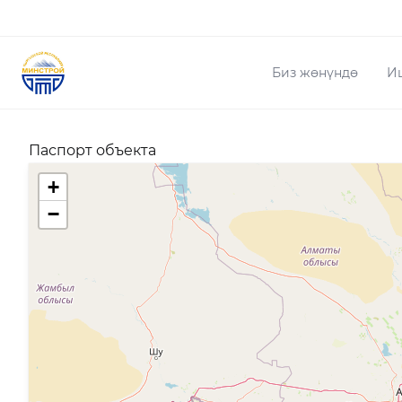
Биз жөнүндө
И
Паспорт объекта
+
−