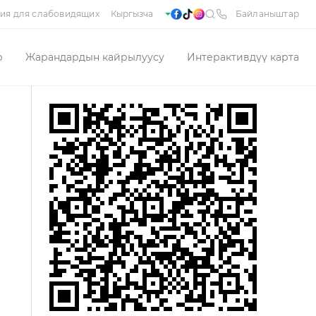
ия для слабовидящих
Байланыштар
р
Жарандардын кайрылуусу
Интерактивдүү карта