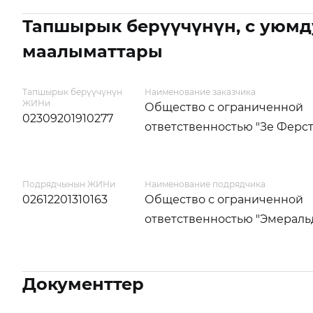
Тапшырык берүүчүнүн, с уюмд
маалыматтары
Тапшырык берүүчүнүн
Наименование заказчика
ЖИНи
Общество с ограниченной
02309201910277
ответственностью "Зе Ферст
Подрядчынын ЖИНи
Наименование подрядчика
02612201310163
Общество с ограниченной
ответственностью "Эмераль
Документтер