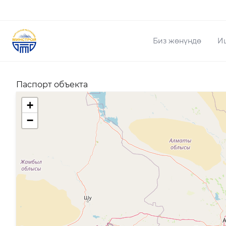
Биз жөнүндө
И
Паспорт объекта
+
−