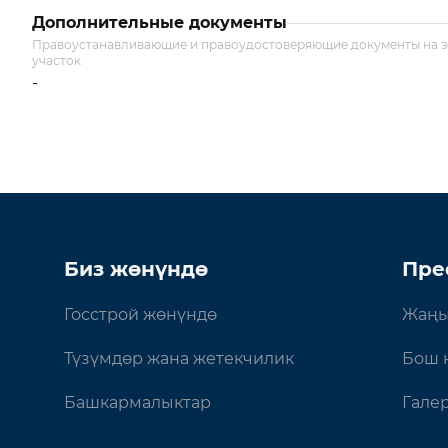
Дополнительные документы
Правоустанавливающие и правоудостоверяющие документы на 
участок
-
Биз жөнүндө
Пре
Госстрой жөнүндө
Жаңы
Түзүмдөр жана жетекчилик
Бош 
Башкармалыктар
Гале