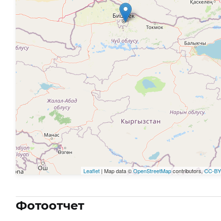
Leaflet
| Map data ©
OpenStreetMap
contributors,
CC-BY
Фотоотчет