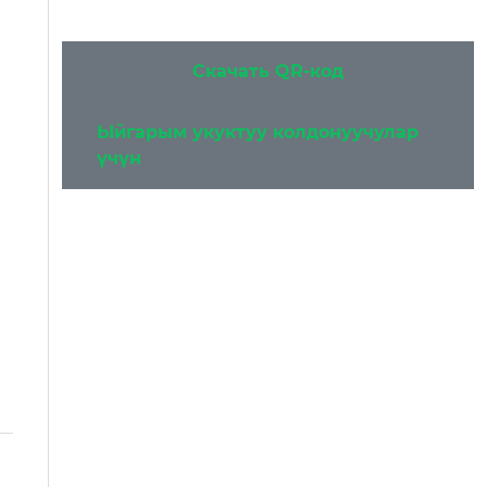
Скачать QR-код
Ыйгарым укуктуу колдонуучулар
үчүн