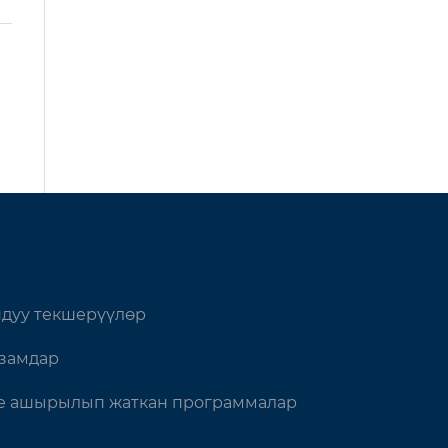
дуу текшерүүлөр
замдар
 ашырылып жаткан программалар