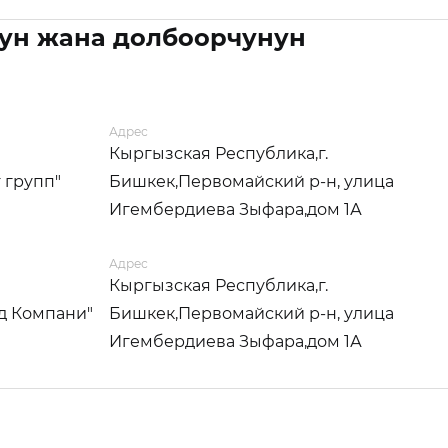
ун жана долбоорчунун
Адрес
Кыргызская Республика,г.
 групп"
Бишкек,Первомайский р-н, улица
Игембердиева Зыфара,дом 1А
Адрес
Кыргызская Республика,г.
д Компани"
Бишкек,Первомайский р-н, улица
Игембердиева Зыфара,дом 1А