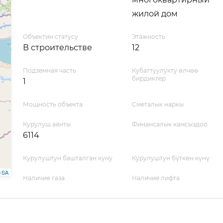
жилой дом
Объектин статусу
Этажность
В строительстве
12
Подземная часть
Кубаттуулукту өлчөө
бирдиктер
1
Мощность объекта
Сметалык наркы
Курулуш аянты
Финансалык камсыздоо
6114
Курулуштун башталган куну
Курулуштун бүткөн күнү
-SA
Наличие газа
Наличие лифта