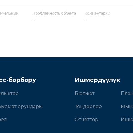
земельный
Проблемность объекта
Комментарии
-
-
сс-борбору
Ишмердүүлүк
лыктар
Бюджет
План
кызмат орундары
Тендерлер
Мый
рея
Отчеттор
Ишке