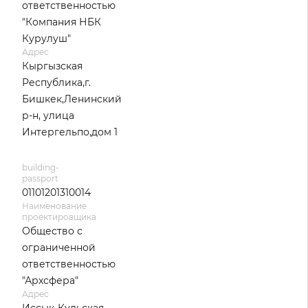
ответственностью
"Компания НБК
Курулуш"
Адрес
Кыргызская
Республика,г.
Бишкек,Ленинский
р-н, улица
Интергельпо,дом 1
building-
passport
01101201310014
Наименование
проектировщика
Общество с
ограниченной
ответственностью
"Архсфера"
Адрес