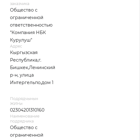
заказчика
Общество с
ограниченной
ответственностью
"Компания НБК
Курулуш"
Адрес
Кыргызская
Республика,г.
Бишкек,Ленинский
р-н, улица
Интергельпо,дом 1
Подрядчынын
ЖИНи
02304201310160
Наименование
подрядчика
Общество с
ограниченной