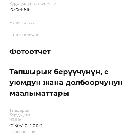
Курулуштун бүткөн күнү
2025-10-16
Наличие газа
Наличие лифта
Фотоотчет
Тапшырык берүүчүнүн, с
уюмдун жана долбоорчунун
маалыматтары
Тапшырык
берүүчүнүн
ЖИНи
02304201310160
Наименование