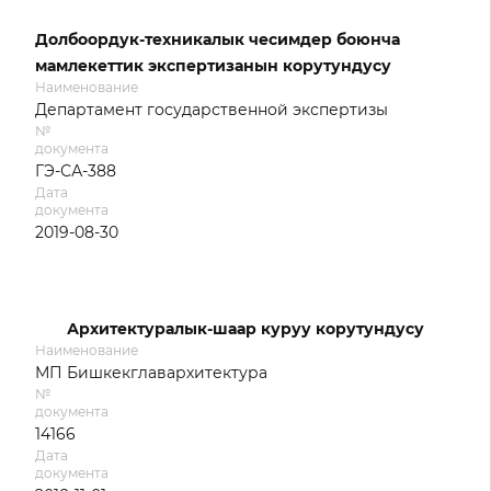
Долбоордук-техникалык чесимдер боюнча
мамлекеттик экспертизанын корутундусу
Наименование
Департамент государственной экспертизы
№
документа
ГЭ-СА-388
Дата
документа
2019-08-30
Архитектуралык-шаар куруу корутундусу
Наименование
МП Бишкекглавархитектура
№
документа
14166
Дата
документа