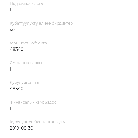
Подземная часть
1
Кубаттуулукту өлчөө бирдиктер
м2
Мощность объекта
48340
Сметалык наркы
1
Курулуш аянты
48340
Финансалык камсыздоо
1
Курулуштун башталган куну
2019-08-30