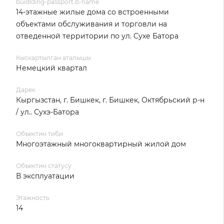
buidlding-passport.b-name
14-этажные жилые дома со встроенными
объектами обслуживания и торговли на
отведенной территории по ул. Сухе Батора
Кыскартылган аталышы
Немецкий квартал
Дарек
Кыргызстан, г. Бишкек, г. Бишкек, Октябрьский р-н
/ ул.. Сухэ-Батора
Объектин тиби
Многоэтажный многоквартирный жилой дом
Объектин статусу
В эксплуатации
Этажность
14