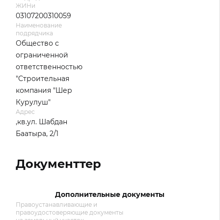
ЖИНи
03107200310059
Наименование
подрядчика
Общество с
ограниченной
ответственностью
"Строительная
компания "Шер
Курулуш"
Адрес
,кв.ул. Шабдан
Баатыра, 2/1
Документтер
Дополнительные документы
Правоустанавливающие и
правоудостоверяющие документы