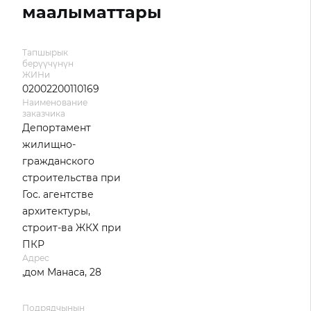
маалыматтары
Тапшырык
берүүчүнүн
ЖИНи
02002200110169
Наименование
заказчика
Депортамент
жилищно-
гражданского
строительства при
Гос. агентстве
архитектуры,
строит-ва ЖКХ при
ПКР
Адрес
,дом Манаса, 28
Подрядчынын