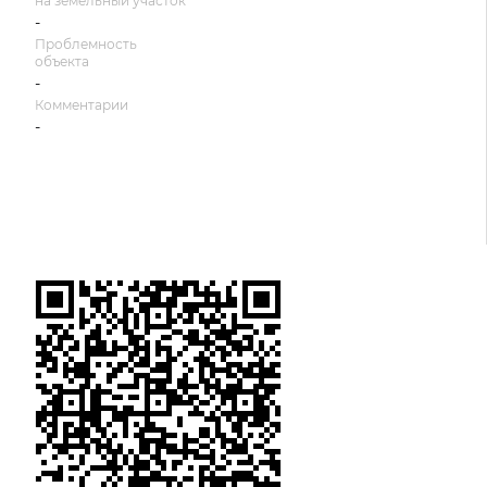
на земельный участок
-
Проблемность
объекта
-
Комментарии
-