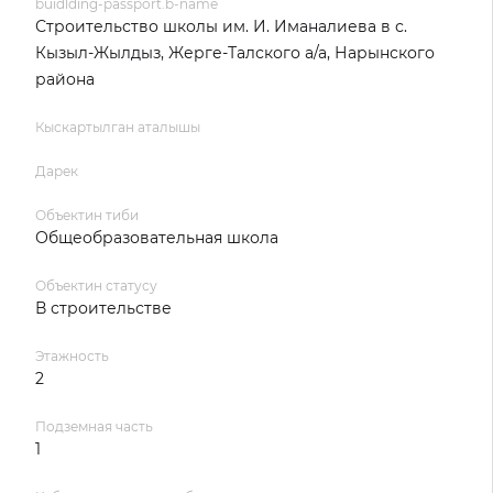
buidlding-passport.b-name
Строительство школы им. И. Иманалиева в с.
Кызыл-Жылдыз, Жерге-Талского а/а, Нарынского
района
Кыскартылган аталышы
Дарек
Объектин тиби
Общеобразовательная школа
Объектин статусу
В строительстве
Этажность
2
Подземная часть
1