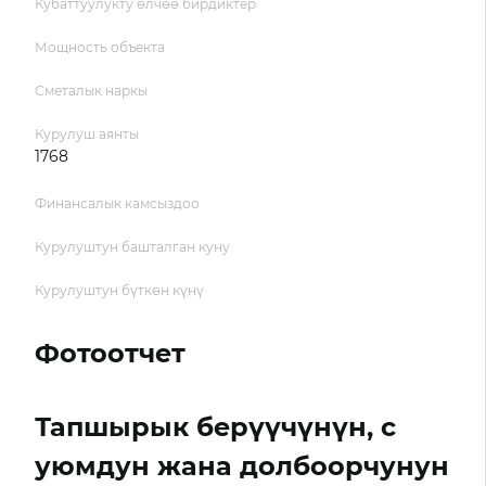
Кубаттуулукту өлчөө бирдиктер
Мощность объекта
Сметалык наркы
Курулуш аянты
1768
Финансалык камсыздоо
Курулуштун башталган куну
Курулуштун бүткөн күнү
Фотоотчет
Тапшырык берүүчүнүн, с
уюмдун жана долбоорчунун