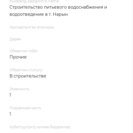
buidlding-passport.b-name
Строительство питьевого водоснабжения и
водоотведение в г. Нарын
Кыскартылган аталышы
Дарек
Объектин тиби
Прочие
Объектин статусу
В строительстве
Этажность
1
Подземная часть
1
Кубаттуулукту өлчөө бирдиктер