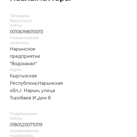
Тапшырык
берүүчүнүн
ЖИНи
00106198010013
Наименование
заказчика
Нарынское
предприятие
"Водоканал"
Адрес
Кыргызская
Республика,Нарынская
обл.,г. Нарын, улица
Торобаев И.,дом 8
Подрядчынын
ЖИНи
01805200710119
Наименование
подрядчика