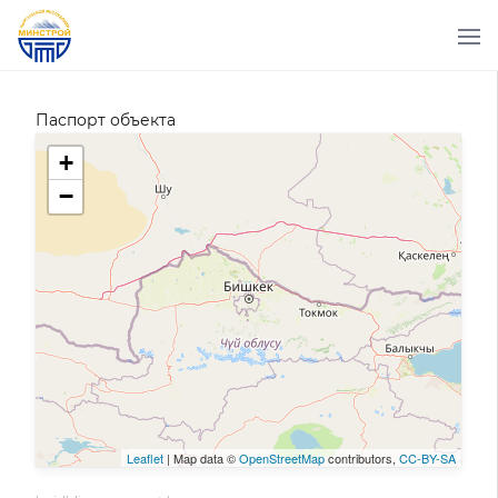
Паспорт объекта
+
−
Leaflet
| Map data ©
OpenStreetMap
contributors,
CC-BY-SA