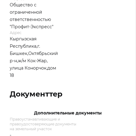
Общество с
ограниченной
ответственностью
"Профит-Экспресс"
Адрес
Кыргызская
Республика,г.
Бишкек,Октябрьский
р-н,ж/м Кок-Жар,
улица Конорчок,дом
18
Документтер
Дополнительные документы
Правоустанавливающие и
правоудостоверяющие документы
на земельный участок
-