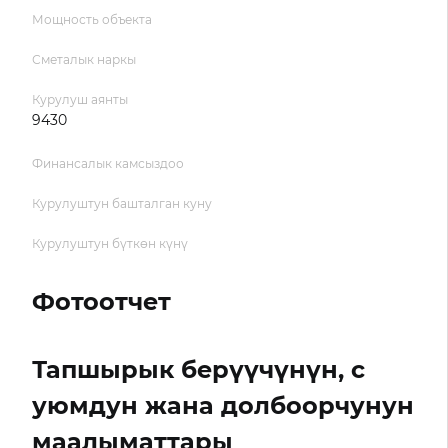
Мощность объекта
Сметалык наркы
Курулуш аянты
9430
Финансалык камсыздоо
Курулуштун башталган куну
Курулуштун бүткөн күнү
Фотоотчет
Тапшырык берүүчүнүн, с
уюмдун жана долбоорчунун
маалыматтары