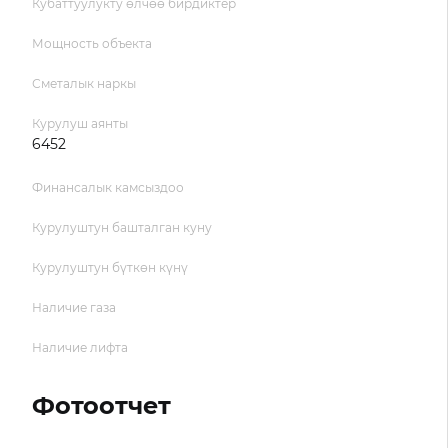
Кубаттуулукту өлчөө бирдиктер
Мощность объекта
Сметалык наркы
Курулуш аянты
6452
Финансалык камсыздоо
Курулуштун башталган куну
Курулуштун бүткөн күнү
Наличие газа
Наличие лифта
Фотоотчет