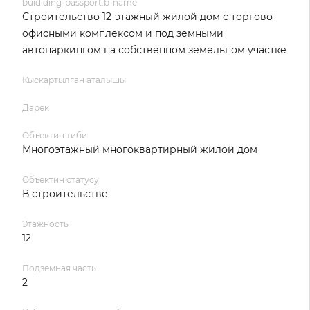
buidlding-passport.b-name
Строительство 12-этажный жилой дом с торгово-
офисными комплексом и под земными
автопаркингом на собственном земельном участке
Кыскартылган аталышы
Дарек
Объектин тиби
Многоэтажный многоквартирный жилой дом
Объектин статусу
В строительстве
Этажность
12
Подземная часть
2