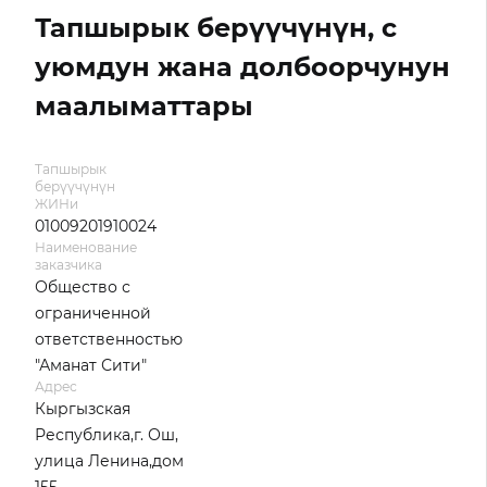
Тапшырык берүүчүнүн, с
уюмдун жана долбоорчунун
маалыматтары
Тапшырык
берүүчүнүн
ЖИНи
01009201910024
Наименование
заказчика
Общество с
ограниченной
ответственностью
"Аманат Сити"
Адрес
Кыргызская
Республика,г. Ош,
улица Ленина,дом