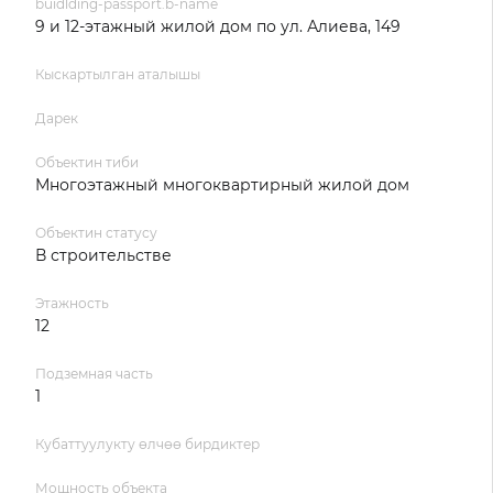
buidlding-passport.b-name
9 и 12-этажный жилой дом по ул. Алиева, 149
Кыскартылган аталышы
Дарек
Объектин тиби
Многоэтажный многоквартирный жилой дом
Объектин статусу
В строительстве
Этажность
12
Подземная часть
1
Кубаттуулукту өлчөө бирдиктер
Мощность объекта