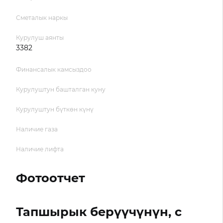
Сметалык наркы
Курулуш аянты
3382
Финансалык камсыздоо
Курулуштун башталган куну
Курулуштун бүткөн күнү
Наличие газа
Наличие лифта
Фотоотчет
Тапшырык берүүчүнүн, с