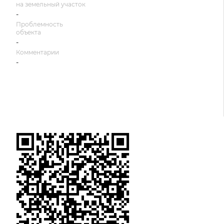
на земельный участок
-
Проблемность
объекта
-
Комментарии
-