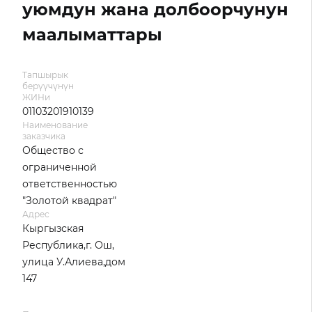
уюмдун жана долбоорчунун
маалыматтары
Тапшырык
берүүчүнүн
ЖИНи
01103201910139
Наименование
заказчика
Общество с
ограниченной
ответственностью
"Золотой квадрат"
Адрес
Кыргызская
Республика,г. Ош,
улица У.Алиева,дом
147