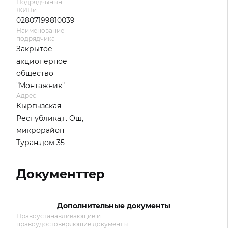
Подрядчынын
ЖИНи
02807199810039
Наименование
подрядчика
Закрытое
акционерное
общество
"Монтажник"
Адрес
Кыргызская
Республика,г. Ош,
микрорайон
Туран,дом 35
Документтер
Дополнительные документы
Правоустанавливающие и
правоудостоверяющие документы