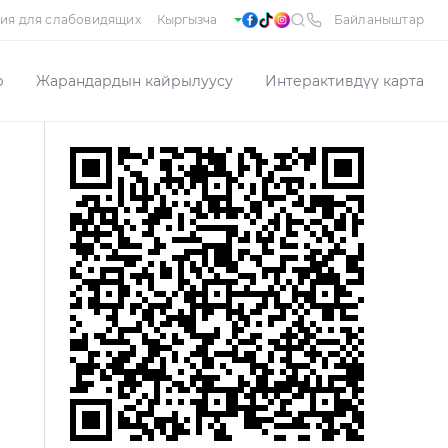
ия для слабовидящих
Байланыштар
р
Жарандардын кайрылуусу
Интерактивдүү карта