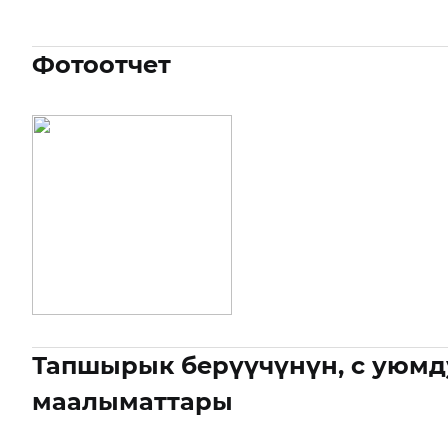
Фотоотчет
Тапшырык берүүчүнүн, с уюмд
маалыматтары