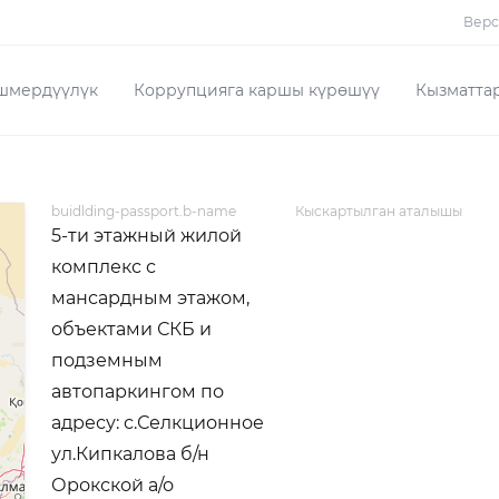
Верс
шмердүүлүк
Коррупцияга каршы күрөшүү
Кызматта
buidlding-passport.b-name
Кыскартылган аталышы
5-ти этажный жилой
комплекс с
мансардным этажом,
объектами СКБ и
подземным
автопаркингом по
адресу: с.Селкционное
ул.Кипкалова б/н
Орокской а/о