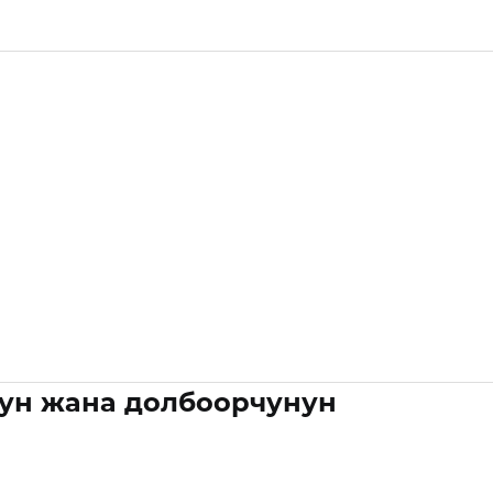
ун жана долбоорчунун