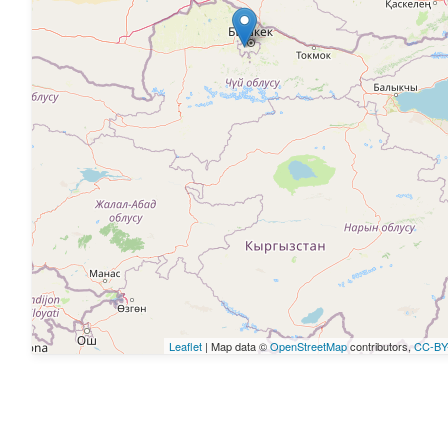
Leaflet
| Map data ©
OpenStreetMap
contributors,
CC-BY