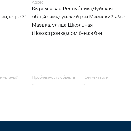
Адрес
Кыргызская Республика,Чуйская
рандстрой"
обл.,Аламудунский р-н,Маевский а/а,с.
Маевка, улица Школьная
(Новостройка),дом б-н,кв.б-н
земельный
Проблемность объекта
Комментарии
-
-