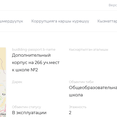
Верс
шмердүүлүк
Коррупцияга каршы күрөшүү
Кызматта
buidlding-passport.b-name
Кыскартылган аталышы
Дополнительный
корпус на 266 уч.мест
к школе №2
Дарек
Объектин тиби
Общеобразовательн
школа
Объектин статусу
Этажность
В эксплуатации
2