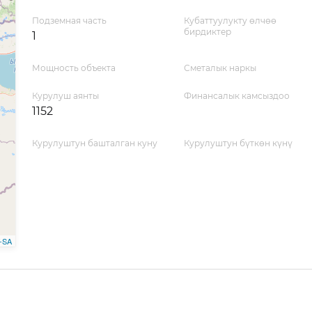
Подземная часть
Кубаттуулукту өлчөө
бирдиктер
1
Мощность объекта
Сметалык наркы
Курулуш аянты
Финансалык камсыздоо
1152
Курулуштун башталган куну
Курулуштун бүткөн күнү
-SA