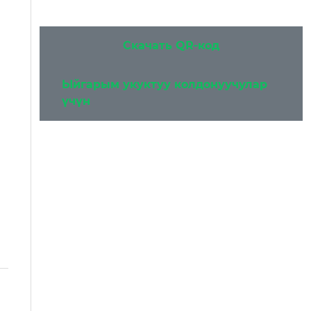
Скачать QR-код
Ыйгарым укуктуу колдонуучулар
үчүн