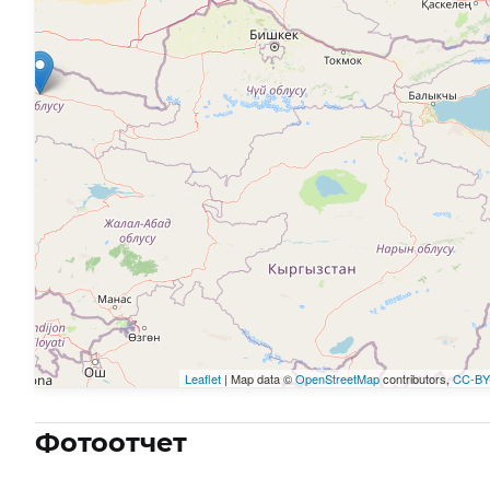
Leaflet
| Map data ©
OpenStreetMap
contributors,
CC-BY
Фотоотчет