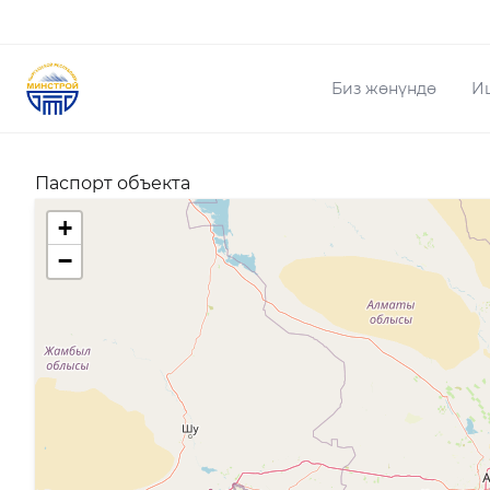
Биз жөнүндө
И
Паспорт объекта
+
−