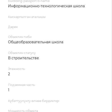
buidlding-passport.b-name
Информационно-технологическая школа
Кыскартылган аталышы
Дарек
Объектин тиби
Общеобразовательная школа
Объектин статусу
В строительстве
Этажность
2
Подземная часть
1
Кубаттуулукту өлчөө бирдиктер
Мощность объекта