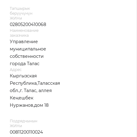
Тапшырык
берүүчүнүн
ЖИНи
02805200410068
Наименование
заказчика
Управление
муниципальное
собственности
города Талас
Адрес
Кыргызская
Республика,Таласская
обл.,г. Талас, аллея
Кеңешбек
Нуржанов,дом 18
Подрядчынын
ЖИНи
00811200110024