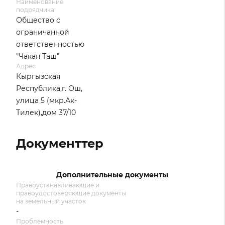
Наименование
подрядчика
Общество с
ограничанной
ответственностью
"Чакан Таш"
Адрес
Кыргызская
Республика,г. Ош,
улица 5 (мкр.Ак-
Тилек),дом 37/10
Документтер
Дополнительные документы
Правоустанавливающие и
правоудостоверяющие документы
на земельный участок
-
Проблемность