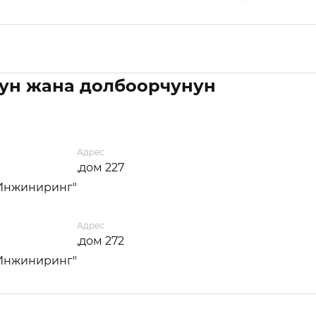
ун жана долбоорчунун
Адрес
,дом 227
 Инжиниринг"
Адрес
,дом 272
 Инжиниринг"