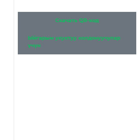
Скачать QR-код
Ыйгарым укуктуу колдонуучулар
үчүн