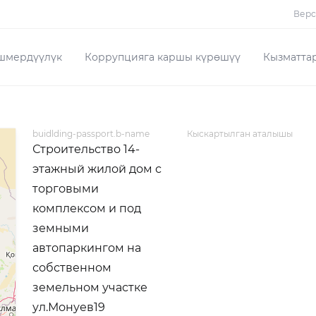
Верс
шмердүүлүк
Коррупцияга каршы күрөшүү
Кызматта
buidlding-passport.b-name
Кыскартылган аталышы
Строительство 14-
этажный жилой дом с
торговыми
комплексом и под
земными
автопаркингом на
собственном
земельном участке
ул.Монуев19