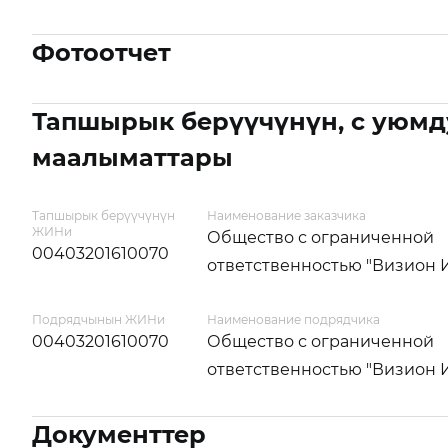
Фотоотчет
Тапшырык берүүчүнүн, с уюмд
маалыматтары
Тапшырык берүүчүнүн
Наименование заказчика
ЖИНи
Общество с ограниченной
00403201610070
ответственностью "Визион
Подрядчынын ЖИНи
Наименование подрядчика
00403201610070
Общество с ограниченной
ответственностью "Визион
Документтер