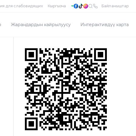
ия для слабовидящих
Байланыштар
р
Жарандардын кайрылуусу
Интерактивдүү карта