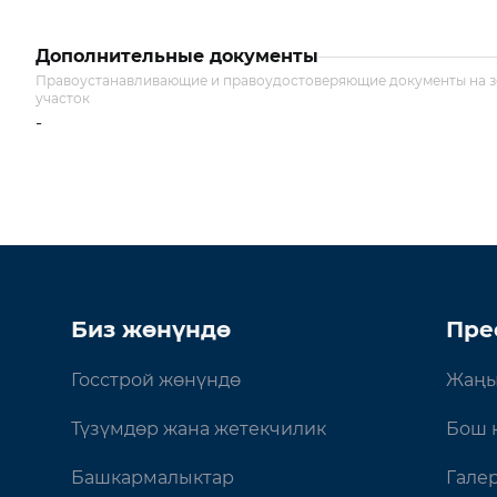
Дополнительные документы
Правоустанавливающие и правоудостоверяющие документы на 
участок
-
Биз жөнүндө
Пре
Госстрой жөнүндө
Жаңы
Түзүмдөр жана жетекчилик
Бош 
Башкармалыктар
Гале