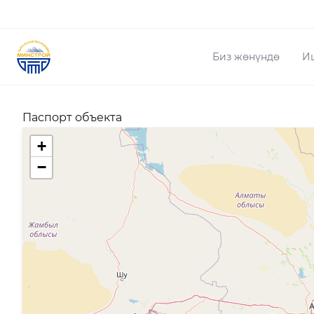
Биз жөнүндө
И
Паспорт объекта
+
−