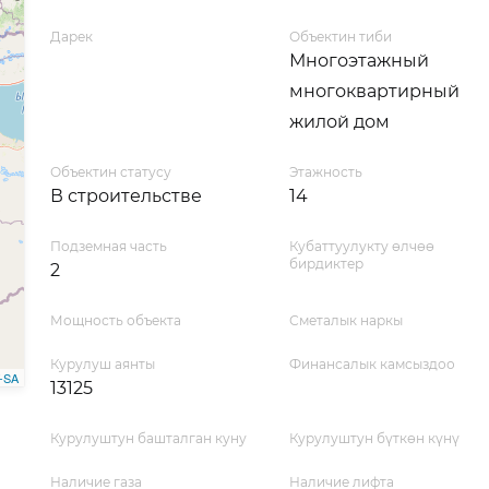
Дарек
Объектин тиби
Многоэтажный
многоквартирный
жилой дом
Объектин статусу
Этажность
В строительстве
14
Подземная часть
Кубаттуулукту өлчөө
бирдиктер
2
Мощность объекта
Сметалык наркы
Курулуш аянты
Финансалык камсыздоо
-SA
13125
Курулуштун башталган куну
Курулуштун бүткөн күнү
Наличие газа
Наличие лифта