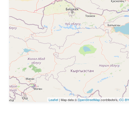
Leaflet
| Map data ©
OpenStreetMap
contributors,
CC-BY