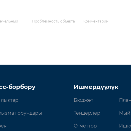
земельный
Проблемность объекта
Комментарии
-
-
сс-борбору
Ишмердүүлүк
лыктар
Бюджет
План
кызмат орундары
Тендерлер
Мый
рея
Отчеттор
Ишке