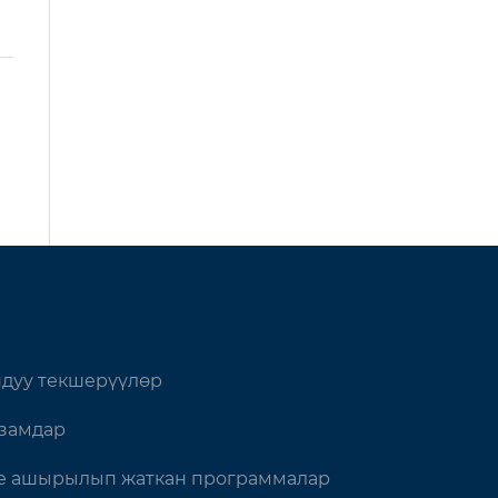
дуу текшерүүлөр
замдар
 ашырылып жаткан программалар