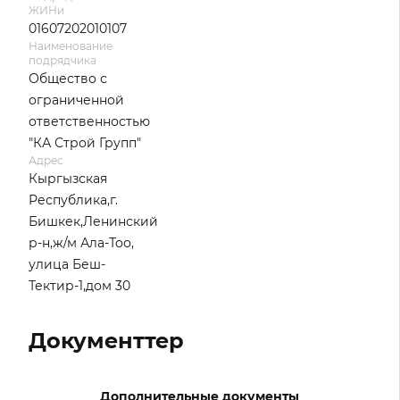
ЖИНи
01607202010107
Наименование
подрядчика
Общество с
ограниченной
ответственностью
"КА Строй Групп"
Адрес
Кыргызская
Республика,г.
Бишкек,Ленинский
р-н,ж/м Ала-Тоо,
улица Беш-
Тектир-1,дом 30
Документтер
Дополнительные документы