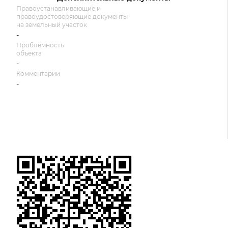
Правоустанавливающие и
правоудостоверяющие документы
на земельный участок
-
Проблемность
объекта
-
Комментарии
-