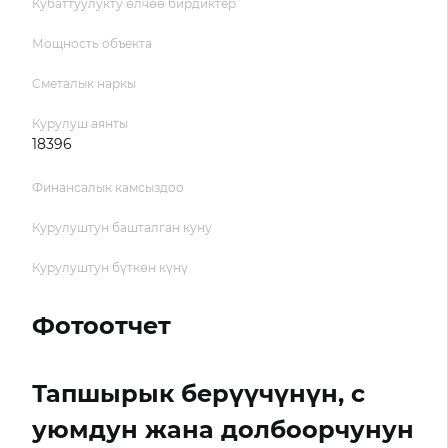
Кубаттуулукту өлчөө бирдиктер
Мощность объекта
Сметалык наркы
Курулуш аянты
18396
Финансалык камсыздоо
Курулуштун башталган куну
Курулуштун бүткөн күнү
Фотоотчет
Тапшырык берүүчүнүн, с
уюмдун жана долбоорчунун