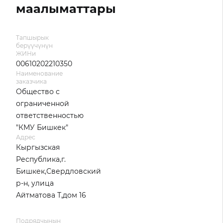
маалыматтары
Тапшырык
берүүчүнүн
ЖИНи
00610202210350
Наименование
заказчика
Общество с
ограниченной
ответственностью
"КМУ Бишкек"
Адрес
Кыргызская
Республика,г.
Бишкек,Свердловский
р-н, улица
Айтматова Т,дом 16
Подрядчынын