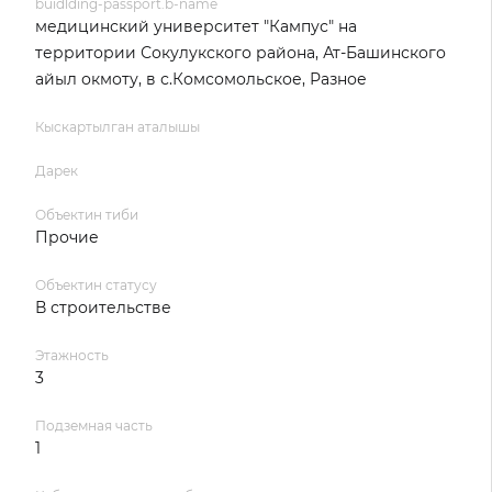
buidlding-passport.b-name
медицинский университет "Кампус" на
территории Сокулукского района, Ат-Башинского
айыл окмоту, в с.Комсомольское, Разное
Кыскартылган аталышы
Дарек
Объектин тиби
Прочие
Объектин статусу
В строительстве
Этажность
3
Подземная часть
1