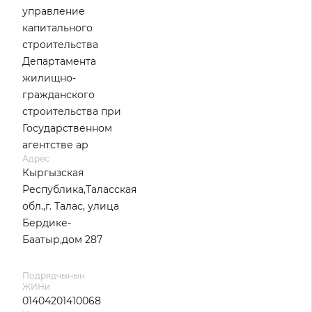
управление
капитального
строительства
Департамента
жилищно-
гражданского
строительства при
Государственном
агентстве ар
Адрес
Кыргызская
Республика,Таласская
обл.,г. Талас, улица
Бердике-
Баатыр,дом 287
Подрядчынын
ЖИНи
01404201410068