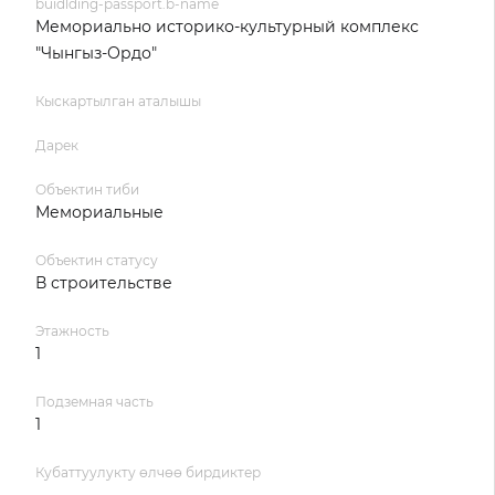
buidlding-passport.b-name
Мемориально историко-культурный комплекс
"Чынгыз-Ордо"
Кыскартылган аталышы
Дарек
Объектин тиби
Мемориальные
Объектин статусу
В строительстве
Этажность
1
Подземная часть
1
Кубаттуулукту өлчөө бирдиктер