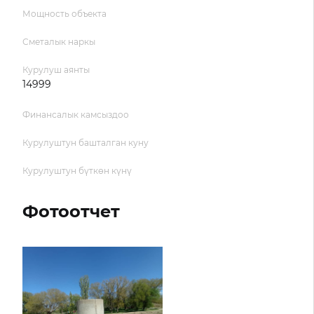
Мощность объекта
Сметалык наркы
Курулуш аянты
14999
Финансалык камсыздоо
Курулуштун башталган куну
Курулуштун бүткөн күнү
Фотоотчет