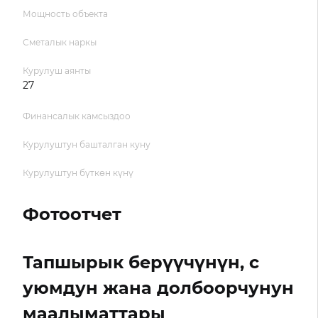
Мощность объекта
Сметалык наркы
Курулуш аянты
27
Финансалык камсыздоо
Курулуштун башталган куну
Курулуштун бүткөн күнү
Фотоотчет
Тапшырык берүүчүнүн, с
уюмдун жана долбоорчунун
маалыматтары