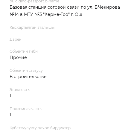
buidlding-passport.b-name
Базовая станция сотовой связи по ул. Б.Чекирова
№14 в МТУ №3 "Керме-Тоо" г. Ош
Кыскартылган аталышы
Дарек
Объектин тиби
Прочие
Объектин статусу
В строительстве
Этажность
1
Подземная часть
1
Кубаттуулукту өлчөө бирдиктер