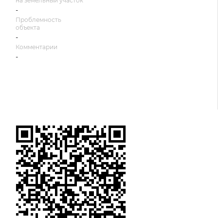
на земельный участок
-
Проблемность
объекта
-
Комментарии
-