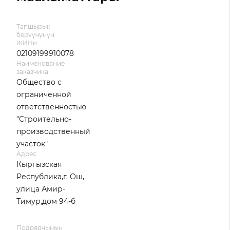
Тапшырык
берүүчүнүн
ЖИНи
02109199910078
Наименование
заказчика
Общество с
ограниченной
ответственностью
"Строительно-
производственный
участок"
Адрес
Кыргызская
Республика,г. Ош,
улица Амир-
Тимур,дом 94-б
Подрядчынын