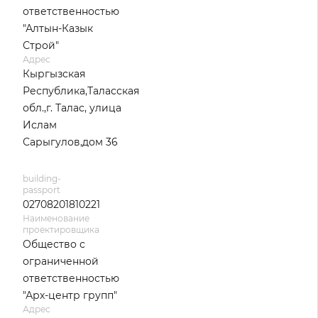
ответственностью
"Алтын-Казык
Строй"
Адрес
Кыргызская
Республика,Таласская
обл.,г. Талас, улица
Ислам
Сарыгулов,дом 36
building-
passport
02708201810221
Наименование
проектировщика
Общество с
ограниченной
ответственностью
"Арх-центр групп"
Адрес