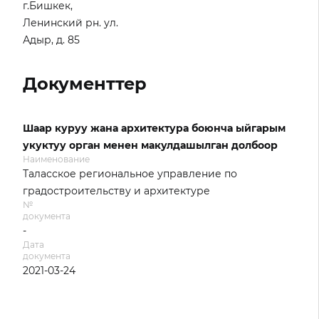
г.Бишкек,
Ленинский рн. ул.
Адыр, д. 85
Документтер
Шаар куруу жана архитектура боюнча ыйгарым
укуктуу орган менен макулдашылган долбоор
Наименование
Таласское региональное управление по
градостроительству и архитектуре
№
документа
-
Дата
документа
2021-03-24