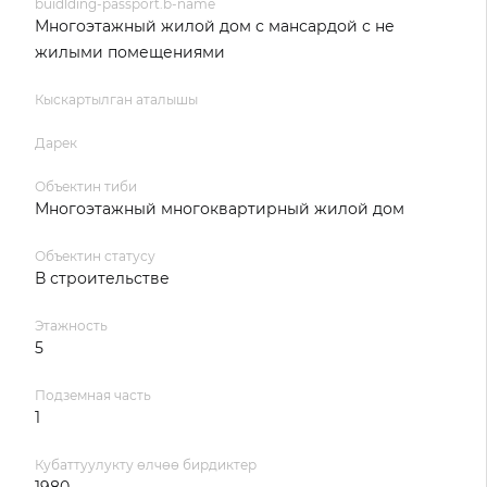
buidlding-passport.b-name
Многоэтажный жилой дом с мансардой с не
жилыми помещениями
Кыскартылган аталышы
Дарек
Объектин тиби
Многоэтажный многоквартирный жилой дом
Объектин статусу
В строительстве
Этажность
5
Подземная часть
1
Кубаттуулукту өлчөө бирдиктер