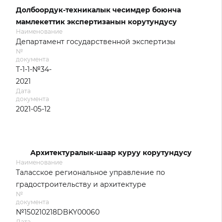
Долбоордук-техникалык чесимдер боюнча
мамлекеттик экспертизанын корутундусу
Наименование
Департамент государственной экспертизы
№
документа
Т-1-1-№34-
2021
Дата
документа
2021-05-12
Архитектуралык-шаар куруу корутундусу
Наименование
Таласское региональное управление по
градостроительству и архитектуре
№
документа
№150210218DBKY00060
Дата