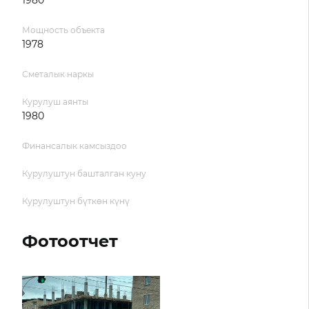
1980
Мощность объекта
1978
Сметалык наркы
Курулуш аянты
1980
Финансалык камсыздоо
Курулуштун башталган куну
Курулуштун бүткөн күнү
Фотоотчет