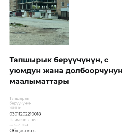
Тапшырык берүүчүнүн, с
уюмдун жана долбоорчунун
маалыматтары
Тапшырык
берүүчүнүн
ЖИНи
03011202210018
Наименование
заказчика
Общество с