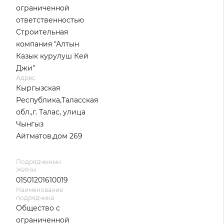
ограниченной
ответственностью
Строительная
компания "Алтын
Казык курулуш Кей
Джи"
Адрес
Кыргызская
Республика,Таласская
обл.,г. Талас, улица
Чынгыз
Айтматов,дом 269
Подрядчынын
ЖИНи
01501201610019
Наименование
подрядчика
Общество с
ограниченной