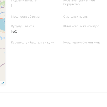
Подземная часть
Кубаттуулукту өлчөө
бирдиктер
1
Мощность объекта
Сметалык наркы
Курулуш аянты
Финансалык камсыздоо
160
Курулуштун башталган куну
Курулуштун бүткөн күнү
-SA