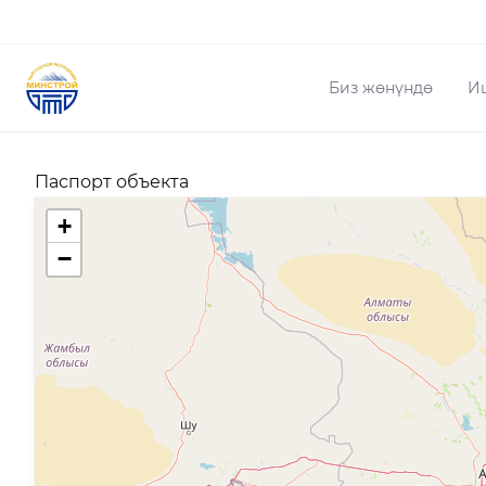
Биз жөнүндө
И
Паспорт объекта
+
−