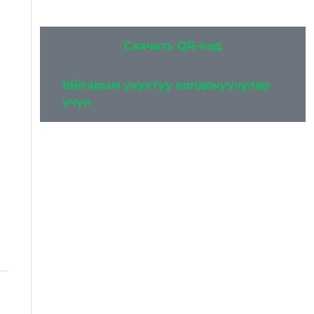
Скачать QR-код
Ыйгарым укуктуу колдонуучулар
үчүн