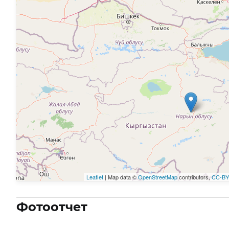
Leaflet
| Map data ©
OpenStreetMap
contributors,
CC-BY
Фотоотчет