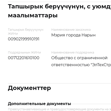
Тапшырык берүүчүнүн, с уюмд
маалыматтары
Тапшырык берүүчүнүн
Наименование заказчика
ЖИНи
Мэрия города Нарын
00902199910191
Подрядчынын ЖИНи
Наименование подрядчика
00712201610100
Общество с ограниченной
ответственностью "ЭлТехСтр
Документтер
Дополнительные документы
Правоустанавливающие и правоудостоверяющие документы на 