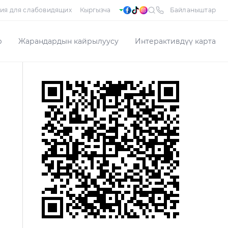
ия для слабовидящих
Байланыштар
р
Жарандардын кайрылуусу
Интерактивдүү карта