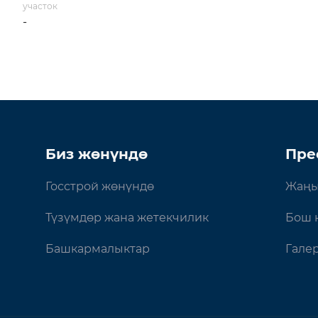
участок
-
Биз жөнүндө
Пре
Госстрой жөнүндө
Жаңы
Түзүмдөр жана жетекчилик
Бош 
Башкармалыктар
Гале