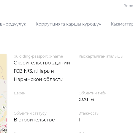
Верс
шмердүүлүк
Коррупцияга каршы күрөшүү
Кызматта
buidlding-passport.b-name
Кыскартылган аталышы
Строительство здании
ГСВ №3. г.Нарын
Нарынской области
Дарек
Объектин тиби
ФАПы
Объектин статусу
Этажность
В строительстве
1