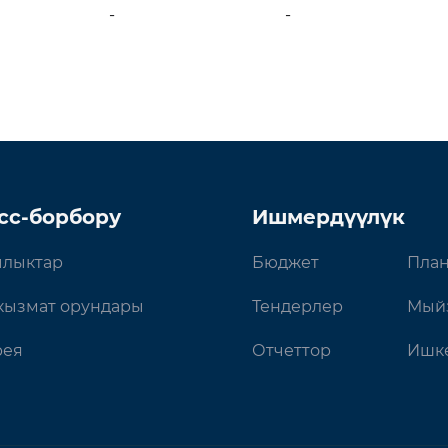
-
-
сс-борбору
Ишмердүүлүк
лыктар
Бюджет
План
кызмат орундары
Тендерлер
Мый
рея
Отчеттор
Ишке