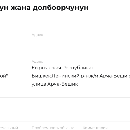
ун жана долбоорчунун
Адрес
Адрес
Кыргызская Республика,г.
ой"
Бишкек,Ленинский р-н,ж/м Арча-Бешик
улица Арча-Бешик
земельный
Проблемность объекта
Комментарии