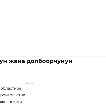
ун жана долбоорчунун
Адрес
 областное
троительства
ажданского