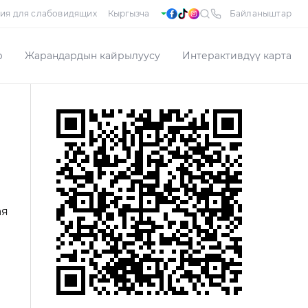
ия для слабовидящих
Байланыштар
р
Жарандардын кайрылуусу
Интерактивдүү карта
ая