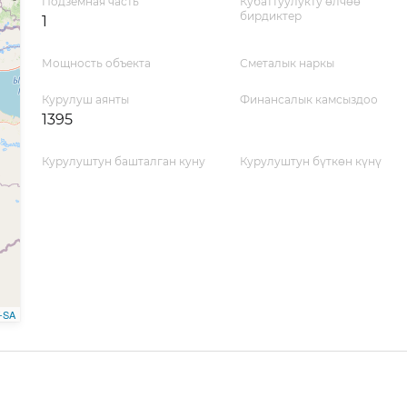
Подземная часть
Кубаттуулукту өлчөө
бирдиктер
1
Мощность объекта
Сметалык наркы
Курулуш аянты
Финансалык камсыздоо
1395
Курулуштун башталган куну
Курулуштун бүткөн күнү
-SA