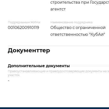
строительства при Государ
агентст
Подрядчынын ЖИНи
Наименование подрядчика
00106200910119
Общество с ограниченной
ответственностью "КубАй"
Документтер
Дополнительные документы
Правоустанавливающие и правоудостоверяющие документы на 
участок
-