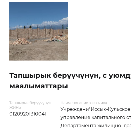
Тапшырык берүүчүнүн, с уюмд
маалыматтары
Тапшырык берүүчүнүн
Наименование заказчика
ЖИНи
Учреждени"Иссык-Кульское
01209201310041
управление капитального с
Департамента жилищно -гр