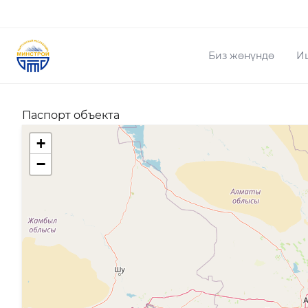
Биз жөнүндө
И
Паспорт объекта
+
−