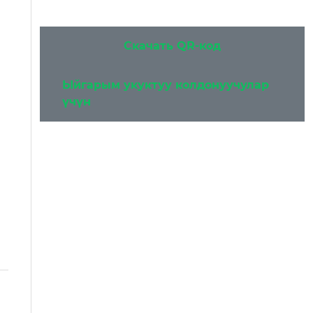
Скачать QR-код
Ыйгарым укуктуу колдонуучулар
үчүн