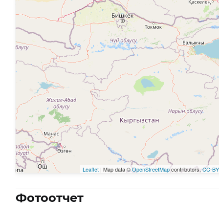
Leaflet
| Map data ©
OpenStreetMap
contributors,
CC-BY
Фотоотчет