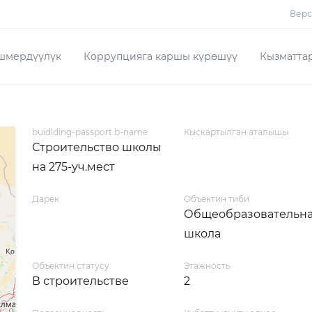
Верс
шмердүүлүк
Коррупцияга каршы күрөшүү
Кызматта
buidlding-passport.b-name
Кыскартылган аталышы
Строительство школы
на 275-уч.мест
Дарек
Объектин тиби
Общеобразовательн
школа
Объектин статусу
Этажность
В строительстве
2