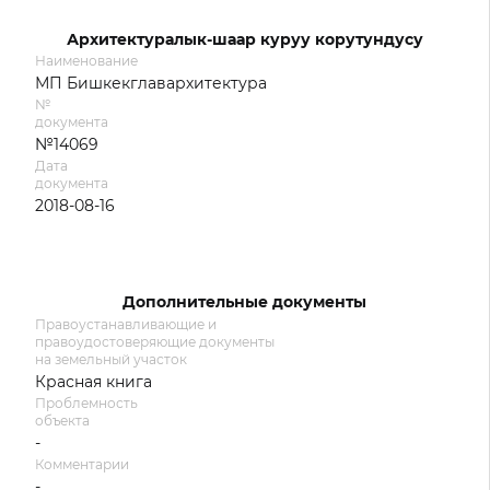
Архитектуралык-шаар куруу корутундусу
Наименование
МП Бишкекглавархитектура
№
документа
№14069
Дата
документа
2018-08-16
Дополнительные документы
Правоустанавливающие и
правоудостоверяющие документы
на земельный участок
Красная книга
Проблемность
объекта
-
Комментарии
-