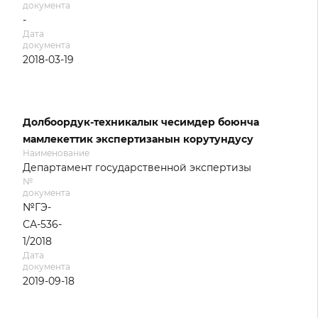
документа
-
Дата
документа
2018-03-19
Долбоордук-техникалык чесимдер боюнча
мамлекеттик экспертизанын корутундусу
Наименование
Департамент государственной экспертизы
№
документа
№ГЭ-
СА-536-
1/2018
Дата
документа
2019-09-18