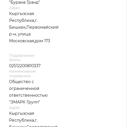
"Бурана Гранд"
Адрес
Кыргызская
Республика,г.
Бишкек,Первомайский
р-н, улица
Московская,дом 173
Подрядчынын
ЖИНи
02512200810337
Наименование
подрядчика
Общество с
ограниченной
ответственностью
"ЭМАРК Групп"
Адрес
Кыргызская
Республика,г.