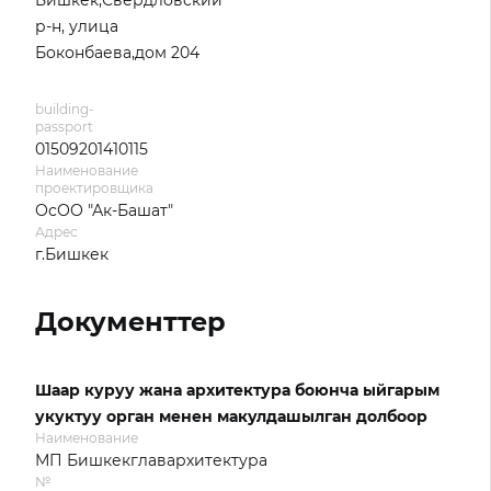
Бишкек,Свердловский
р-н, улица
Боконбаева,дом 204
building-
passport
01509201410115
Наименование
проектировщика
ОсОО "Ак-Башат"
Адрес
г.Бишкек
Документтер
Шаар куруу жана архитектура боюнча ыйгарым
укуктуу орган менен макулдашылган долбоор
Наименование
МП Бишкекглавархитектура
№