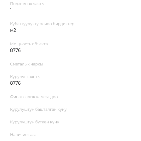
Подземная часть
1
Кубаттуулукту өлчөө бирдиктер
м2
Мощность объекта
8776
Сметалык наркы
Курулуш аянты
8776
Финансалык камсыздоо
Курулуштун башталган куну
Курулуштун бүткөн күнү
Наличие газа