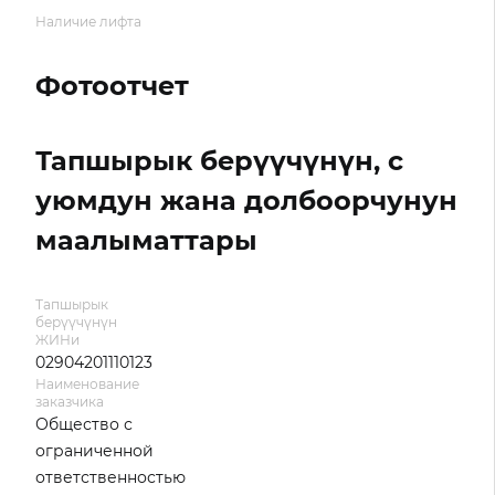
Наличие лифта
Фотоотчет
Тапшырык берүүчүнүн, с
уюмдун жана долбоорчунун
маалыматтары
Тапшырык
берүүчүнүн
ЖИНи
02904201110123
Наименование
заказчика
Общество с
ограниченной
ответственностью