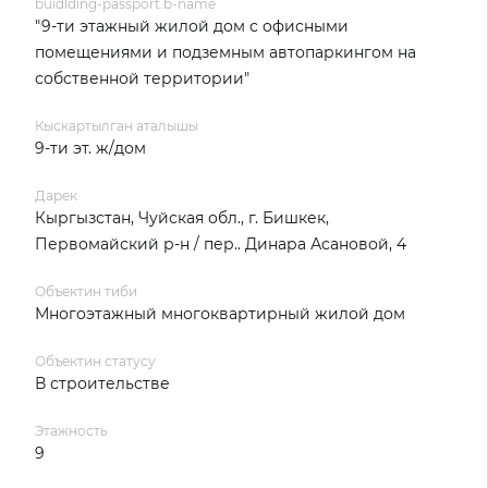
buidlding-passport.b-name
"9-ти этажный жилой дом с офисными
помещениями и подземным автопаркингом на
собственной территории"
Кыскартылган аталышы
9-ти эт. ж/дом
Дарек
Кыргызстан, Чуйская обл., г. Бишкек,
Первомайский р-н / пер.. Динара Асановой, 4
Объектин тиби
Многоэтажный многоквартирный жилой дом
Объектин статусу
В строительстве
Этажность
9