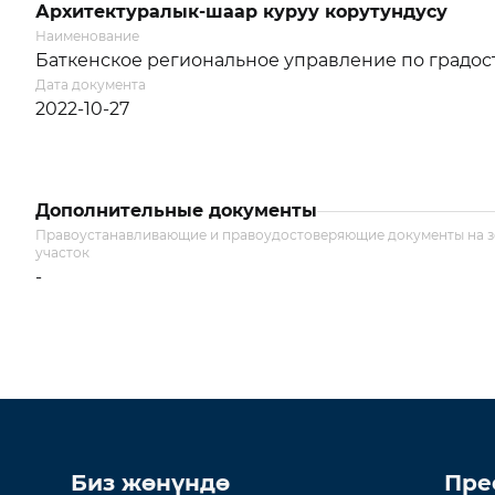
Архитектуралык-шаар куруу корутундусу
Наименование
Баткенское региональное управление по градос
Дата документа
2022-10-27
Дополнительные документы
Правоустанавливающие и правоудостоверяющие документы на 
участок
-
Биз жөнүндө
Пре