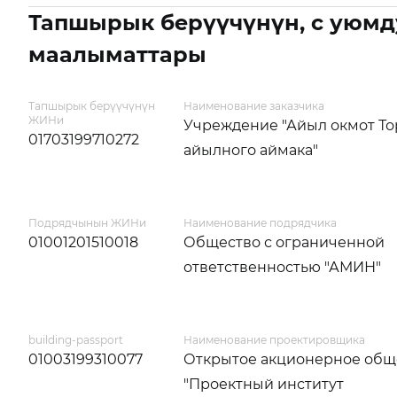
Тапшырык берүүчүнүн, с уюмд
маалыматтары
Тапшырык берүүчүнүн
Наименование заказчика
ЖИНи
Учреждение "Айыл окмот То
01703199710272
айылного аймака"
Подрядчынын ЖИНи
Наименование подрядчика
01001201510018
Общество с ограниченной
ответственностью "АМИН"
building-passport
Наименование проектировщика
01003199310077
Открытое акционерное общ
"Проектный институт