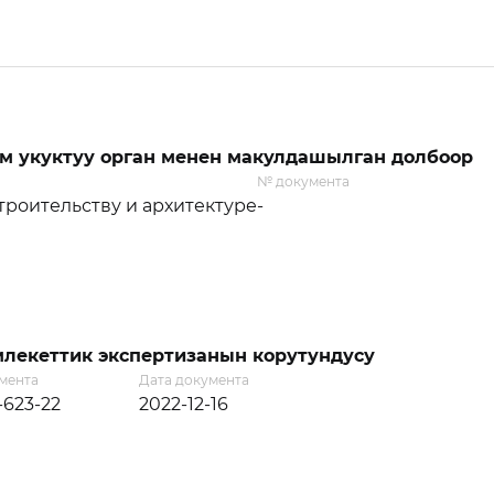
м укуктуу орган менен макулдашылган долбоор
№ документа
троительству и архитектуре
-
лекеттик экспертизанын корутундусу
мента
Дата документа
-623-22
2022-12-16