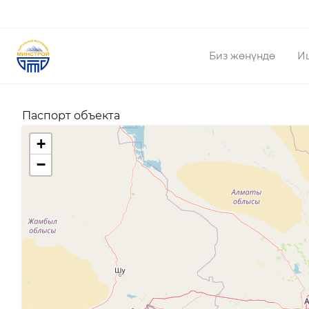
Биз жөнүндө
И
Паспорт объекта
+
−