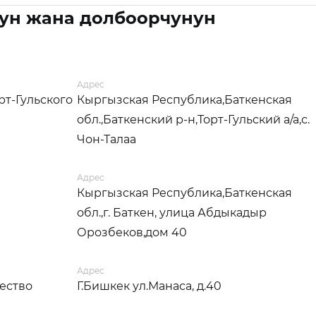
ун жана долбоорчунун
Адрес
рт-Гульского
Кыргызская Республика,Баткенская
обл.,Баткенский р-н,Торт-Гульский а/а,с.
Чон-Талаа
Адрес
Кыргызская Республика,Баткенская
обл.,г. Баткен, улица Абдыкадыр
Орозбеков,дом 40
Адрес
ество
Г.Бишкек ул.Манаса, д.40