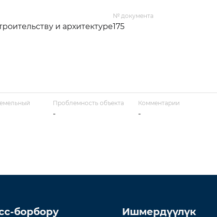
№ документа
троительству и архитектуре
175
земельный
Проблемность объекта
Комментарии
-
-
сс-борбору
Ишмердүүлүк