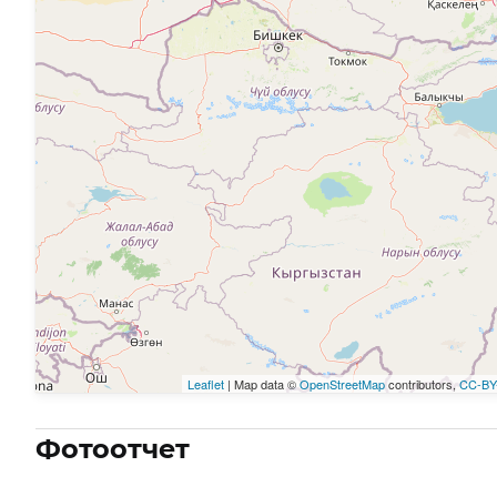
Leaflet
| Map data ©
OpenStreetMap
contributors,
CC-BY
Фотоотчет