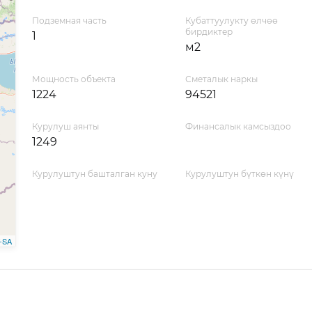
Подземная часть
Кубаттуулукту өлчөө
бирдиктер
1
м2
Мощность объекта
Сметалык наркы
1224
94521
Курулуш аянты
Финансалык камсыздоо
1249
Курулуштун башталган куну
Курулуштун бүткөн күнү
-SA