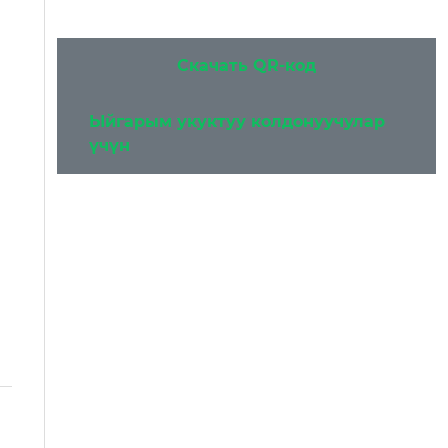
Скачать QR-код
Ыйгарым укуктуу колдонуучулар
үчүн