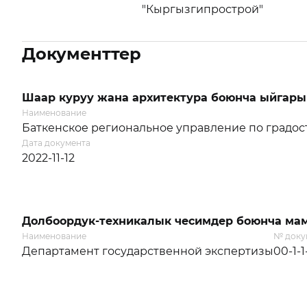
"Кыргызгипрострой"
Документтер
Шаар куруу жана архитектура боюнча ыйгары
Наименование
Баткенское региональное управление по градос
Дата документа
2022-11-12
Долбоордук-техникалык чесимдер боюнча мам
Наименование
№ доку
Департамент государственной экспертизы
00-1-1