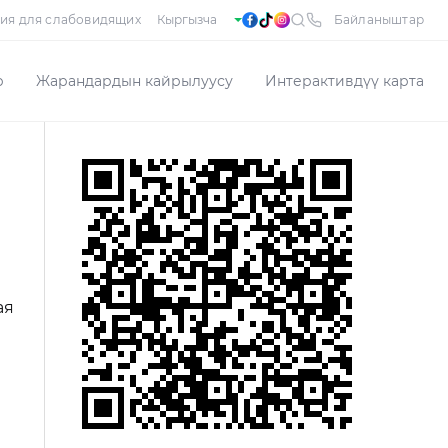
ия для слабовидящих
Байланыштар
р
Жарандардын кайрылуусу
Интерактивдүү карта
ая