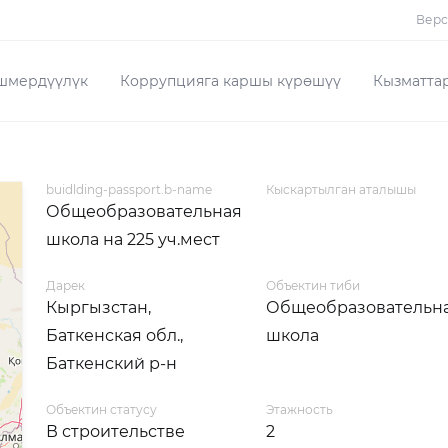
Верс
шмердүүлүк
Коррупцияга каршы күрөшүү
Кызматта
buidlding-passport.b-name
Кыскартылган аталышы
Общеобразовательная
школа на 225 уч.мест
Дарек
Объектин тиби
Кыргызстан,
Общеобразовательн
Баткенская обл.,
школа
Баткенский р-н
Объектин статусу
Этажность
В строительстве
2