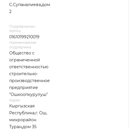
С.Супаналиева,дом
2
Подрядчынын
ЖИНи
01610199210019
Наименование
подрядчика
Общество с
ограниченной
ответственностью
строительно-
производственное
предприятие
"Ошкоопкурулуш"
Адрес
Кыргызская
Республика,г. Ош,
микрорайон
Туран,дом 35