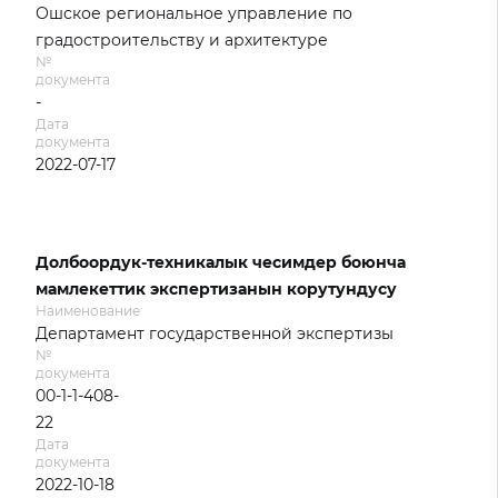
Ошское региональное управление по
градостроительству и архитектуре
№
документа
-
Дата
документа
2022-07-17
Долбоордук-техникалык чесимдер боюнча
мамлекеттик экспертизанын корутундусу
Наименование
Департамент государственной экспертизы
№
документа
00-1-1-408-
22
Дата
документа
2022-10-18