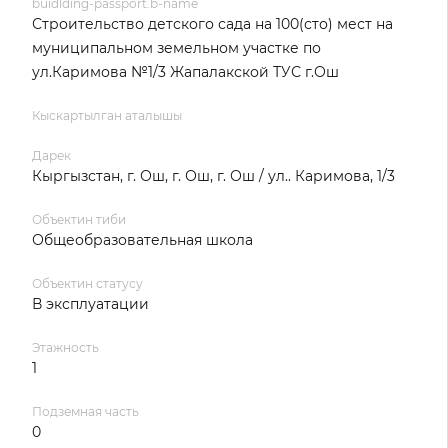
buidlding-passport.b-name
Строительство детского сада на 100(сто) мест на
муниципальном земельном участке по
ул.Каримова №1/3 Жапалакской ТУС г.Ош
Кыскартылган аталышы
Дарек
Кыргызстан, г. Ош, г. Ош, г. Ош / ул.. Каримова, 1/3
Объектин тиби
Общеобразовательная школа
Объектин статусу
В эксплуатации
Этажность
1
Подземная часть
0