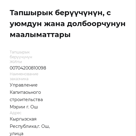
Тапшырык берүүчүнүн, с
уюмдун жана долбоорчунун
маалыматтары
Тапшырык
берүүчүнүн
ЖИНи
00704200810098
Наименование
заказчика
Управление
Капитаоьного
строительства
Мэрии г. Ош
Адрес
Кыргызская
Республика,г. Ош,
улица