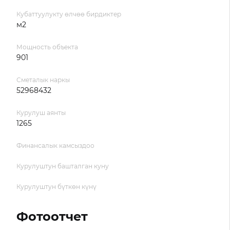
Кубаттуулукту өлчөө бирдиктер
м2
Мощность объекта
901
Сметалык наркы
52968432
Курулуш аянты
1265
Финансалык камсыздоо
Курулуштун башталган куну
Курулуштун бүткөн күнү
Фотоотчет