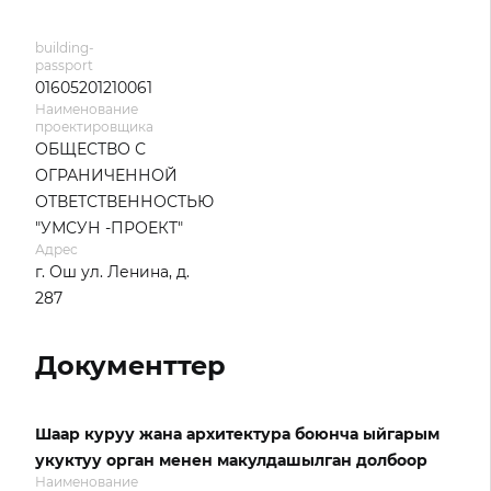
building-
passport
01605201210061
Наименование
проектировщика
ОБЩЕСТВО С
ОГРАНИЧЕННОЙ
ОТВЕТСТВЕННОСТЬЮ
"УМСУН -ПРОЕКТ"
Адрес
г. Ош ул. Ленина, д.
287
Документтер
Шаар куруу жана архитектура боюнча ыйгарым
укуктуу орган менен макулдашылган долбоор
Наименование