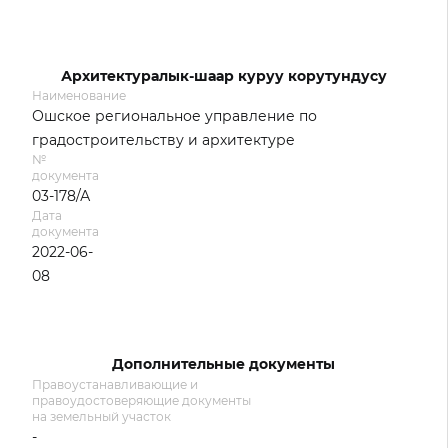
Архитектуралык-шаар куруу корутундусу
Наименование
Ошское региональное управление по
градостроительству и архитектуре
№
документа
03-178/А
Дата
документа
2022-06-
08
Дополнительные документы
Правоустанавливающие и
правоудостоверяющие документы
на земельный участок
-