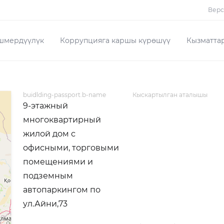
Верс
шмердүүлүк
Коррупцияга каршы күрөшүү
Кызматта
buidlding-passport.b-name
Кыскартылган аталышы
9-этажный
многоквартирный
жилой дом с
офисными, торговыми
помещениями и
подземным
автопаркингом по
ул.Айни,73