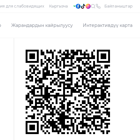
ия для слабовидящих
Байланыштар
р
Жарандардын кайрылуусу
Интерактивдүү карта