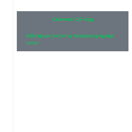
Скачать QR-код
Ыйгарым укуктуу колдонуучулар
үчүн