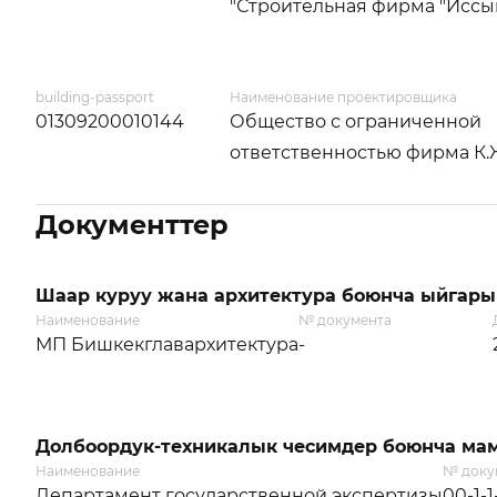
"Строительная фирма "Иссы
building-passport
Наименование проектировщика
01309200010144
Общество с ограниченной
ответственностью фирма К.
Документтер
Шаар куруу жана архитектура боюнча ыйгары
Наименование
№ документа
МП Бишкекглавархитектура
-
Долбоордук-техникалык чесимдер боюнча мам
Наименование
№ доку
Департамент государственной экспертизы
00-1-1