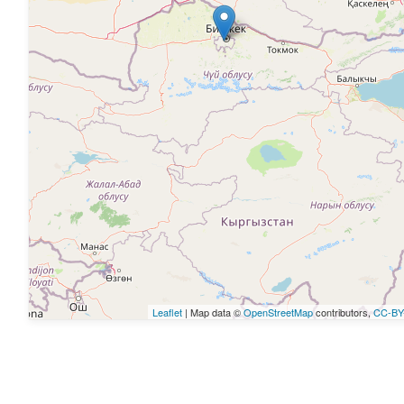
Leaflet
| Map data ©
OpenStreetMap
contributors,
CC-BY