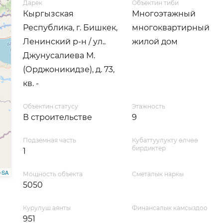
Дарек
Объектин тиби
Кыргызская
Многоэтажный
Республика, г. Бишкек,
многоквартирный
Ленинский р-н / ул..
жилой дом
Джунусалиева М.
(Орджоникидзе), д. 73,
кв. -
Объектин статусу
Этажность
В строительстве
9
Подземная часть
Кубаттуулукту өлчөө
бирдиктер
1
-SA
Мощность объекта
Сметалык наркы
5050
Курулуш аянты
Финансалык камсыздоо
951