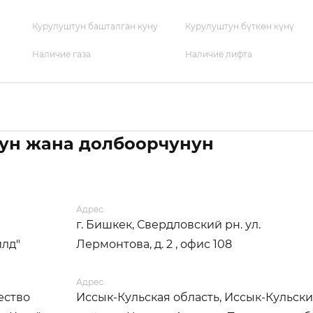
Курулуштун башталган куну
Курулуштун бүткөн күнү
Наличие газа
Наличие лифта
ун жана долбоорчунун
Адрес
г. Бишкек, Свердловский рн. ул.
илд"
Лермонтова, д. 2 , офис 108
Адрес
ество
Иссык-Кульская область, Иссык-Кульск