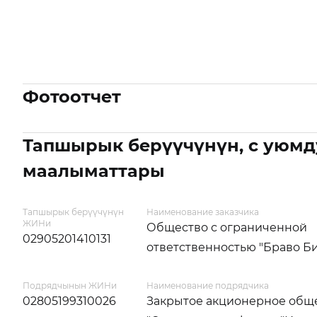
Фотоотчет
Тапшырык берүүчүнүн, с уюмд
маалыматтары
Тапшырык берүүчүнүн
Наименование заказчика
ЖИНи
Общество с ограниченной
02905201410131
ответственностью "Браво Б
Подрядчынын ЖИНи
Наименование подрядчика
02805199310026
Закрытое акционерное общ