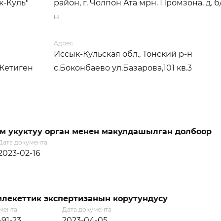
к-Куль"
район, г. Чолпон Ата мрн. Промзона, д. б
н
Адрес
Иссык-Кульская обл., Тонский р-н
Жетиген
с.Боконбаево ул.Базарова,101 кв.3
м укуктуу орган менен макулдашылган долбоор
Дата документа
2023-02-16
лекеттик экспертизанын корутундусу
мента
Дата документа
-91-23
2023-04-05