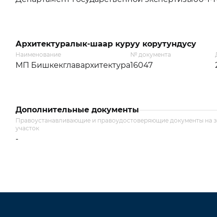
Архитектуралык-шаар куруу корутундусу
Наименование
№ документа
МП Бишкекглавархитектура
16047
Дополнительные документы
Правоустанавливающие и правоудостоверяющие документы на 
участок
-