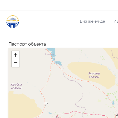
Биз жөнүндө
И
Паспорт объекта
+
−