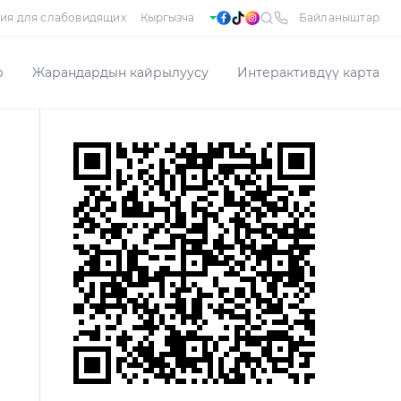
ия для слабовидящих
Байланыштар
р
Жарандардын кайрылуусу
Интерактивдүү карта