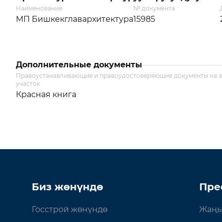
Наименование
№ документа
МП Бишкекглавархитектура
15985
Дополнительные документы
Правоустанавливающие и правоудостоверяющие документы на 
участок
Красная книга
Биз жөнүндө
Пре
Госстрой жөнүндө
Жаңы