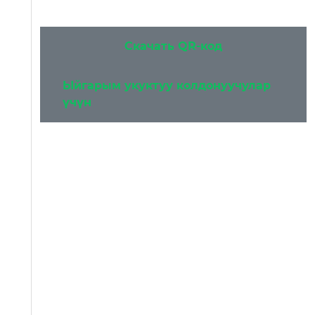
Скачать QR-код
Ыйгарым укуктуу колдонуучулар
үчүн