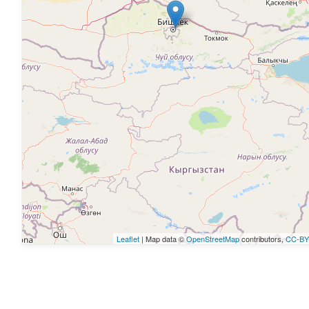
Leaflet
| Map data ©
OpenStreetMap
contributors,
CC-BY