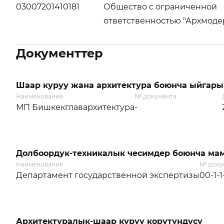
03007201410181
Общество с ограниченной
ответственностью "Архмоде
Документтер
Шаар куруу жана архитектура боюнча ыйгары
Наименование
№ документа
МП Бишкекглавархитектура
-
Долбоордук-техникалык чесимдер боюнча мам
Наименование
№ доку
Департамент государственной экспертизы
00-1-1
Архитектуралык-шаар куруу корутундусу