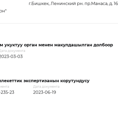
г.Бишкек, Ленинский рн. пр.Манаса, д. 1
рн"
м укуктуу орган менен макулдашылган долбоор
Дата документа
2023-03-03
лекеттик экспертизанын корутундусу
мента
Дата документа
-235-23
2023-06-19