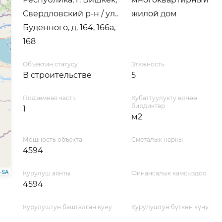
Свердловский р-н / ул..
жилой дом
Буденного, д. 164, 166а,
168
Объектин статусу
Этажность
В строительстве
5
Подземная часть
Кубаттуулукту өлчөө
бирдиктер
1
м2
Мощность объекта
Сметалык наркы
4594
-SA
Курулуш аянты
Финансалык камсыздоо
4594
Курулуштун башталган куну
Курулуштун бүткөн күнү