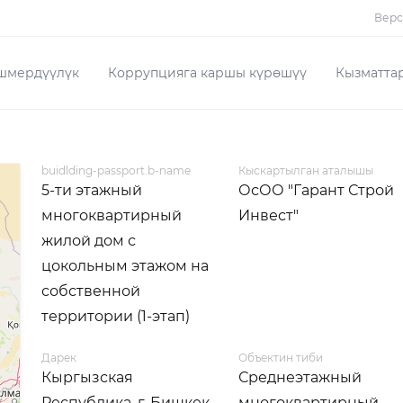
Верс
шмердүүлүк
Коррупцияга каршы күрөшүү
Кызматта
buidlding-passport.b-name
Кыскартылган аталышы
5-ти этажный
ОсОО "Гарант Строй
многоквартирный
Инвест"
жилой дом с
цокольным этажом на
собственной
территории (1-этап)
Дарек
Объектин тиби
Кыргызская
Среднеэтажный
Республика, г. Бишкек,
многоквартирный