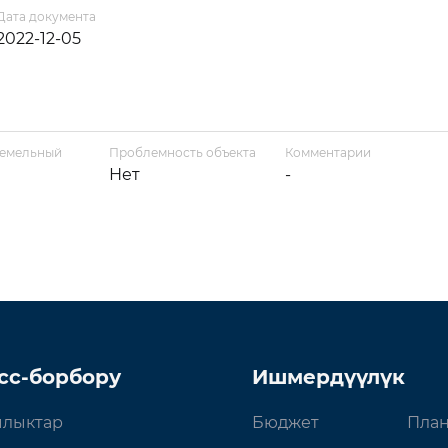
Дата документа
2022-12-05
земельный
Проблемность объекта
Комментарии
Нет
-
сс-борбору
Ишмердүүлүк
лыктар
Бюджет
План