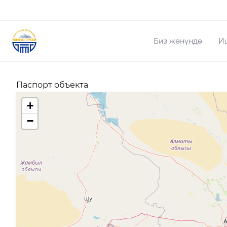
Биз жөнүндө
И
Паспорт объекта
+
−