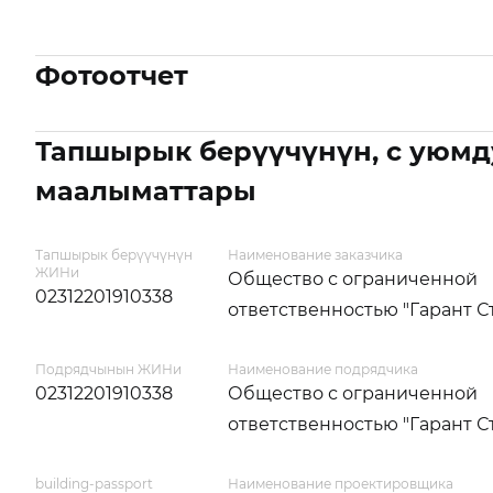
Фотоотчет
Тапшырык берүүчүнүн, с уюмд
маалыматтары
Тапшырык берүүчүнүн
Наименование заказчика
ЖИНи
Общество с ограниченной
02312201910338
ответственностью "Гарант С
Подрядчынын ЖИНи
Наименование подрядчика
02312201910338
Общество с ограниченной
ответственностью "Гарант С
building-passport
Наименование проектировщика